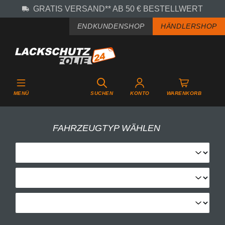
GRATIS VERSAND** AB 50 € BESTELLWERT
Zum Hauptinhalt springen
ENDKUNDENSHOP
HÄNDLERSHOP
MENÜ
SUCHEN
KONTO
WARENKORB
FAHRZEUGTYP WÄHLEN