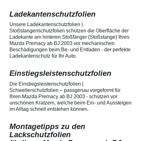
AutolackSpeziell zur Verwendung
Stück Lackschut
zum Schutz von
Griffmulden / Gr
Ladekantenschutzfolien
Fahrzeugkarosserien und
Merkmale Spezielle Vinylfolie mit
mechanische Einwirkung
bestmöglichem 
entwickeltStärke der Folie beträgt
Kratzer und Abr
Unsere Ladekantenschutzfolien |
150 µmSchützt den wertvollen
geeignet zum S
Stoßstangenschutzfolien schützen die Oberfläche der
Lack in der GriffmuldenKeine
Fahrzeugkaross
Ladekante am hinteren Stoßfänger (Stoßstange) Ihres
unschönen Kratzer durch
mechanische Ei
Mazda Premacy ab BJ 2003 vor mechanischen
Fingenägel oder Ringe in den
AutolackSpeziel
Beschädigungen beim Be- und Entladen - der perfekte
GriffmuldenSpezielle Vinylfolie mit
zum Schutz von
Ladekantenschutz für Ihr Auto.
bestmöglichem Schutz gegen
Fahrzeugkaross
Kratzer und Abrieb am
mechanische Ei
Fahrzeuglack
entwickeltStärke
Einstiegsleistenschutzfolien
150 µmSchützt d
Lack in der Gri
unschönen Krat
Die Einstiegsleistenschutzfolien |
Fingenägel oder
Schwellerschutzfolien – passgenau vorgeformt für
GriffmuldenSpezi
Ihren Mazda Premacy ab BJ 2003 - schützen vor
bestmöglichem 
unschönen Kratzern, welche beim Ein- und Aussteigen
Kratzer und Abr
im Alltag schnell entstehen können.
Fahrzeuglack
Montagetipps zu den
Lackschutzfolien