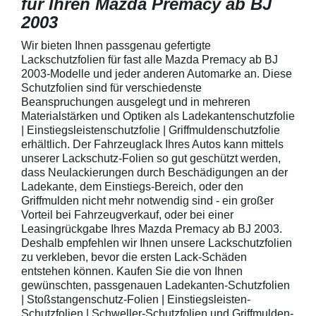
für Ihren Mazda Premacy ab BJ
2003
Wir bieten Ihnen passgenau gefertigte
Lackschutzfolien für fast alle Mazda Premacy ab BJ
2003-Modelle und jeder anderen Automarke an. Diese
Schutzfolien sind für verschiedenste
Beanspruchungen ausgelegt und in mehreren
Materialstärken und Optiken als Ladekantenschutzfolie
| Einstiegsleistenschutzfolie | Griffmuldenschutzfolie
erhältlich. Der Fahrzeuglack Ihres Autos kann mittels
unserer Lackschutz-Folien so gut geschützt werden,
dass Neulackierungen durch Beschädigungen an der
Ladekante, dem Einstiegs-Bereich, oder den
Griffmulden nicht mehr notwendig sind - ein großer
Vorteil bei Fahrzeugverkauf, oder bei einer
Leasingrückgabe Ihres Mazda Premacy ab BJ 2003.
Deshalb empfehlen wir Ihnen unsere Lackschutzfolien
zu verkleben, bevor die ersten Lack-Schäden
entstehen können. Kaufen Sie die von Ihnen
gewünschten, passgenauen Ladekanten-Schutzfolien
| Stoßstangenschutz-Folien | Einstiegsleisten-
Schutzfolien | Schweller-Schutzfolien und Griffmulden-