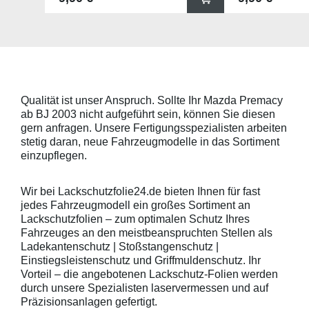
x 67mm (B x H) und für viele
für viele gängig
gängige Griffmulden, wie
beispielsweise f
beispielsweise für Modelle von
Skoda, Audi, Vo
Skoda, Audi, Volkswagen und Seat
universell pass
universell passend. Hinweis zur
geeigneten Fahr
Montage: Den Griffmuldenbereich
Griffmulde sollt
und die Folie mit
sein und minde
Montageflüssigkeit (siehe
15mm größer sei
Qualität ist unser Anspruch. Sollte Ihr Mazda Premacy
beigelegter Anleitung) benetzen,
Schutzpads (85
ab BJ 2003 nicht aufgeführt sein, können Sie diesen
diese danach auflegen und mittig
sollten die Abm
anstreichen - anschließend die
Griffmulden von
gern anfragen. Unsere Fertigungsspezialisten arbeiten
Lackschutzfolie mittels Fön
Aussenrändern
stetig daran, neue Fahrzeugmodelle in das Sortiment
erwärmen und von der Mitte
mindestens 10,
einzupflegen.
heraus in alle Richtungen
betragen.Hinwei
ausstreichen. Bei Fragen
Den Griffmulden
kontaktieren Sie uns bitte
Folie mit Montag
Wir bei Lackschutzfolie24.de bieten Ihnen für fast
telefonisch. Lieferumfang
beigelegter Anle
jedes Fahrzeugmodell ein großes Sortiment an
transparente Lackschutzfolie 5
diese danach au
Lackschutzfolien – zum optimalen Schutz Ihres
Stück Lackschutzpads für 5
anstreichen - a
Fahrzeuges an den meistbeanspruchten Stellen als
Griffmulden / Griffschalen
Lackschutzfolie 
Merkmale Spezielle Vinylfolie mit
erwärmen und v
Ladekantenschutz | Stoßstangenschutz |
bestmöglichem Schutz gegen
heraus in alle 
Einstiegsleistenschutz und Griffmuldenschutz. Ihr
Kratzer und Abrieb Bestens
ausstreichen. B
Vorteil – die angebotenen Lackschutz-Folien werden
geeignet zum Schutz von
kontaktieren Sie
durch unsere Spezialisten laservermessen und auf
Fahrzeugkarosserien gegen
telefonisch. Lie
Präzisionsanlagen gefertigt.
mechanische Einwirkung am
transparente La