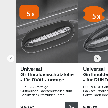
Produktgalerie überspringen
Universal
Universal
Griffmuldenschutzfolie
Griffmulde
- für OVAL-förmige
- für RUN
Griffmulden
Griffmuld
Für OVAL-förmige
Für RUNDE Grif
Griffmulden.Lackschutzfolien zum
Lackschutzfolie
Schutz der Griffmulden Ihres
Griffmulden Ihr
Fahrzeuges.Universell passende
Universell pass
Schutzfolie gegen Kratzer in den
gegen Kratzer i
Regulärer Preis:
Regulärer Pr
9,90 €*
9,90 €*
Griffmulden. Die Pads sind 78mm
Die Pads sind 