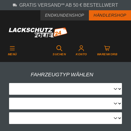
GRATIS VERSAND** AB 50 € BESTELLWERT
Zum Hauptinhalt springen
ENDKUNDENSHOP
HÄNDLERSHOP
MENÜ
SUCHEN
KONTO
WARENKORB
FAHRZEUGTYP WÄHLEN