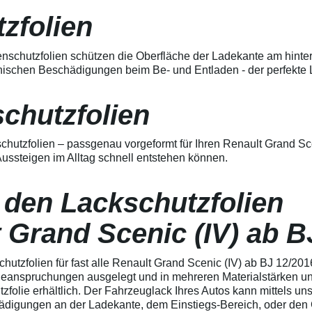
mechanischen
erwärmen und von der Mitte
Schäden bietet Ideal
heraus in alle Richtungen
zfolien
für starke
ausstreichen. Bei Fragen
Beanspruchung
kontaktieren Sie uns bitte
Exzellente
telefonisch. Lieferumfang
nschutzfolien schützen die Oberfläche der Ladekante am hinte
Außenhaltbarkeit,
transparente Lackschutzfolie 5
ischen Beschädigungen beim Be- und Entladen - der perfekte L
salzwasserbeständig,
Stück Lackschutzpads für 5
waschanlagenfest
Griffmulden / Griffschalen
Hoch-Transparente
Merkmale Spezielle Vinylfolie mit
schutzfolien
spezielle Vinylfolie mit
bestmöglichem Schutz gegen
bestmöglichem Schutz
Kratzer und Abrieb Bestens
gegen Kratzer, Stöße
geeignet zum Schutz von
schutzfolien – passgenau vorgeformt für Ihren Renault Grand Sc
und Abrieb an
Fahrzeugkarosserien gegen
Fahrzeuglacken
ussteigen im Alltag schnell entstehen können.
mechanische Einwirkung am
Speziell zur
AutolackSpeziell zur Verwendung
Verwendung zum
zum Schutz von
Schutz von
 den Lackschutzfolien
Fahrzeugkarosserien und
Fahrzeugkarosserien
mechanische Einwirkung
entwickelt Stärke der
entwickeltStärke der Folie beträgt
t Grand Scenic (IV) ab B
Folie beträgt 150 µm
150 µmSchützt den wertvollen
Schützt den wertvollen
Lack in der GriffmuldenKeine
Lack an den Türkanten
unschönen Kratzer durch
chutzfolien für fast alle Renault Grand Scenic (IV) ab BJ 12/2
gegen ungewolltes
Fingenägel oder Ringe in den
Anschlagen Schutz vor
 Beanspruchungen ausgelegt und in mehreren Materialstärken un
GriffmuldenSpezielle Vinylfolie mit
unschönen
bestmöglichem Schutz gegen
tzfolie erhältlich. Der Fahrzeuglack Ihres Autos kann mittels u
Lackschäden /
Kratzer und Abrieb am
igungen an der Ladekante, dem Einstiegs-Bereich, oder den Gr
Lackkratzern, kein