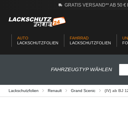
GRATIS VERSAND** AB 50 
m Hauptinhalt springen
Zur Suche springen
Zur Hauptnavigation springen
AUTO
FAHRRAD
UN
LACKSCHUTZFOLIEN
LACKSCHUTZFOLIEN
FO
FAHRZEUGTYP WÄHLEN
Lackschutzfolien
Renault
Grand Scenic
(IV) ab BJ 1