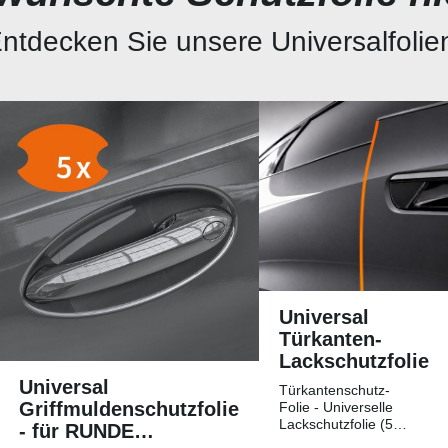
ntdecken Sie unsere Universalfolie
Universal
Türkanten-
Lackschutzfolie
Universal
Türkantenschutz-
Griffmuldenschutzfolie
Folie - Universelle
Lackschutzfolie (5
- für RUNDE
Streifen)Universelle