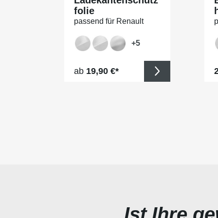
folie
passend für Renault
p
Grand Scenic (IV) ab BJ
G
12/2016
1
+
5
Regulärer Preis:
R
ab
19,90 €*
2
Ist Ihre g