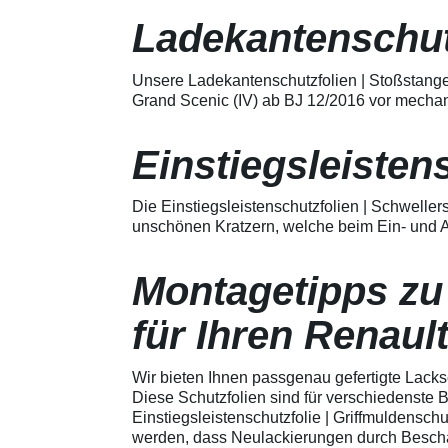
Merkmale Spezielle Vinylfolie mit
bestmöglichem Schutz gegen
Ladekantenschut
Kratzer und Abrieb Bestens
geeignet zum Schutz von
Fahrzeugkarosserien gegen
Unsere Ladekantenschutzfolien | Stoßstange
mechanische Einwirkung am
Grand Scenic (IV) ab BJ 12/2016 vor mechan
AutolackSpeziell zur Verwendung
zum Schutz von
Fahrzeugkarosserien und
Einstiegsleisten
mechanische Einwirkung
entwickeltStärke der Folie beträgt
150 µmSchützt den wertvollen
Die Einstiegsleistenschutzfolien | Schweller
Lack in der GriffmuldenKeine
unschönen Kratzern, welche beim Ein- und A
unschönen Kratzer durch
Fingenägel oder Ringe in den
GriffmuldenSpezielle Vinylfolie mit
Montagetipps zu
bestmöglichem Schutz gegen
Kratzer und Abrieb am
Fahrzeuglack
für Ihren Renaul
Wir bieten Ihnen passgenau gefertigte Lacks
Diese Schutzfolien sind für verschiedenste
Einstiegsleistenschutzfolie | Griffmuldenschu
werden, dass Neulackierungen durch Beschäd