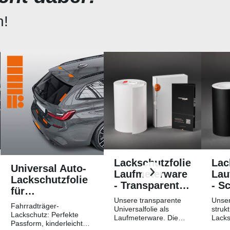
n!
Lackschutzfolie
Lac
Universal Auto-
Laufmeterware
Lau
Lackschutzfolie
- Transparent
- S
für
Glatt
Str
Unsere transparente
Unser
Fahrradträger /
Fahrradträger-
Hochglänzend
Mat
Universalfolie als
strukt
Heckträger
Lackschutz: Perfekte
Laufmeterware. Die
Lacks
Passform, kinderleichtes
Breite der Folie beträgt
Laufm