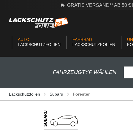
GRATIS VERSAND** AB 50 
m Hauptinhalt springen
Zur Suche springen
Zur Hauptnavigation springen
AUTO
FAHRRAD
UN
LACKSCHUTZFOLIEN
LACKSCHUTZFOLIEN
FO
FAHRZEUGTYP WÄHLEN
Lackschutzfolien
Subaru
Forester