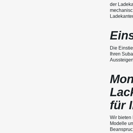
der Ladeka
mechanisch
Ladekantens
Eins
Die Einstie
Ihren Suba
Aussteigen
Mon
Lac
für 
Wir bieten 
Modelle un
Beanspruch