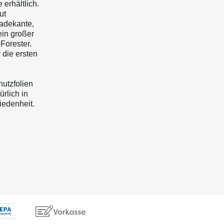
 erhältlich.
ut
adekante,
ein großer
Forester.
 die ersten
hutzfolien
rlich in
iedenheit.