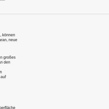
n, können
aran, neue
in großes
an den
en
 auf
berfläche