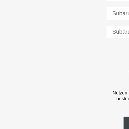
Subar
Subar
Nutzen 
bestmö