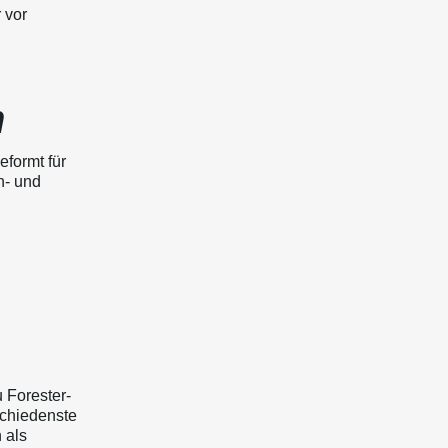
 vor
n
eformt für
n- und
u Forester-
schiedenste
 als