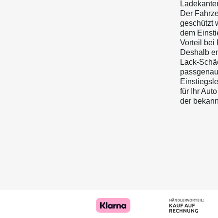
Ladekantens
Der Fahrze
geschützt 
dem Einsti
Vorteil be
Deshalb em
Lack-Schäd
passgenaue
Einstiegsle
für Ihr Aut
der bekann