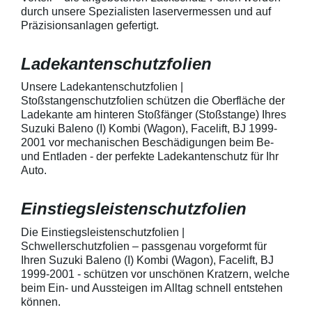
geeignet zum Schutz von
kontaktieren Sie
durch unsere Spezialisten laservermessen und auf
Fahrzeugkarosserien gegen
telefonisch. Lie
Präzisionsanlagen gefertigt.
mechanische Einwirkung am
transparente La
AutolackSpeziell zur Verwendung
Stück Lackschut
zum Schutz von
Griffmulden / Gr
Ladekantenschutzfolien
Fahrzeugkarosserien und
Merkmale Spezielle Vinylfolie mit
mechanische Einwirkung
bestmöglichem 
entwickeltStärke der Folie beträgt
Kratzer und Abr
Unsere Ladekantenschutzfolien |
150 µmSchützt den wertvollen
geeignet zum S
Stoßstangenschutzfolien schützen die Oberfläche der
Lack in der GriffmuldenKeine
Fahrzeugkaross
Ladekante am hinteren Stoßfänger (Stoßstange) Ihres
unschönen Kratzer durch
mechanische Ei
Suzuki Baleno (I) Kombi (Wagon), Facelift, BJ 1999-
Fingenägel oder Ringe in den
AutolackSpeziel
2001 vor mechanischen Beschädigungen beim Be-
GriffmuldenSpezielle Vinylfolie mit
zum Schutz von
und Entladen - der perfekte Ladekantenschutz für Ihr
bestmöglichem Schutz gegen
Fahrzeugkaross
Kratzer und Abrieb am
mechanische Ei
Auto.
Fahrzeuglack
entwickeltStärke
150 µmSchützt d
Lack in der Gri
Einstiegsleistenschutzfolien
unschönen Krat
Fingenägel oder
Die Einstiegsleistenschutzfolien |
GriffmuldenSpezi
Schwellerschutzfolien – passgenau vorgeformt für
bestmöglichem 
Ihren Suzuki Baleno (I) Kombi (Wagon), Facelift, BJ
Kratzer und Abr
1999-2001 - schützen vor unschönen Kratzern, welche
Fahrzeuglack
beim Ein- und Aussteigen im Alltag schnell entstehen
können.