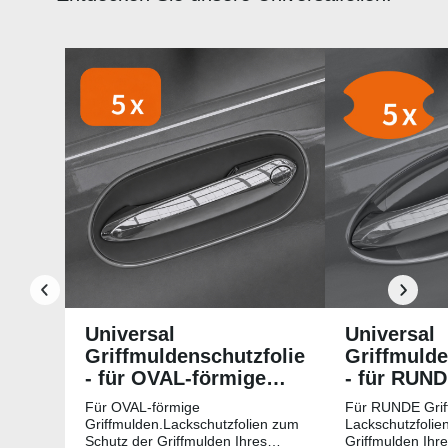
Produktgalerie überspringen
Universal
Universal
Griffmuldenschutzfolie
Griffmulde
- für OVAL-förmige
- für RUN
Griffmulden
Griffmuld
Für OVAL-förmige
Für RUNDE Grif
Griffmulden.Lackschutzfolien zum
Lackschutzfolie
Schutz der Griffmulden Ihres
Griffmulden Ihr