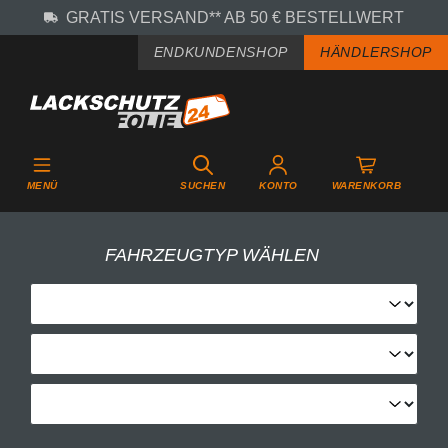
GRATIS VERSAND** AB 50 € BESTELLWERT
Zum Hauptinhalt springen
ENDKUNDENSHOP
HÄNDLERSHOP
MENÜ
SUCHEN
KONTO
WARENKORB
FAHRZEUGTYP WÄHLEN