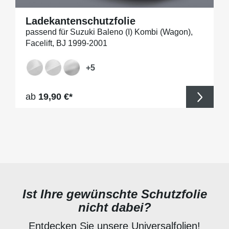
Ladekantenschutzfolie
passend für Suzuki Baleno (I) Kombi (Wagon),
Facelift, BJ 1999-2001
+
5
Regulärer Preis:
ab
19,90 €*
Ist Ihre gewünschte Schutzfolie
nicht dabei?
Entdecken Sie unsere Universalfolien!