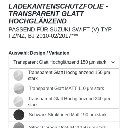
LADEKANTENSCHUTZFOLIE -
TRANSPARENT GLATT
HOCHGLÄNZEND
PASSEND FÜR SUZUKI SWIFT (V) TYP
FZ/NZ, BJ 2010-02/2017***
Auswahl: Design / Varianten
Transparent Glatt Hochglänzend 150 µm stark
Transparent Glatt Hochglänzend 150 µm
Regulärer Preis:
19,90 €
Transparent Glatt Hochglänzend 150 µm stark
stark
Preise inkl. MwSt. zzgl. Versandkosten
Transparent Glatt MATT 110 µm stark
Transparent Glatt MATT 110 µm stark
Produkt Anzahl: Gib den gewünschten Wert 
Transparent Glatt Hochglänzend 240 µm
Transparent Glatt Hochglänzend 240 µm stark
stark
IN DEN WARENKORB
Schwarz Strukturiert Matt 190 µm stark
Schwarz Strukturiert Matt 190 µm stark
Silber Carbon-Optik Matt 150 µm stark