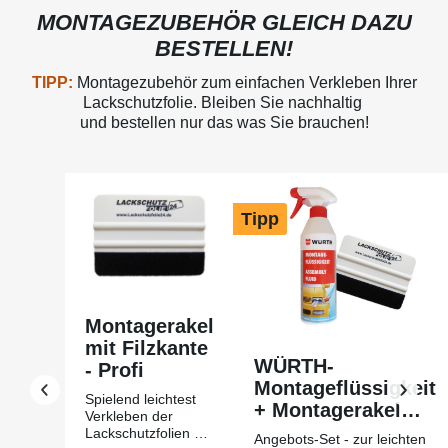
MONTAGEZUBEHÖR GLEICH DAZU
BESTELLEN!
TIPP:
Montagezubehör zum einfachen Verkleben Ihrer
Lackschutzfolie. Bleiben Sie nachhaltig
und bestellen nur das was Sie brauchen!
Produktgalerie überspringen
Tipp
Montagerakel
mit Filzkante
WÜRTH-
- Profi
Montageflüssigkeit
Spielend leichtest
+ Montagerakel
Verkleben der
mit Filzkante Profi
Lackschutzfolien mit
Angebots-Set - zur leichten