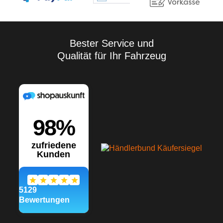
Eigenversuche
durchzuführen. Aufgrund der
Vielzahl der Anwendungen
sowie der Lagerungs- und
Verarbeitungsbedingungen
Bester Service und
übernehmen wir keine
Qualität für Ihr Fahrzeug
Gewährleistung für ein
bestimmtes
Verarbeitungsergebnis.
Soweit unser kostenloser
Kundendienst technische
Auskünfte gibt bzw.
beratend tätig wird, erfolgt
dies unter Ausschluss
jeglicher Haftung, es sei
denn, die Beratung bzw.
Auskunft gehört zu unserem
geschuldeten, vertraglich
vereinbarten
Leistungsumfang oder der
Berater handelte vorsätzlich.
Wir gewährleisten gleich
bleibende Qualität unserer
Produkte, technische
Änderungen und
Weiterentwicklungen