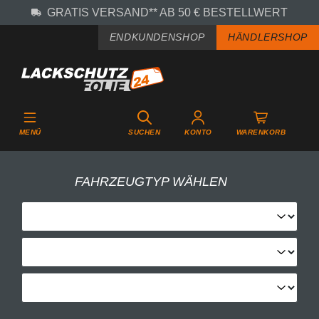
GRATIS VERSAND** AB 50 € BESTELLWERT
Zum Hauptinhalt springen
ENDKUNDENSHOP
HÄNDLERSHOP
MENÜ
SUCHEN
KONTO
WARENKORB
FAHRZEUGTYP WÄHLEN