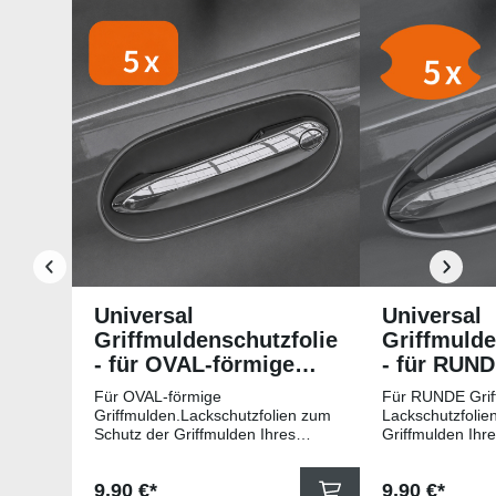
Produktgalerie überspringen
Universal
Universal
Griffmuldenschutzfolie
Griffmulde
- für OVAL-förmige
- für RUN
Griffmulden
Griffmuld
Für OVAL-förmige
Für RUNDE Grif
Griffmulden.Lackschutzfolien zum
Lackschutzfolie
Schutz der Griffmulden Ihres
Griffmulden Ihr
Fahrzeuges.Universell passende
Universell pass
Schutzfolie gegen Kratzer in den
gegen Kratzer i
Regulärer Preis:
Regulärer Pr
9,90 €*
9,90 €*
Griffmulden. Die Pads sind 78mm
Die Pads sind 