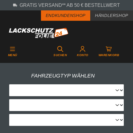
GRATIS VERSAND** AB 50 € BESTELLWERT
Zum Hauptinhalt springen
ENDKUNDENSHOP
HÄNDLERSHOP
MENÜ
SUCHEN
KONTO
WARENKORB
FAHRZEUGTYP WÄHLEN