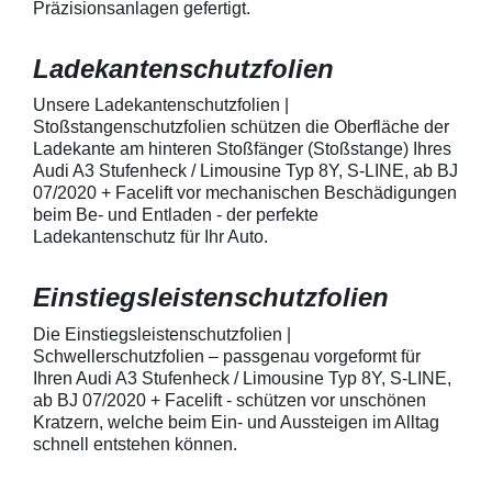
AutolackSpeziell zur Verwendung
Stück Lackschut
Präzisionsanlagen gefertigt.
zum Schutz von
Griffmulden / Gr
Fahrzeugkarosserien und
Merkmale Spezielle Vinylfolie mit
Ladekantenschutzfolien
mechanische Einwirkung
bestmöglichem 
entwickeltStärke der Folie beträgt
Kratzer und Abr
150 µmSchützt den wertvollen
geeignet zum S
Unsere Ladekantenschutzfolien |
Lack in der GriffmuldenKeine
Fahrzeugkaross
Stoßstangenschutzfolien schützen die Oberfläche der
unschönen Kratzer durch
mechanische Ei
Ladekante am hinteren Stoßfänger (Stoßstange) Ihres
Fingenägel oder Ringe in den
AutolackSpeziel
Audi A3 Stufenheck / Limousine Typ 8Y, S-LINE, ab BJ
GriffmuldenSpezielle Vinylfolie mit
zum Schutz von
07/2020 + Facelift vor mechanischen Beschädigungen
bestmöglichem Schutz gegen
Fahrzeugkaross
Kratzer und Abrieb am
mechanische Ei
beim Be- und Entladen - der perfekte
Fahrzeuglack
entwickeltStärke
Ladekantenschutz für Ihr Auto.
150 µmSchützt d
Lack in der Gri
unschönen Krat
Einstiegsleistenschutzfolien
Fingenägel oder
GriffmuldenSpezi
Die Einstiegsleistenschutzfolien |
bestmöglichem 
Schwellerschutzfolien – passgenau vorgeformt für
Kratzer und Abr
Ihren Audi A3 Stufenheck / Limousine Typ 8Y, S-LINE,
Fahrzeuglack
ab BJ 07/2020 + Facelift - schützen vor unschönen
Kratzern, welche beim Ein- und Aussteigen im Alltag
schnell entstehen können.