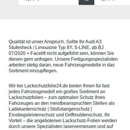
x 67mm (B x H) und für viele
für viele gängig
gängige Griffmulden, wie
beispielsweise f
beispielsweise für Modelle von
Skoda, Audi, Vo
Skoda, Audi, Volkswagen und Seat
universell pass
universell passend. Hinweis zur
geeigneten Fahr
Montage: Den Griffmuldenbereich
Griffmulde sollt
und die Folie mit
sein und minde
Montageflüssigkeit (siehe
15mm größer sei
Qualität ist unser Anspruch. Sollte Ihr Audi A3
beigelegter Anleitung) benetzen,
Schutzpads (85
Stufenheck / Limousine Typ 8Y, S-LINE, ab BJ
diese danach auflegen und mittig
sollten die Abm
anstreichen - anschließend die
Griffmulden von
07/2020 + Facelift nicht aufgeführt sein, können Sie
Lackschutzfolie mittels Fön
Aussenrändern
diesen gern anfragen. Unsere Fertigungsspezialisten
erwärmen und von der Mitte
mindestens 10,
arbeiten stetig daran, neue Fahrzeugmodelle in das
heraus in alle Richtungen
betragen.Hinwei
Sortiment einzupflegen.
ausstreichen. Bei Fragen
Den Griffmulden
kontaktieren Sie uns bitte
Folie mit Montag
telefonisch. Lieferumfang
beigelegter Anle
Wir bei Lackschutzfolie24.de bieten Ihnen für fast
transparente Lackschutzfolie 5
diese danach au
jedes Fahrzeugmodell ein großes Sortiment an
Stück Lackschutzpads für 5
anstreichen - a
Lackschutzfolien – zum optimalen Schutz Ihres
Griffmulden / Griffschalen
Lackschutzfolie 
Merkmale Spezielle Vinylfolie mit
erwärmen und v
Fahrzeuges an den meistbeanspruchten Stellen als
bestmöglichem Schutz gegen
heraus in alle 
Ladekantenschutz | Stoßstangenschutz |
Kratzer und Abrieb Bestens
ausstreichen. B
Einstiegsleistenschutz und Griffmuldenschutz. Ihr
geeignet zum Schutz von
kontaktieren Sie
Vorteil – die angebotenen Lackschutz-Folien werden
Fahrzeugkarosserien gegen
telefonisch. Lie
durch unsere Spezialisten laservermessen und auf
mechanische Einwirkung am
transparente La