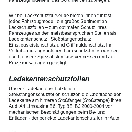
Fahrzeugmodelle in das Sortiment einzupflegen.
heraus in alle Richtungen
betragen.Hinwei
ausstreichen. Bei Fragen
Den Griffmulden
kontaktieren Sie uns bitte
Folie mit Montag
Wir bei Lackschutzfolie24.de bieten Ihnen für fast
telefonisch. Lieferumfang
beigelegter Anle
jedes Fahrzeugmodell ein großes Sortiment an
transparente Lackschutzfolie 5
diese danach au
Lackschutzfolien – zum optimalen Schutz Ihres
Stück Lackschutzpads für 5
anstreichen - a
Fahrzeuges an den meistbeanspruchten Stellen als
Griffmulden / Griffschalen
Lackschutzfolie 
Merkmale Spezielle Vinylfolie mit
erwärmen und v
Ladekantenschutz | Stoßstangenschutz |
bestmöglichem Schutz gegen
heraus in alle 
Einstiegsleistenschutz und Griffmuldenschutz. Ihr
Kratzer und Abrieb Bestens
ausstreichen. B
Vorteil – die angebotenen Lackschutz-Folien werden
geeignet zum Schutz von
kontaktieren Sie
durch unsere Spezialisten laservermessen und auf
Fahrzeugkarosserien gegen
telefonisch. Lie
Präzisionsanlagen gefertigt.
mechanische Einwirkung am
transparente La
AutolackSpeziell zur Verwendung
Stück Lackschut
zum Schutz von
Griffmulden / Gr
Ladekantenschutzfolien
Fahrzeugkarosserien und
Merkmale Spezielle Vinylfolie mit
mechanische Einwirkung
bestmöglichem 
entwickeltStärke der Folie beträgt
Kratzer und Abr
Unsere Ladekantenschutzfolien |
150 µmSchützt den wertvollen
geeignet zum S
Stoßstangenschutzfolien schützen die Oberfläche der
Lack in der GriffmuldenKeine
Fahrzeugkaross
Ladekante am hinteren Stoßfänger (Stoßstange) Ihres
unschönen Kratzer durch
mechanische Ei
Audi A4 Limousine B6, Typ 8E, BJ 2000-2004 vor
Fingenägel oder Ringe in den
AutolackSpeziel
mechanischen Beschädigungen beim Be- und
GriffmuldenSpezielle Vinylfolie mit
zum Schutz von
Entladen - der perfekte Ladekantenschutz für Ihr Auto.
bestmöglichem Schutz gegen
Fahrzeugkaross
Kratzer und Abrieb am
mechanische Ei
Fahrzeuglack
entwickeltStärke