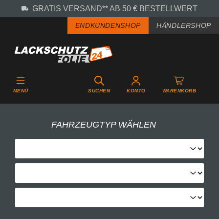
GRATIS VERSAND** AB 50 € BESTELLWERT
Zum Hauptinhalt springen
ENDKUNDENSHOP
HÄNDLERSHOP
MENÜ
SUCHEN
KONTO
WARENKORB
FAHRZEUGTYP WÄHLEN