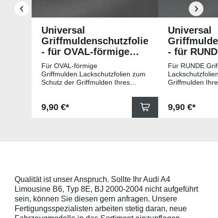
Universal
Universal
Griffmuldenschutzfolie
Griffmulde
- für OVAL-förmige
- für RUN
Griffmulden
Griffmuld
Für OVAL-förmige
Für RUNDE Grif
Griffmulden.Lackschutzfolien zum
Lackschutzfolie
Schutz der Griffmulden Ihres
Griffmulden Ihr
Fahrzeuges.Universell passende
Universell pass
Schutzfolie gegen Kratzer in den
gegen Kratzer i
Regulärer Preis:
Regulärer Pr
9,90 €*
9,90 €*
Griffmulden. Die Pads sind 78mm
Die Pads sind 
x 67mm (B x H) und für viele
für viele gängig
gängige Griffmulden, wie
beispielsweise f
beispielsweise für Modelle von
Skoda, Audi, Vo
Skoda, Audi, Volkswagen und Seat
universell pass
universell passend. Hinweis zur
geeigneten Fahr
Montage: Den Griffmuldenbereich
Griffmulde sollt
und die Folie mit
sein und minde
Montageflüssigkeit (siehe
15mm größer sei
Qualität ist unser Anspruch. Sollte Ihr Audi A4
beigelegter Anleitung) benetzen,
Schutzpads (85
Limousine B6, Typ 8E, BJ 2000-2004 nicht aufgeführt
diese danach auflegen und mittig
sollten die Abm
anstreichen - anschließend die
Griffmulden von
sein, können Sie diesen gern anfragen. Unsere
Lackschutzfolie mittels Fön
Aussenrändern
Fertigungsspezialisten arbeiten stetig daran, neue
erwärmen und von der Mitte
mindestens 10,