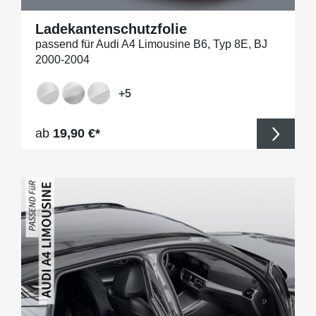
Ladekantenschutzfolie
passend für Audi A4 Limousine B6, Typ 8E, BJ
2000-2004
+
5
Regulärer Preis:
ab
19,90 €*