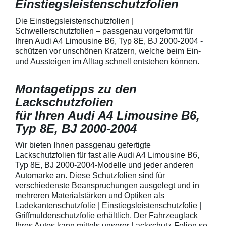
Einstiegsleistenschutzfolien
150 µmSchützt d
Lack in der Gri
unschönen Krat
Die Einstiegsleistenschutzfolien |
Fingenägel oder
Schwellerschutzfolien – passgenau vorgeformt für
GriffmuldenSpezi
Ihren Audi A4 Limousine B6, Typ 8E, BJ 2000-2004 -
bestmöglichem 
schützen vor unschönen Kratzern, welche beim Ein-
Kratzer und Abr
und Aussteigen im Alltag schnell entstehen können.
Fahrzeuglack
Montagetipps zu den
Lackschutzfolien
für Ihren Audi A4 Limousine B6,
Typ 8E, BJ 2000-2004
Wir bieten Ihnen passgenau gefertigte
Lackschutzfolien für fast alle Audi A4 Limousine B6,
Typ 8E, BJ 2000-2004-Modelle und jeder anderen
Automarke an. Diese Schutzfolien sind für
verschiedenste Beanspruchungen ausgelegt und in
mehreren Materialstärken und Optiken als
Ladekantenschutzfolie | Einstiegsleistenschutzfolie |
Griffmuldenschutzfolie erhältlich. Der Fahrzeuglack
Ihres Autos kann mittels unserer Lackschutz-Folien so