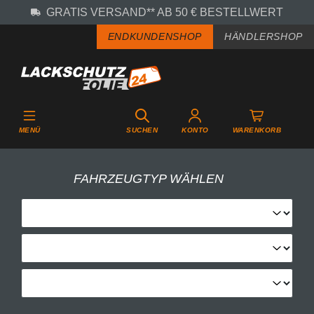
GRATIS VERSAND** AB 50 € BESTELLWERT
Zum Hauptinhalt springen
ENDKUNDENSHOP
HÄNDLERSHOP
MENÜ
SUCHEN
KONTO
WARENKORB
FAHRZEUGTYP WÄHLEN