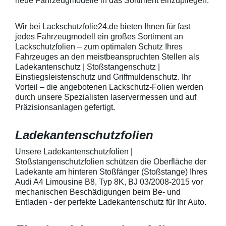
neue Fahrzeugmodelle in das Sortiment einzupflegen.
heraus in alle Richtungen
betragen.Hinwei
ausstreichen. Bei Fragen
Den Griffmulden
kontaktieren Sie uns bitte
Folie mit Montag
Wir bei Lackschutzfolie24.de bieten Ihnen für fast
telefonisch. Lieferumfang
beigelegter Anle
jedes Fahrzeugmodell ein großes Sortiment an
transparente Lackschutzfolie 5
diese danach au
Lackschutzfolien – zum optimalen Schutz Ihres
Stück Lackschutzpads für 5
anstreichen - a
Fahrzeuges an den meistbeanspruchten Stellen als
Griffmulden / Griffschalen
Lackschutzfolie 
Merkmale Spezielle Vinylfolie mit
erwärmen und v
Ladekantenschutz | Stoßstangenschutz |
bestmöglichem Schutz gegen
heraus in alle 
Einstiegsleistenschutz und Griffmuldenschutz. Ihr
Kratzer und Abrieb Bestens
ausstreichen. B
Vorteil – die angebotenen Lackschutz-Folien werden
geeignet zum Schutz von
kontaktieren Sie
durch unsere Spezialisten laservermessen und auf
Fahrzeugkarosserien gegen
telefonisch. Lie
Präzisionsanlagen gefertigt.
mechanische Einwirkung am
transparente La
AutolackSpeziell zur Verwendung
Stück Lackschut
zum Schutz von
Griffmulden / Gr
Ladekantenschutzfolien
Fahrzeugkarosserien und
Merkmale Spezielle Vinylfolie mit
mechanische Einwirkung
bestmöglichem 
entwickeltStärke der Folie beträgt
Kratzer und Abr
Unsere Ladekantenschutzfolien |
150 µmSchützt den wertvollen
geeignet zum S
Stoßstangenschutzfolien schützen die Oberfläche der
Lack in der GriffmuldenKeine
Fahrzeugkaross
Ladekante am hinteren Stoßfänger (Stoßstange) Ihres
unschönen Kratzer durch
mechanische Ei
Audi A4 Limousine B8, Typ 8K, BJ 03/2008-2015 vor
Fingenägel oder Ringe in den
AutolackSpeziel
mechanischen Beschädigungen beim Be- und
GriffmuldenSpezielle Vinylfolie mit
zum Schutz von
Entladen - der perfekte Ladekantenschutz für Ihr Auto.
bestmöglichem Schutz gegen
Fahrzeugkaross
Kratzer und Abrieb am
mechanische Ei
Fahrzeuglack
entwickeltStärke