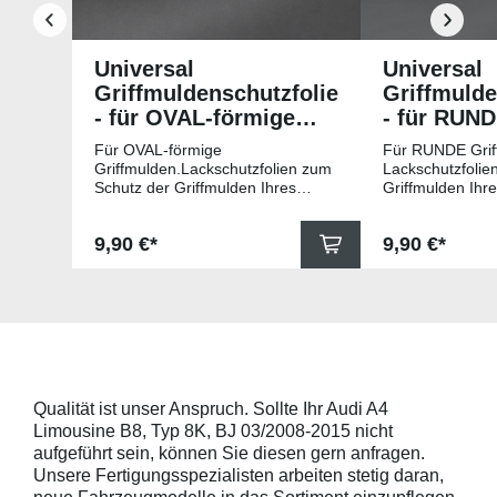
Universal
Universal
Griffmuldenschutzfolie
Griffmulde
- für OVAL-förmige
- für RUN
Griffmulden
Griffmuld
Für OVAL-förmige
Für RUNDE Grif
Griffmulden.Lackschutzfolien zum
Lackschutzfolie
Schutz der Griffmulden Ihres
Griffmulden Ihr
Fahrzeuges.Universell passende
Universell pass
Schutzfolie gegen Kratzer in den
gegen Kratzer i
Regulärer Preis:
Regulärer Pr
9,90 €*
9,90 €*
Griffmulden. Die Pads sind 78mm
Die Pads sind 
x 67mm (B x H) und für viele
für viele gängig
gängige Griffmulden, wie
beispielsweise f
beispielsweise für Modelle von
Skoda, Audi, Vo
Skoda, Audi, Volkswagen und Seat
universell pass
universell passend. Hinweis zur
geeigneten Fahr
Montage: Den Griffmuldenbereich
Griffmulde sollt
und die Folie mit
sein und minde
Montageflüssigkeit (siehe
15mm größer sei
Qualität ist unser Anspruch. Sollte Ihr Audi A4
beigelegter Anleitung) benetzen,
Schutzpads (85
Limousine B8, Typ 8K, BJ 03/2008-2015 nicht
diese danach auflegen und mittig
sollten die Abm
anstreichen - anschließend die
Griffmulden von
aufgeführt sein, können Sie diesen gern anfragen.
Lackschutzfolie mittels Fön
Aussenrändern
Unsere Fertigungsspezialisten arbeiten stetig daran,
erwärmen und von der Mitte
mindestens 10,