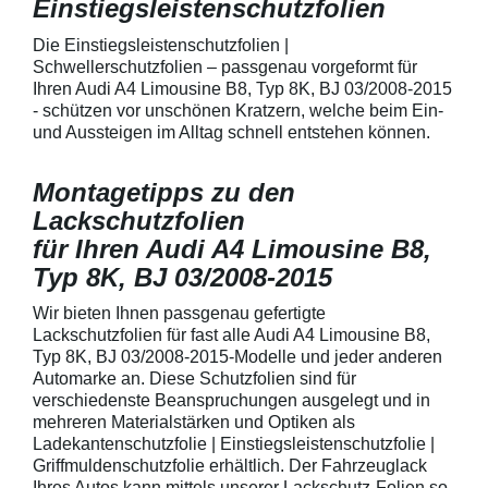
Einstiegsleistenschutzfolien
150 µmSchützt d
Lack in der Gri
unschönen Krat
Die Einstiegsleistenschutzfolien |
Fingenägel oder
Schwellerschutzfolien – passgenau vorgeformt für
GriffmuldenSpezi
Ihren Audi A4 Limousine B8, Typ 8K, BJ 03/2008-2015
bestmöglichem 
- schützen vor unschönen Kratzern, welche beim Ein-
Kratzer und Abr
und Aussteigen im Alltag schnell entstehen können.
Fahrzeuglack
Montagetipps zu den
Lackschutzfolien
für Ihren Audi A4 Limousine B8,
Typ 8K, BJ 03/2008-2015
Wir bieten Ihnen passgenau gefertigte
Lackschutzfolien für fast alle Audi A4 Limousine B8,
Typ 8K, BJ 03/2008-2015-Modelle und jeder anderen
Automarke an. Diese Schutzfolien sind für
verschiedenste Beanspruchungen ausgelegt und in
mehreren Materialstärken und Optiken als
Ladekantenschutzfolie | Einstiegsleistenschutzfolie |
Griffmuldenschutzfolie erhältlich. Der Fahrzeuglack
Ihres Autos kann mittels unserer Lackschutz-Folien so