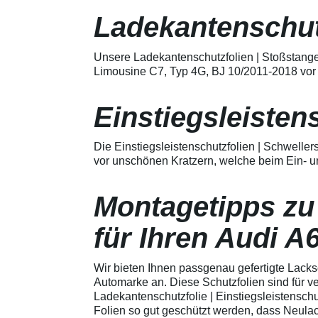
Merkmale Spezielle Vinylfolie mit
bestmöglichem Schutz gegen
Ladekantenschut
Kratzer und Abrieb Bestens
geeignet zum Schutz von
Fahrzeugkarosserien gegen
Unsere Ladekantenschutzfolien | Stoßstange
mechanische Einwirkung am
Limousine C7, Typ 4G, BJ 10/2011-2018 vor 
AutolackSpeziell zur Verwendung
zum Schutz von
Fahrzeugkarosserien und
Einstiegsleisten
mechanische Einwirkung
entwickeltStärke der Folie beträgt
150 µmSchützt den wertvollen
Die Einstiegsleistenschutzfolien | Schwelle
Lack in der GriffmuldenKeine
vor unschönen Kratzern, welche beim Ein- u
unschönen Kratzer durch
Fingenägel oder Ringe in den
GriffmuldenSpezielle Vinylfolie mit
Montagetipps zu
bestmöglichem Schutz gegen
Kratzer und Abrieb am
Fahrzeuglack
für Ihren Audi A
Wir bieten Ihnen passgenau gefertigte Lacks
Automarke an. Diese Schutzfolien sind für 
Ladekantenschutzfolie | Einstiegsleistenschu
Folien so gut geschützt werden, dass Neula