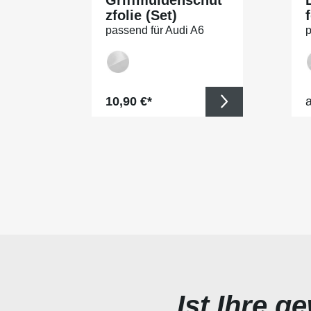
zfolie (Set)
f
passend für Audi A6
p
Limousine C7, Typ 4G,
L
BJ 10/2011-2018
B
Regulärer Preis:
R
10,90 €*
Ist Ihre g