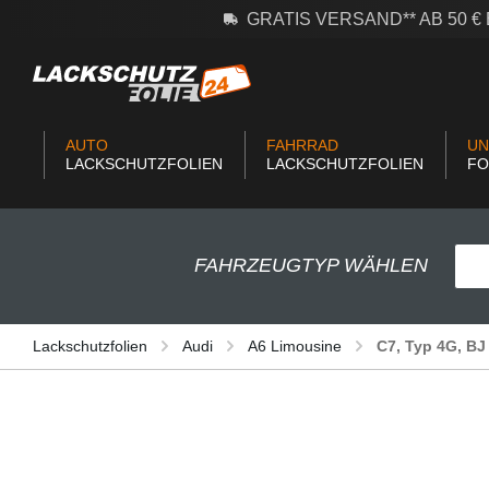
GRATIS VERSAND** AB 50 
m Hauptinhalt springen
Zur Suche springen
Zur Hauptnavigation springen
AUTO
FAHRRAD
UN
LACKSCHUTZFOLIEN
LACKSCHUTZFOLIEN
FO
FAHRZEUGTYP WÄHLEN
Lackschutzfolien
Audi
A6 Limousine
C7, Typ 4G, BJ