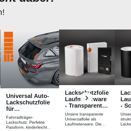
n!
Lackschutzfolie
Lac
Universal Auto-
Laufmeterware
Lau
Lackschutzfolie
- Transparent
- S
für
Glatt
Str
Unsere transparente
Unser
Fahrradträger /
Fahrradträger-
Hochglänzend
Mat
Universalfolie als
strukt
Heckträger
Lackschutz: Perfekte
Laufmeterware. Die
Lacks
Passform, kinderleichtes
Breite der Folie beträgt
Laufm