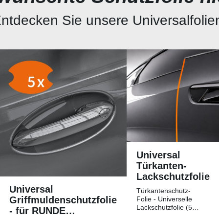
ntdecken Sie unsere Universalfolie
Universal
Türkanten-
Lackschutzfolie
Universal
Türkantenschutz-
Griffmuldenschutzfolie
Folie - Universelle
Lackschutzfolie (5
- für RUNDE
Streifen)Universelle