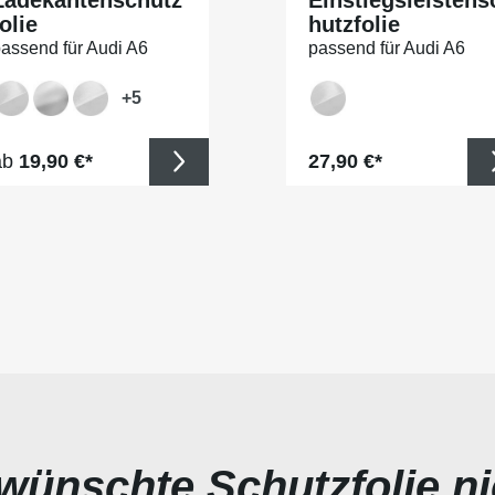
olie
hutzfolie
assend für Audi A6
passend für Audi A6
imousine C7, Typ 4G,
Limousine C7, Typ 4G,
J 10/2011-2018
BJ 10/2011-2018
+
5
egulärer Preis:
Regulärer Preis:
ab
19,90 €*
27,90 €*
ewünschte Schutzfolie n