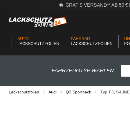
GRATIS VERSAND** AB 50 
m Hauptinhalt springen
Zur Suche springen
Zur Hauptnavigation springen
AUTO
FAHRRAD
UN
LACKSCHUTZFOLIEN
LACKSCHUTZFOLIEN
FO
FAHRZEUGTYP WÄHLEN
Lackschutzfolien
Audi
Q3 Sportback
Typ FJ, S-LINE