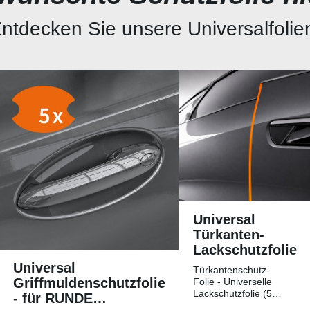
ntdecken Sie unsere Universalfolie
Universal
Türkanten-
Lackschutzfolie
Universal
Türkantenschutz-
Griffmuldenschutzfolie
Folie - Universelle
Lackschutzfolie (5
- für RUNDE
Streifen)Universelle