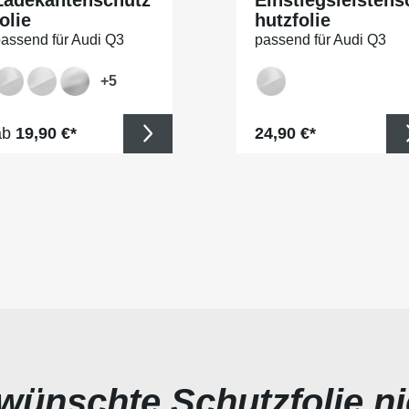
olie
hutzfolie
assend für Audi Q3
passend für Audi Q3
portback Typ FJ, S-
Sportback Typ FJ, S-
INE, ab BJ 10/2025
LINE, ab BJ 10/2025
+
5
egulärer Preis:
Regulärer Preis:
ab
19,90 €*
24,90 €*
ewünschte Schutzfolie n