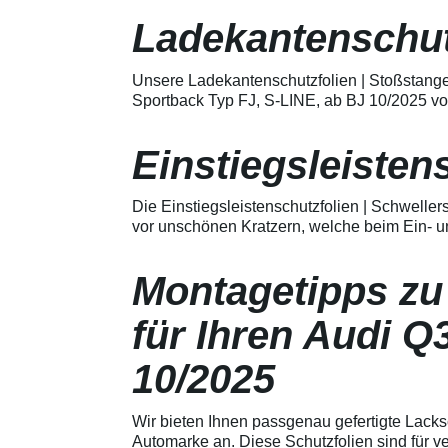
Merkmale Spezielle Vinylfolie mit
bestmöglichem Schutz gegen
Ladekantenschut
Kratzer und Abrieb Bestens
geeignet zum Schutz von
Fahrzeugkarosserien gegen
Unsere Ladekantenschutzfolien | Stoßstange
mechanische Einwirkung am
Sportback Typ FJ, S-LINE, ab BJ 10/2025 vo
AutolackSpeziell zur Verwendung
zum Schutz von
Fahrzeugkarosserien und
Einstiegsleisten
mechanische Einwirkung
entwickeltStärke der Folie beträgt
150 µmSchützt den wertvollen
Die Einstiegsleistenschutzfolien | Schwelle
Lack in der GriffmuldenKeine
vor unschönen Kratzern, welche beim Ein- u
unschönen Kratzer durch
Fingenägel oder Ringe in den
GriffmuldenSpezielle Vinylfolie mit
Montagetipps zu
bestmöglichem Schutz gegen
Kratzer und Abrieb am
Fahrzeuglack
für Ihren Audi Q
10/2025
Wir bieten Ihnen passgenau gefertigte Lacks
Automarke an. Diese Schutzfolien sind für 