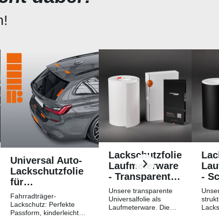
n!
Lackschutzfolie
Lac
Universal Auto-
Laufmeterware
Lau
Lackschutzfolie
- Transparent
- S
für
Glatt
Str
Unsere transparente
Unser
Fahrradträger /
Fahrradträger-
Hochglänzend
Mat
Universalfolie als
strukt
Heckträger
Lackschutz: Perfekte
Laufmeterware. Die
Lacks
Passform, kinderleichtes
Breite der Folie beträgt
Laufm