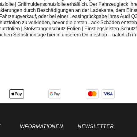
Fahrzeuglack
tzfolie | Griffmuldenschutzfolie erhältlich. Der Fahrzeuglack Ih
teures Nachlackieren
Einfache Montage -
ckierungen durch Beschädigungen an der Ladekante, dem Einsti
Lieferung mit
i Fahrzeugverkauf, oder bei einer Leasingrückgabe Ihres Audi Q
Montageanleitung
utzfolien zu verkleben, bevor die ersten Lack-Schäden entste
Montagehinweis: Die
folien | Stoßstangenschutz-Folien | Einstiegsleisten-Schutzfo
Türkantenschutzfolie
nfachen Selbstmontage hier in unserem Onlineshop – natürlich i
kann man sehr gut im
trockenen Zustand,
oder auch im
Nassklebeverfahren
montieren: zu
beklebende Türkante
außen und innen
gründlich reinigen
Folienstreifen ca. 1cm
vom Trägerpapier
lösen und an der
Türkante bündig (oben)
mit ca. 5mm Überstand
zur Seite hin ansetzen
(Finger leicht
befeuchten, bei
Nassklebeverfahren
auch die Folie
E
INFORMATIONEN
NEWSLETTER
befeuchten) den
Folienstreifen