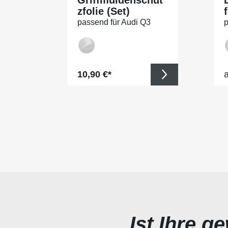
zfolie (Set)
f
passend für Audi Q3
p
Sportback Typ FJ, S-
S
LINE, ab BJ 10/2025
L
Regulärer Preis:
R
10,90 €*
Ist Ihre g