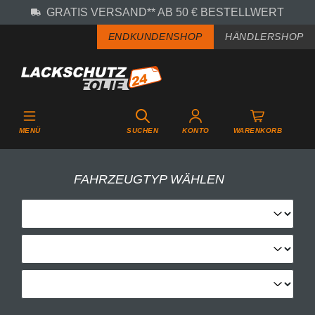
GRATIS VERSAND** AB 50 € BESTELLWERT
Zum Hauptinhalt springen
ENDKUNDENSHOP
HÄNDLERSHOP
MENÜ
SUCHEN
KONTO
WARENKORB
FAHRZEUGTYP WÄHLEN