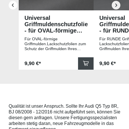
Universal
Universal
Griffmuldenschutzfolie
Griffmulde
- für OVAL-förmige
- für RUN
Griffmulden
Griffmuld
Für OVAL-förmige
Für RUNDE Grif
Griffmulden.Lackschutzfolien zum
Lackschutzfolie
Schutz der Griffmulden Ihres
Griffmulden Ihr
Fahrzeuges.Universell passende
Universell pass
Schutzfolie gegen Kratzer in den
gegen Kratzer i
Regulärer Preis:
Regulärer Pr
9,90 €*
9,90 €*
Griffmulden. Die Pads sind 78mm
Die Pads sind 
x 67mm (B x H) und für viele
für viele gängig
gängige Griffmulden, wie
beispielsweise f
beispielsweise für Modelle von
Skoda, Audi, Vo
Skoda, Audi, Volkswagen und Seat
universell pass
universell passend. Hinweis zur
geeigneten Fahr
Montage: Den Griffmuldenbereich
Griffmulde sollt
und die Folie mit
sein und minde
Montageflüssigkeit (siehe
15mm größer sei
Qualität ist unser Anspruch. Sollte Ihr Audi Q5 Typ 8R,
beigelegter Anleitung) benetzen,
Schutzpads (85
BJ 08/2008 - 12/2016 nicht aufgeführt sein, können Sie
diese danach auflegen und mittig
sollten die Abm
anstreichen - anschließend die
Griffmulden von
diesen gern anfragen. Unsere Fertigungsspezialisten
Lackschutzfolie mittels Fön
Aussenrändern
arbeiten stetig daran, neue Fahrzeugmodelle in das
erwärmen und von der Mitte
mindestens 10,