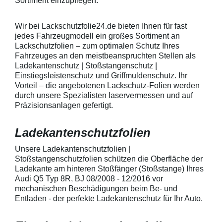
Sortiment einzupflegen.
heraus in alle Richtungen
betragen.Hinwei
ausstreichen. Bei Fragen
Den Griffmulden
kontaktieren Sie uns bitte
Folie mit Montag
Wir bei Lackschutzfolie24.de bieten Ihnen für fast
telefonisch. Lieferumfang
beigelegter Anle
jedes Fahrzeugmodell ein großes Sortiment an
transparente Lackschutzfolie 5
diese danach au
Lackschutzfolien – zum optimalen Schutz Ihres
Stück Lackschutzpads für 5
anstreichen - a
Fahrzeuges an den meistbeanspruchten Stellen als
Griffmulden / Griffschalen
Lackschutzfolie 
Merkmale Spezielle Vinylfolie mit
erwärmen und v
Ladekantenschutz | Stoßstangenschutz |
bestmöglichem Schutz gegen
heraus in alle 
Einstiegsleistenschutz und Griffmuldenschutz. Ihr
Kratzer und Abrieb Bestens
ausstreichen. B
Vorteil – die angebotenen Lackschutz-Folien werden
geeignet zum Schutz von
kontaktieren Sie
durch unsere Spezialisten laservermessen und auf
Fahrzeugkarosserien gegen
telefonisch. Lie
Präzisionsanlagen gefertigt.
mechanische Einwirkung am
transparente La
AutolackSpeziell zur Verwendung
Stück Lackschut
zum Schutz von
Griffmulden / Gr
Ladekantenschutzfolien
Fahrzeugkarosserien und
Merkmale Spezielle Vinylfolie mit
mechanische Einwirkung
bestmöglichem 
entwickeltStärke der Folie beträgt
Kratzer und Abr
Unsere Ladekantenschutzfolien |
150 µmSchützt den wertvollen
geeignet zum S
Stoßstangenschutzfolien schützen die Oberfläche der
Lack in der GriffmuldenKeine
Fahrzeugkaross
Ladekante am hinteren Stoßfänger (Stoßstange) Ihres
unschönen Kratzer durch
mechanische Ei
Audi Q5 Typ 8R, BJ 08/2008 - 12/2016 vor
Fingenägel oder Ringe in den
AutolackSpeziel
mechanischen Beschädigungen beim Be- und
GriffmuldenSpezielle Vinylfolie mit
zum Schutz von
Entladen - der perfekte Ladekantenschutz für Ihr Auto.
bestmöglichem Schutz gegen
Fahrzeugkaross
Kratzer und Abrieb am
mechanische Ei
Fahrzeuglack
entwickeltStärke