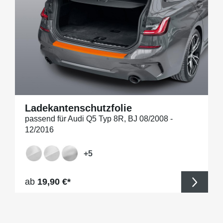
Ladekantenschutzfolie
passend für Audi Q5 Typ 8R, BJ 08/2008 -
12/2016
+
5
Regulärer Preis:
ab
19,90 €*