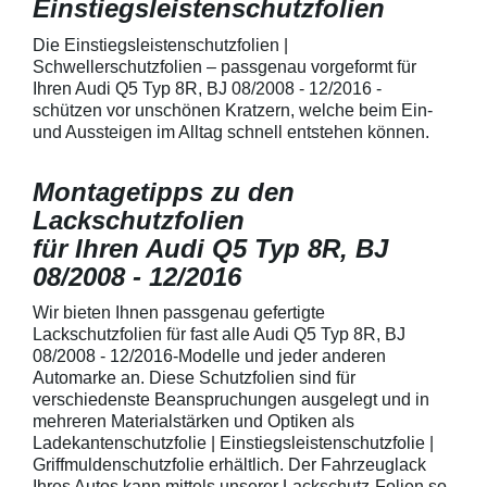
Einstiegsleistenschutzfolien
150 µmSchützt d
Lack in der Gri
unschönen Krat
Die Einstiegsleistenschutzfolien |
Fingenägel oder
Schwellerschutzfolien – passgenau vorgeformt für
GriffmuldenSpezi
Ihren Audi Q5 Typ 8R, BJ 08/2008 - 12/2016 -
bestmöglichem 
schützen vor unschönen Kratzern, welche beim Ein-
Kratzer und Abr
und Aussteigen im Alltag schnell entstehen können.
Fahrzeuglack
Montagetipps zu den
Lackschutzfolien
für Ihren Audi Q5 Typ 8R, BJ
08/2008 - 12/2016
Wir bieten Ihnen passgenau gefertigte
Lackschutzfolien für fast alle Audi Q5 Typ 8R, BJ
08/2008 - 12/2016-Modelle und jeder anderen
Automarke an. Diese Schutzfolien sind für
verschiedenste Beanspruchungen ausgelegt und in
mehreren Materialstärken und Optiken als
Ladekantenschutzfolie | Einstiegsleistenschutzfolie |
Griffmuldenschutzfolie erhältlich. Der Fahrzeuglack
Ihres Autos kann mittels unserer Lackschutz-Folien so