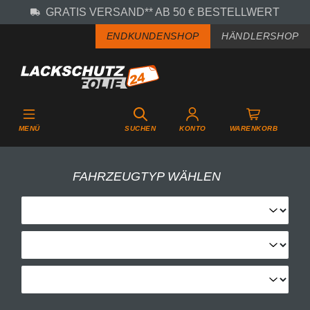
GRATIS VERSAND** AB 50 € BESTELLWERT
Zum Hauptinhalt springen
ENDKUNDENSHOP
HÄNDLERSHOP
MENÜ
SUCHEN
KONTO
WARENKORB
FAHRZEUGTYP WÄHLEN