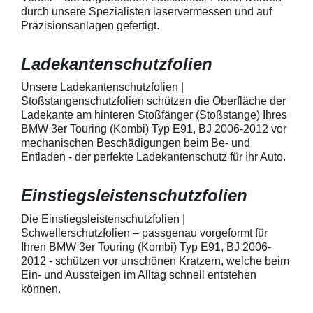
geeignet zum Schutz von
kontaktieren Sie
durch unsere Spezialisten laservermessen und auf
Fahrzeugkarosserien gegen
telefonisch. Lie
Präzisionsanlagen gefertigt.
mechanische Einwirkung am
transparente La
AutolackSpeziell zur Verwendung
Stück Lackschut
zum Schutz von
Griffmulden / Gr
Ladekantenschutzfolien
Fahrzeugkarosserien und
Merkmale Spezielle Vinylfolie mit
mechanische Einwirkung
bestmöglichem 
entwickeltStärke der Folie beträgt
Kratzer und Abr
Unsere Ladekantenschutzfolien |
150 µmSchützt den wertvollen
geeignet zum S
Stoßstangenschutzfolien schützen die Oberfläche der
Lack in der GriffmuldenKeine
Fahrzeugkaross
Ladekante am hinteren Stoßfänger (Stoßstange) Ihres
unschönen Kratzer durch
mechanische Ei
BMW 3er Touring (Kombi) Typ E91, BJ 2006-2012 vor
Fingenägel oder Ringe in den
AutolackSpeziel
mechanischen Beschädigungen beim Be- und
GriffmuldenSpezielle Vinylfolie mit
zum Schutz von
Entladen - der perfekte Ladekantenschutz für Ihr Auto.
bestmöglichem Schutz gegen
Fahrzeugkaross
Kratzer und Abrieb am
mechanische Ei
Fahrzeuglack
entwickeltStärke
Einstiegsleistenschutzfolien
150 µmSchützt d
Lack in der Gri
unschönen Krat
Die Einstiegsleistenschutzfolien |
Fingenägel oder
Schwellerschutzfolien – passgenau vorgeformt für
GriffmuldenSpezi
Ihren BMW 3er Touring (Kombi) Typ E91, BJ 2006-
bestmöglichem 
2012 - schützen vor unschönen Kratzern, welche beim
Kratzer und Abr
Ein- und Aussteigen im Alltag schnell entstehen
Fahrzeuglack
können.