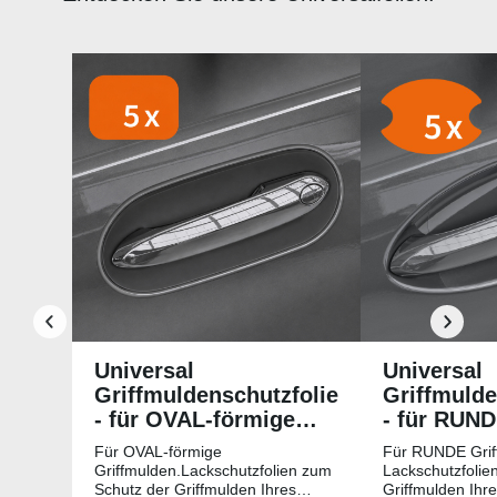
Produktgalerie überspringen
Universal
Universal
Griffmuldenschutzfolie
Griffmulde
- für OVAL-förmige
- für RUN
Griffmulden
Griffmuld
Für OVAL-förmige
Für RUNDE Grif
Griffmulden.Lackschutzfolien zum
Lackschutzfolie
Schutz der Griffmulden Ihres
Griffmulden Ihr