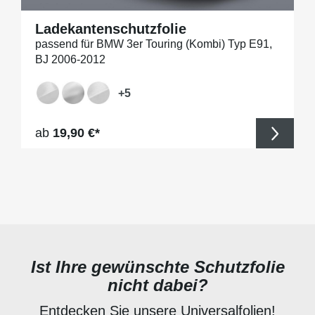
Ladekantenschutzfolie
passend für BMW 3er Touring (Kombi) Typ E91,
BJ 2006-2012
+
5
Regulärer Preis:
ab
19,90 €*
Ist Ihre gewünschte Schutzfolie
nicht dabei?
Entdecken Sie unsere Universalfolien!