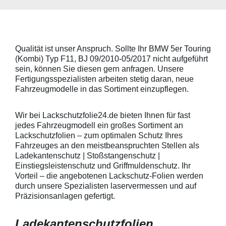
Skoda, Audi, Volkswagen und Seat
universell pass
universell passend. Hinweis zur
geeigneten Fahr
Montage: Den Griffmuldenbereich
Griffmulde sollt
und die Folie mit
sein und minde
Montageflüssigkeit (siehe
15mm größer sei
Qualität ist unser Anspruch. Sollte Ihr BMW 5er Touring
beigelegter Anleitung) benetzen,
Schutzpads (85
(Kombi) Typ F11, BJ 09/2010-05/2017 nicht aufgeführt
diese danach auflegen und mittig
sollten die Abm
anstreichen - anschließend die
Griffmulden von
sein, können Sie diesen gern anfragen. Unsere
Lackschutzfolie mittels Fön
Aussenrändern
Fertigungsspezialisten arbeiten stetig daran, neue
erwärmen und von der Mitte
mindestens 10,
Fahrzeugmodelle in das Sortiment einzupflegen.
heraus in alle Richtungen
betragen.Hinwei
ausstreichen. Bei Fragen
Den Griffmulden
kontaktieren Sie uns bitte
Folie mit Montag
Wir bei Lackschutzfolie24.de bieten Ihnen für fast
telefonisch. Lieferumfang
beigelegter Anle
jedes Fahrzeugmodell ein großes Sortiment an
transparente Lackschutzfolie 5
diese danach au
Lackschutzfolien – zum optimalen Schutz Ihres
Stück Lackschutzpads für 5
anstreichen - a
Fahrzeuges an den meistbeanspruchten Stellen als
Griffmulden / Griffschalen
Lackschutzfolie 
Merkmale Spezielle Vinylfolie mit
erwärmen und v
Ladekantenschutz | Stoßstangenschutz |
bestmöglichem Schutz gegen
heraus in alle 
Einstiegsleistenschutz und Griffmuldenschutz. Ihr
Kratzer und Abrieb Bestens
ausstreichen. B
Vorteil – die angebotenen Lackschutz-Folien werden
geeignet zum Schutz von
kontaktieren Sie
durch unsere Spezialisten laservermessen und auf
Fahrzeugkarosserien gegen
telefonisch. Lie
Präzisionsanlagen gefertigt.
mechanische Einwirkung am
transparente La
AutolackSpeziell zur Verwendung
Stück Lackschut
zum Schutz von
Griffmulden / Gr
Ladekantenschutzfolien
Fahrzeugkarosserien und
Merkmale Spezielle Vinylfolie mit