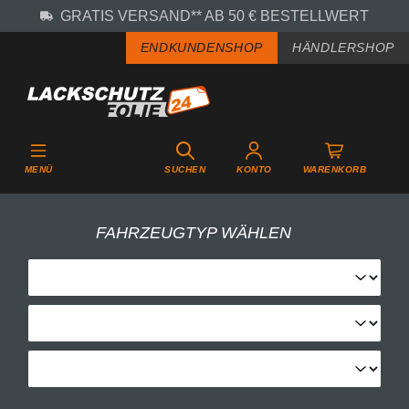
GRATIS VERSAND** AB 50 € BESTELLWERT
Zum Hauptinhalt springen
ENDKUNDENSHOP
HÄNDLERSHOP
MENÜ
SUCHEN
KONTO
WARENKORB
FAHRZEUGTYP WÄHLEN