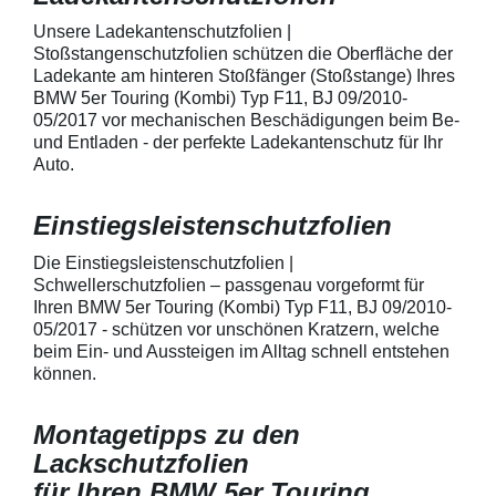
mechanische Einwirkung
bestmöglichem 
entwickeltStärke der Folie beträgt
Kratzer und Abr
Unsere Ladekantenschutzfolien |
150 µmSchützt den wertvollen
geeignet zum S
Stoßstangenschutzfolien schützen die Oberfläche der
Lack in der GriffmuldenKeine
Fahrzeugkaross
Ladekante am hinteren Stoßfänger (Stoßstange) Ihres
unschönen Kratzer durch
mechanische Ei
BMW 5er Touring (Kombi) Typ F11, BJ 09/2010-
Fingenägel oder Ringe in den
AutolackSpeziel
05/2017 vor mechanischen Beschädigungen beim Be-
GriffmuldenSpezielle Vinylfolie mit
zum Schutz von
und Entladen - der perfekte Ladekantenschutz für Ihr
bestmöglichem Schutz gegen
Fahrzeugkaross
Kratzer und Abrieb am
mechanische Ei
Auto.
Fahrzeuglack
entwickeltStärke
150 µmSchützt d
Lack in der Gri
Einstiegsleistenschutzfolien
unschönen Krat
Fingenägel oder
Die Einstiegsleistenschutzfolien |
GriffmuldenSpezi
Schwellerschutzfolien – passgenau vorgeformt für
bestmöglichem 
Ihren BMW 5er Touring (Kombi) Typ F11, BJ 09/2010-
Kratzer und Abr
05/2017 - schützen vor unschönen Kratzern, welche
Fahrzeuglack
beim Ein- und Aussteigen im Alltag schnell entstehen
können.
Montagetipps zu den
Lackschutzfolien
für Ihren BMW 5er Touring