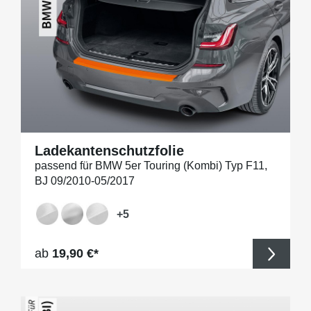
Ladekantenschutzfolie
passend für BMW 5er Touring (Kombi) Typ F11,
BJ 09/2010-05/2017
+
5
Regulärer Preis:
ab
19,90 €*