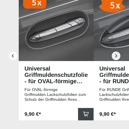
Universal
Universal
Griffmuldenschutzfolie
Griffmulde
- für OVAL-förmige
- für RUN
Griffmulden
Griffmuld
Für OVAL-förmige
Für RUNDE Grif
Griffmulden.Lackschutzfolien zum
Lackschutzfolie
Schutz der Griffmulden Ihres
Griffmulden Ihr
Fahrzeuges.Universell passende
Universell pass
Schutzfolie gegen Kratzer in den
gegen Kratzer i
Regulärer Preis:
Regulärer Pr
9,90 €*
9,90 €*
Griffmulden. Die Pads sind 78mm
Die Pads sind 
x 67mm (B x H) und für viele
für viele gängig
gängige Griffmulden, wie
beispielsweise f
beispielsweise für Modelle von
Skoda, Audi, Vo