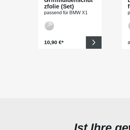
zfolie (Set)
f
passend für BMW X1
p
Typ F48, M-Paket, BJ
T
08/2015-09/2022
0
Regulärer Preis:
R
10,90 €*
Ist Ihre g