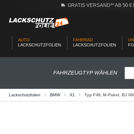
GRATIS VERSAND** AB 50 
m Hauptinhalt springen
Zur Suche springen
Zur Hauptnavigation springen
AUTO
FAHRRAD
UN
LACKSCHUTZFOLIEN
LACKSCHUTZFOLIEN
FO
FAHRZEUGTYP WÄHLEN
Lackschutzfolien
BMW
X1
Typ F48, M-Paket, BJ 08