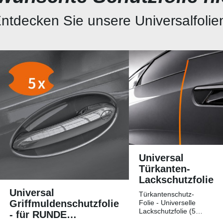
ntdecken Sie unsere Universalfolie
Universal
Türkanten-
Lackschutzfolie
Universal
Türkantenschutz-
Griffmuldenschutzfolie
Folie - Universelle
Lackschutzfolie (5
- für RUNDE
Streifen)Universelle