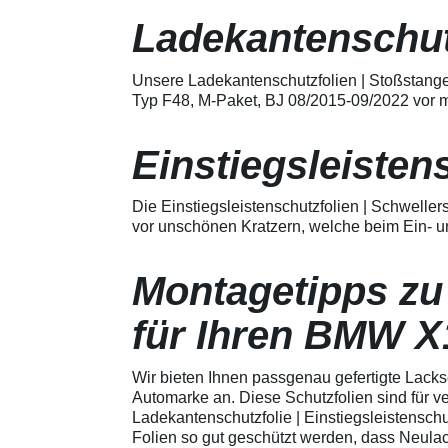
Merkmale Spezielle Vinylfolie mit
bestmöglichem Schutz gegen
Ladekantenschut
Kratzer und Abrieb Bestens
geeignet zum Schutz von
Fahrzeugkarosserien gegen
Unsere Ladekantenschutzfolien | Stoßstange
mechanische Einwirkung am
Typ F48, M-Paket, BJ 08/2015-09/2022 vor m
AutolackSpeziell zur Verwendung
zum Schutz von
Fahrzeugkarosserien und
Einstiegsleisten
mechanische Einwirkung
entwickeltStärke der Folie beträgt
150 µmSchützt den wertvollen
Die Einstiegsleistenschutzfolien | Schwelle
Lack in der GriffmuldenKeine
vor unschönen Kratzern, welche beim Ein- u
unschönen Kratzer durch
Fingenägel oder Ringe in den
GriffmuldenSpezielle Vinylfolie mit
Montagetipps zu
bestmöglichem Schutz gegen
Kratzer und Abrieb am
Fahrzeuglack
für Ihren BMW X
Wir bieten Ihnen passgenau gefertigte Lack
Automarke an. Diese Schutzfolien sind für 
Ladekantenschutzfolie | Einstiegsleistenschu
Folien so gut geschützt werden, dass Neula