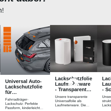
n!
Lackschutzfolie
Lac
Universal Auto-
Laufmeterware
Lau
Lackschutzfolie
- Transparent
- S
für
Glatt
Str
Unsere transparente
Unser
Fahrradträger /
Fahrradträger-
Hochglänzend
Mat
Universalfolie als
strukt
Heckträger
Lackschutz: Perfekte
Laufmeterware. Die
Lacks
Passform, kinderleichtes
Breite der Folie beträgt
Laufm