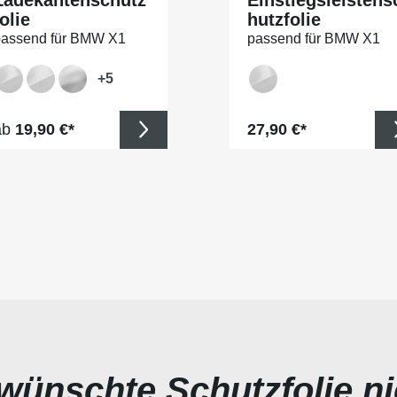
olie
hutzfolie
assend für BMW X1
passend für BMW X1
yp F48, M-Paket, BJ
Typ F48, M-Paket, BJ
8/2015-09/2022
08/2015-09/2022
+
5
egulärer Preis:
Regulärer Preis:
ab
19,90 €*
27,90 €*
ewünschte Schutzfolie n