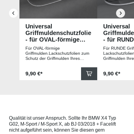
Universal
Universal
Griffmuldenschutzfolie
Griffmulde
- für OVAL-förmige
- für RUN
Griffmulden
Griffmuld
Für OVAL-förmige
Für RUNDE Grif
Griffmulden.Lackschutzfolien zum
Lackschutzfolie
Schutz der Griffmulden Ihres
Griffmulden Ihr
Fahrzeuges.Universell passende
Universell pass
Schutzfolie gegen Kratzer in den
gegen Kratzer i
Regulärer Preis:
Regulärer Pr
9,90 €*
9,90 €*
Griffmulden. Die Pads sind 78mm
Die Pads sind 
x 67mm (B x H) und für viele
für viele gängig
gängige Griffmulden, wie
beispielsweise f
beispielsweise für Modelle von
Skoda, Audi, Vo
Skoda, Audi, Volkswagen und Seat
universell pass
universell passend. Hinweis zur
geeigneten Fahr
Montage: Den Griffmuldenbereich
Griffmulde sollt
und die Folie mit
sein und minde
Montageflüssigkeit (siehe
15mm größer sei
Qualität ist unser Anspruch. Sollte Ihr BMW X4 Typ
beigelegter Anleitung) benetzen,
Schutzpads (85
G02, M-Sport / M-Sport X, ab BJ 03/2018 + Facelift
diese danach auflegen und mittig
sollten die Abm
anstreichen - anschließend die
Griffmulden von
nicht aufgeführt sein, können Sie diesen gern