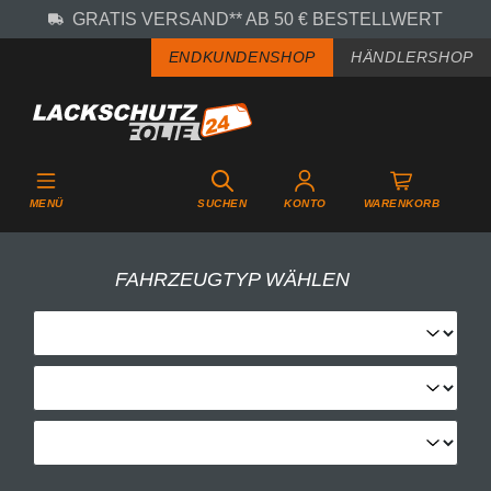
GRATIS VERSAND** AB 50 € BESTELLWERT
Zum Hauptinhalt springen
ENDKUNDENSHOP
HÄNDLERSHOP
MENÜ
SUCHEN
KONTO
WARENKORB
FAHRZEUGTYP WÄHLEN