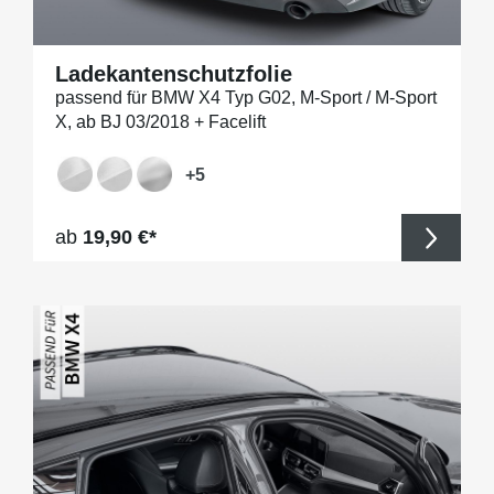
Ladekantenschutzfolie
passend für BMW X4 Typ G02, M-Sport / M-Sport
X, ab BJ 03/2018 + Facelift
+
5
Regulärer Preis:
ab
19,90 €*