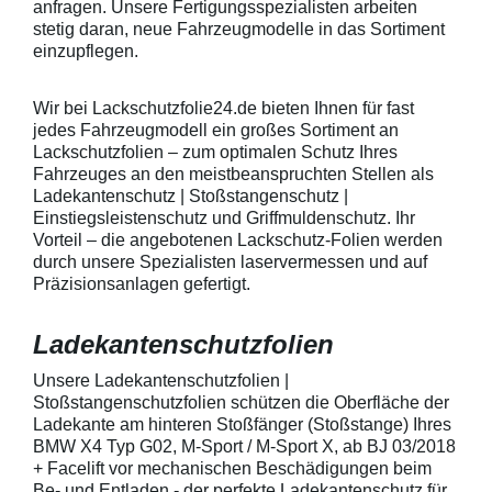
Lackschutzfolie mittels Fön
Aussenrändern
anfragen. Unsere Fertigungsspezialisten arbeiten
erwärmen und von der Mitte
mindestens 10,
stetig daran, neue Fahrzeugmodelle in das Sortiment
heraus in alle Richtungen
betragen.Hinwei
einzupflegen.
ausstreichen. Bei Fragen
Den Griffmulden
kontaktieren Sie uns bitte
Folie mit Montag
telefonisch. Lieferumfang
beigelegter Anle
Wir bei Lackschutzfolie24.de bieten Ihnen für fast
transparente Lackschutzfolie 5
diese danach au
jedes Fahrzeugmodell ein großes Sortiment an
Stück Lackschutzpads für 5
anstreichen - a
Lackschutzfolien – zum optimalen Schutz Ihres
Griffmulden / Griffschalen
Lackschutzfolie 
Merkmale Spezielle Vinylfolie mit
erwärmen und v
Fahrzeuges an den meistbeanspruchten Stellen als
bestmöglichem Schutz gegen
heraus in alle 
Ladekantenschutz | Stoßstangenschutz |
Kratzer und Abrieb Bestens
ausstreichen. B
Einstiegsleistenschutz und Griffmuldenschutz. Ihr
geeignet zum Schutz von
kontaktieren Sie
Vorteil – die angebotenen Lackschutz-Folien werden
Fahrzeugkarosserien gegen
telefonisch. Lie
durch unsere Spezialisten laservermessen und auf
mechanische Einwirkung am
transparente La
AutolackSpeziell zur Verwendung
Stück Lackschut
Präzisionsanlagen gefertigt.
zum Schutz von
Griffmulden / Gr
Fahrzeugkarosserien und
Merkmale Spezielle Vinylfolie mit
Ladekantenschutzfolien
mechanische Einwirkung
bestmöglichem 
entwickeltStärke der Folie beträgt
Kratzer und Abr
150 µmSchützt den wertvollen
geeignet zum S
Unsere Ladekantenschutzfolien |
Lack in der GriffmuldenKeine
Fahrzeugkaross
Stoßstangenschutzfolien schützen die Oberfläche der
unschönen Kratzer durch
mechanische Ei
Ladekante am hinteren Stoßfänger (Stoßstange) Ihres
Fingenägel oder Ringe in den
AutolackSpeziel
BMW X4 Typ G02, M-Sport / M-Sport X, ab BJ 03/2018
GriffmuldenSpezielle Vinylfolie mit
zum Schutz von
+ Facelift vor mechanischen Beschädigungen beim
bestmöglichem Schutz gegen
Fahrzeugkaross
Kratzer und Abrieb am
mechanische Ei
Be- und Entladen - der perfekte Ladekantenschutz für