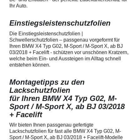
Fahrzeuglack
entwickeltStärke
Ihr Auto.
150 µmSchützt d
Lack in der Gri
unschönen Krat
Einstiegsleistenschutzfolien
Fingenägel oder
GriffmuldenSpezi
Die Einstiegsleistenschutzfolien |
bestmöglichem 
Schwellerschutzfolien – passgenau vorgeformt für
Kratzer und Abr
Ihren BMW X4 Typ G02, M-Sport / M-Sport X, ab BJ
Fahrzeuglack
03/2018 + Facelift - schützen vor unschönen Kratzern,
welche beim Ein- und Aussteigen im Alltag schnell
entstehen können.
Montagetipps zu den
Lackschutzfolien
für Ihren BMW X4 Typ G02, M-
Sport / M-Sport X, ab BJ 03/2018
+ Facelift
Wir bieten Ihnen passgenau gefertigte
Lackschutzfolien für fast alle BMW X4 Typ G02, M-
Sport / M-Sport X, ab BJ 03/2018 + Facelift-Modelle