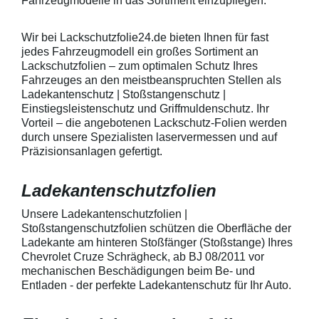
Fahrzeugmodelle in das Sortiment einzupflegen.
heraus in alle Richtungen
betragen.Hinwei
ausstreichen. Bei Fragen
Den Griffmulden
kontaktieren Sie uns bitte
Folie mit Montag
Wir bei Lackschutzfolie24.de bieten Ihnen für fast
telefonisch. Lieferumfang
beigelegter Anle
jedes Fahrzeugmodell ein großes Sortiment an
transparente Lackschutzfolie 5
diese danach au
Lackschutzfolien – zum optimalen Schutz Ihres
Stück Lackschutzpads für 5
anstreichen - a
Fahrzeuges an den meistbeanspruchten Stellen als
Griffmulden / Griffschalen
Lackschutzfolie 
Merkmale Spezielle Vinylfolie mit
erwärmen und v
Ladekantenschutz | Stoßstangenschutz |
bestmöglichem Schutz gegen
heraus in alle 
Einstiegsleistenschutz und Griffmuldenschutz. Ihr
Kratzer und Abrieb Bestens
ausstreichen. B
Vorteil – die angebotenen Lackschutz-Folien werden
geeignet zum Schutz von
kontaktieren Sie
durch unsere Spezialisten laservermessen und auf
Fahrzeugkarosserien gegen
telefonisch. Lie
Präzisionsanlagen gefertigt.
mechanische Einwirkung am
transparente La
AutolackSpeziell zur Verwendung
Stück Lackschut
zum Schutz von
Griffmulden / Gr
Ladekantenschutzfolien
Fahrzeugkarosserien und
Merkmale Spezielle Vinylfolie mit
mechanische Einwirkung
bestmöglichem 
entwickeltStärke der Folie beträgt
Kratzer und Abr
Unsere Ladekantenschutzfolien |
150 µmSchützt den wertvollen
geeignet zum S
Stoßstangenschutzfolien schützen die Oberfläche der
Lack in der GriffmuldenKeine
Fahrzeugkaross
Ladekante am hinteren Stoßfänger (Stoßstange) Ihres
unschönen Kratzer durch
mechanische Ei
Chevrolet Cruze Schrägheck, ab BJ 08/2011 vor
Fingenägel oder Ringe in den
AutolackSpeziel
mechanischen Beschädigungen beim Be- und
GriffmuldenSpezielle Vinylfolie mit
zum Schutz von
Entladen - der perfekte Ladekantenschutz für Ihr Auto.
bestmöglichem Schutz gegen
Fahrzeugkaross
Kratzer und Abrieb am
mechanische Ei
Fahrzeuglack
entwickeltStärke