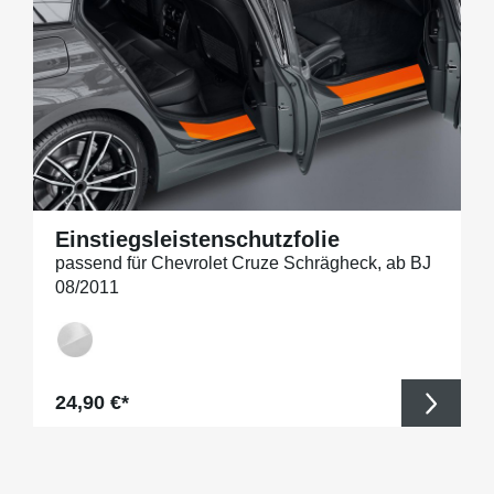
Einstiegsleistenschutzfolie
passend für Chevrolet Cruze Schrägheck, ab BJ
08/2011
Regulärer Preis:
24,90 €*