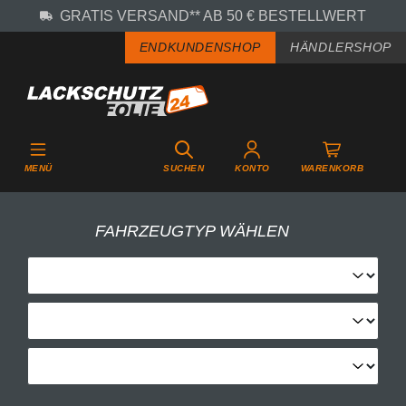
GRATIS VERSAND** AB 50 € BESTELLWERT
Zum Hauptinhalt springen
ENDKUNDENSHOP
HÄNDLERSHOP
MENÜ
SUCHEN
KONTO
WARENKORB
FAHRZEUGTYP WÄHLEN