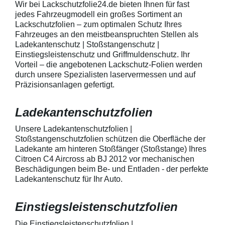
Wir bei Lackschutzfolie24.de bieten Ihnen für fast
telefonisch. Lieferumfang
beigelegter Anle
jedes Fahrzeugmodell ein großes Sortiment an
transparente Lackschutzfolie 5
diese danach au
Lackschutzfolien – zum optimalen Schutz Ihres
Stück Lackschutzpads für 5
anstreichen - a
Fahrzeuges an den meistbeanspruchten Stellen als
Griffmulden / Griffschalen
Lackschutzfolie 
Merkmale Spezielle Vinylfolie mit
erwärmen und v
Ladekantenschutz | Stoßstangenschutz |
bestmöglichem Schutz gegen
heraus in alle 
Einstiegsleistenschutz und Griffmuldenschutz. Ihr
Kratzer und Abrieb Bestens
ausstreichen. B
Vorteil – die angebotenen Lackschutz-Folien werden
geeignet zum Schutz von
kontaktieren Sie
durch unsere Spezialisten laservermessen und auf
Fahrzeugkarosserien gegen
telefonisch. Lie
Präzisionsanlagen gefertigt.
mechanische Einwirkung am
transparente La
AutolackSpeziell zur Verwendung
Stück Lackschut
zum Schutz von
Griffmulden / Gr
Ladekantenschutzfolien
Fahrzeugkarosserien und
Merkmale Spezielle Vinylfolie mit
mechanische Einwirkung
bestmöglichem 
entwickeltStärke der Folie beträgt
Kratzer und Abr
Unsere Ladekantenschutzfolien |
150 µmSchützt den wertvollen
geeignet zum S
Stoßstangenschutzfolien schützen die Oberfläche der
Lack in der GriffmuldenKeine
Fahrzeugkaross
Ladekante am hinteren Stoßfänger (Stoßstange) Ihres
unschönen Kratzer durch
mechanische Ei
Citroen C4 Aircross ab BJ 2012 vor mechanischen
Fingenägel oder Ringe in den
AutolackSpeziel
Beschädigungen beim Be- und Entladen - der perfekte
GriffmuldenSpezielle Vinylfolie mit
zum Schutz von
Ladekantenschutz für Ihr Auto.
bestmöglichem Schutz gegen
Fahrzeugkaross
Kratzer und Abrieb am
mechanische Ei
Fahrzeuglack
entwickeltStärke
Einstiegsleistenschutzfolien
150 µmSchützt d
Lack in der Gri
unschönen Krat
Die Einstiegsleistenschutzfolien |