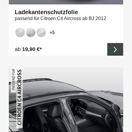
Ladekantenschutzfolie
passend für Citroen C4 Aircross ab BJ 2012
+
5
Regulärer Preis:
ab
19,90 €*