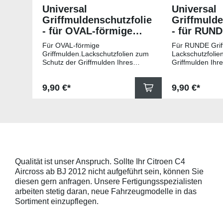
Universal
Universal
Griffmuldenschutzfolie
Griffmulde
- für OVAL-förmige
- für RUN
Griffmulden
Griffmuld
Für OVAL-förmige
Für RUNDE Grif
Griffmulden.Lackschutzfolien zum
Lackschutzfolie
Schutz der Griffmulden Ihres
Griffmulden Ihr
Fahrzeuges.Universell passende
Universell pass
Schutzfolie gegen Kratzer in den
gegen Kratzer i
Regulärer Preis:
Regulärer Pr
9,90 €*
9,90 €*
Griffmulden. Die Pads sind 78mm
Die Pads sind 
x 67mm (B x H) und für viele
für viele gängig
gängige Griffmulden, wie
beispielsweise f
beispielsweise für Modelle von
Skoda, Audi, Vo
Skoda, Audi, Volkswagen und Seat
universell pass
universell passend. Hinweis zur
geeigneten Fahr
Montage: Den Griffmuldenbereich
Griffmulde sollt
und die Folie mit
sein und minde
Montageflüssigkeit (siehe
15mm größer sei
Qualität ist unser Anspruch. Sollte Ihr Citroen C4
beigelegter Anleitung) benetzen,
Schutzpads (85
Aircross ab BJ 2012 nicht aufgeführt sein, können Sie
diese danach auflegen und mittig
sollten die Abm
anstreichen - anschließend die
Griffmulden von
diesen gern anfragen. Unsere Fertigungsspezialisten
Lackschutzfolie mittels Fön
Aussenrändern
arbeiten stetig daran, neue Fahrzeugmodelle in das
erwärmen und von der Mitte
mindestens 10,
Sortiment einzupflegen.
heraus in alle Richtungen
betragen.Hinwei
ausstreichen. Bei Fragen
Den Griffmulden
kontaktieren Sie uns bitte
Folie mit Montag