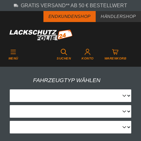
GRATIS VERSAND** AB 50 € BESTELLWERT
Zum Hauptinhalt springen
ENDKUNDENSHOP
HÄNDLERSHOP
MENÜ
SUCHEN
KONTO
WARENKORB
FAHRZEUGTYP WÄHLEN