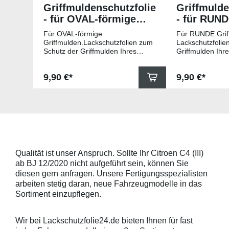
Griffmuldenschutzfolie
Griffmulde
- für OVAL-förmige
- für RUN
Griffmulden
Griffmuld
Für OVAL-förmige
Für RUNDE Grif
Griffmulden.Lackschutzfolien zum
Lackschutzfolie
Schutz der Griffmulden Ihres
Griffmulden Ihr
Fahrzeuges.Universell passende
Universell pass
Schutzfolie gegen Kratzer in den
gegen Kratzer i
Regulärer Preis:
Regulärer Pr
9,90 €*
9,90 €*
Griffmulden. Die Pads sind 78mm
Die Pads sind 
x 67mm (B x H) und für viele
für viele gängig
gängige Griffmulden, wie
beispielsweise f
beispielsweise für Modelle von
Skoda, Audi, Vo
Skoda, Audi, Volkswagen und Seat
universell pass
universell passend. Hinweis zur
geeigneten Fahr
Montage: Den Griffmuldenbereich
Griffmulde sollt
und die Folie mit
sein und minde
Montageflüssigkeit (siehe
15mm größer sei
Qualität ist unser Anspruch. Sollte Ihr Citroen C4 (III)
beigelegter Anleitung) benetzen,
Schutzpads (85
ab BJ 12/2020 nicht aufgeführt sein, können Sie
diese danach auflegen und mittig
sollten die Abm
anstreichen - anschließend die
Griffmulden von
diesen gern anfragen. Unsere Fertigungsspezialisten
Lackschutzfolie mittels Fön
Aussenrändern
arbeiten stetig daran, neue Fahrzeugmodelle in das
erwärmen und von der Mitte
mindestens 10,
Sortiment einzupflegen.
heraus in alle Richtungen
betragen.Hinwei
ausstreichen. Bei Fragen
Den Griffmulden
kontaktieren Sie uns bitte
Folie mit Montag
Wir bei Lackschutzfolie24.de bieten Ihnen für fast
telefonisch. Lieferumfang
beigelegter Anle