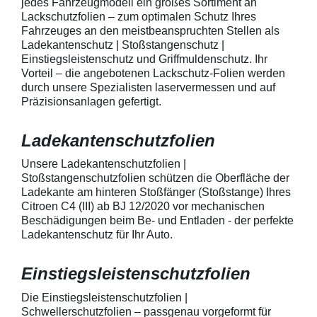
jedes Fahrzeugmodell ein großes Sortiment an
transparente Lackschutzfolie 5
diese danach au
Lackschutzfolien – zum optimalen Schutz Ihres
Stück Lackschutzpads für 5
anstreichen - a
Fahrzeuges an den meistbeanspruchten Stellen als
Griffmulden / Griffschalen
Lackschutzfolie 
Merkmale Spezielle Vinylfolie mit
erwärmen und v
Ladekantenschutz | Stoßstangenschutz |
bestmöglichem Schutz gegen
heraus in alle 
Einstiegsleistenschutz und Griffmuldenschutz. Ihr
Kratzer und Abrieb Bestens
ausstreichen. B
Vorteil – die angebotenen Lackschutz-Folien werden
geeignet zum Schutz von
kontaktieren Sie
durch unsere Spezialisten laservermessen und auf
Fahrzeugkarosserien gegen
telefonisch. Lie
Präzisionsanlagen gefertigt.
mechanische Einwirkung am
transparente La
AutolackSpeziell zur Verwendung
Stück Lackschut
zum Schutz von
Griffmulden / Gr
Ladekantenschutzfolien
Fahrzeugkarosserien und
Merkmale Spezielle Vinylfolie mit
mechanische Einwirkung
bestmöglichem 
entwickeltStärke der Folie beträgt
Kratzer und Abr
Unsere Ladekantenschutzfolien |
150 µmSchützt den wertvollen
geeignet zum S
Stoßstangenschutzfolien schützen die Oberfläche der
Lack in der GriffmuldenKeine
Fahrzeugkaross
Ladekante am hinteren Stoßfänger (Stoßstange) Ihres
unschönen Kratzer durch
mechanische Ei
Citroen C4 (III) ab BJ 12/2020 vor mechanischen
Fingenägel oder Ringe in den
AutolackSpeziel
Beschädigungen beim Be- und Entladen - der perfekte
GriffmuldenSpezielle Vinylfolie mit
zum Schutz von
Ladekantenschutz für Ihr Auto.
bestmöglichem Schutz gegen
Fahrzeugkaross
Kratzer und Abrieb am
mechanische Ei
Fahrzeuglack
entwickeltStärke
Einstiegsleistenschutzfolien
150 µmSchützt d
Lack in der Gri
unschönen Krat
Die Einstiegsleistenschutzfolien |
Fingenägel oder
Schwellerschutzfolien – passgenau vorgeformt für