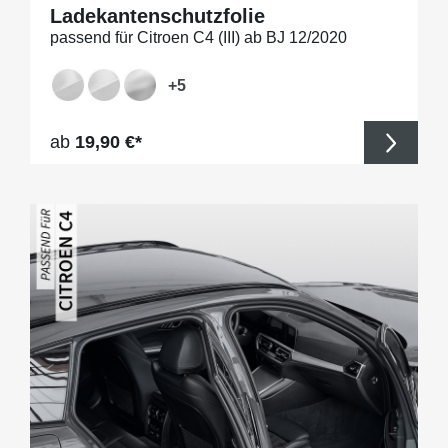
Ladekantenschutzfolie
passend für Citroen C4 (III) ab BJ 12/2020
+
5
Regulärer Preis:
ab
19,90 €*