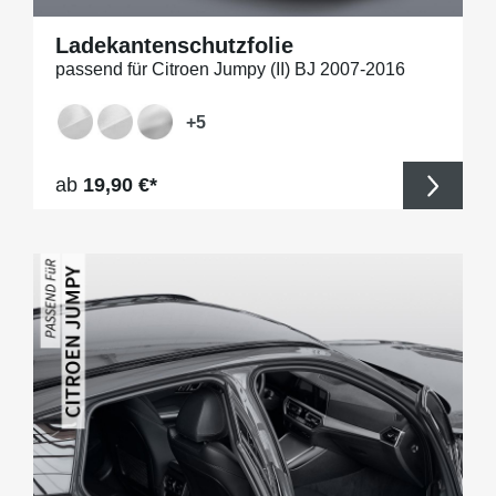
Ladekantenschutzfolie
passend für Citroen Jumpy (II) BJ 2007-2016
+
5
Regulärer Preis:
ab
19,90 €*