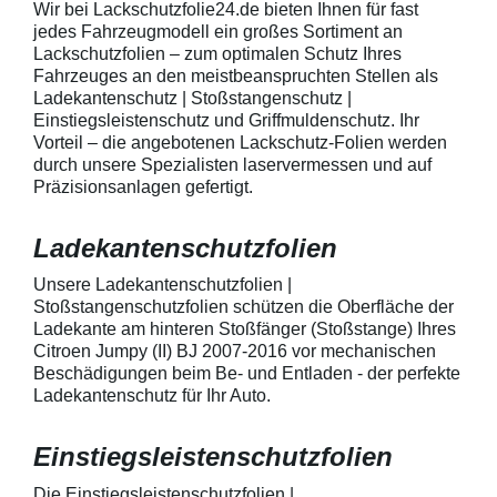
Wir bei Lackschutzfolie24.de bieten Ihnen für fast
telefonisch. Lieferumfang
beigelegter Anle
jedes Fahrzeugmodell ein großes Sortiment an
transparente Lackschutzfolie 5
diese danach au
Lackschutzfolien – zum optimalen Schutz Ihres
Stück Lackschutzpads für 5
anstreichen - a
Fahrzeuges an den meistbeanspruchten Stellen als
Griffmulden / Griffschalen
Lackschutzfolie 
Merkmale Spezielle Vinylfolie mit
erwärmen und v
Ladekantenschutz | Stoßstangenschutz |
bestmöglichem Schutz gegen
heraus in alle 
Einstiegsleistenschutz und Griffmuldenschutz. Ihr
Kratzer und Abrieb Bestens
ausstreichen. B
Vorteil – die angebotenen Lackschutz-Folien werden
geeignet zum Schutz von
kontaktieren Sie
durch unsere Spezialisten laservermessen und auf
Fahrzeugkarosserien gegen
telefonisch. Lie
Präzisionsanlagen gefertigt.
mechanische Einwirkung am
transparente La
AutolackSpeziell zur Verwendung
Stück Lackschut
zum Schutz von
Griffmulden / Gr
Ladekantenschutzfolien
Fahrzeugkarosserien und
Merkmale Spezielle Vinylfolie mit
mechanische Einwirkung
bestmöglichem 
entwickeltStärke der Folie beträgt
Kratzer und Abr
Unsere Ladekantenschutzfolien |
150 µmSchützt den wertvollen
geeignet zum S
Stoßstangenschutzfolien schützen die Oberfläche der
Lack in der GriffmuldenKeine
Fahrzeugkaross
Ladekante am hinteren Stoßfänger (Stoßstange) Ihres
unschönen Kratzer durch
mechanische Ei
Citroen Jumpy (II) BJ 2007-2016 vor mechanischen
Fingenägel oder Ringe in den
AutolackSpeziel
Beschädigungen beim Be- und Entladen - der perfekte
GriffmuldenSpezielle Vinylfolie mit
zum Schutz von
Ladekantenschutz für Ihr Auto.
bestmöglichem Schutz gegen
Fahrzeugkaross
Kratzer und Abrieb am
mechanische Ei
Fahrzeuglack
entwickeltStärke
Einstiegsleistenschutzfolien
150 µmSchützt d
Lack in der Gri
unschönen Krat
Die Einstiegsleistenschutzfolien |