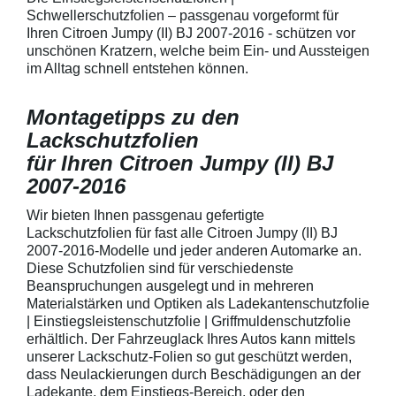
Fingenägel oder
Schwellerschutzfolien – passgenau vorgeformt für
GriffmuldenSpezi
Ihren Citroen Jumpy (II) BJ 2007-2016 - schützen vor
bestmöglichem 
unschönen Kratzern, welche beim Ein- und Aussteigen
Kratzer und Abr
im Alltag schnell entstehen können.
Fahrzeuglack
Montagetipps zu den
Lackschutzfolien
für Ihren Citroen Jumpy (II) BJ
2007-2016
Wir bieten Ihnen passgenau gefertigte
Lackschutzfolien für fast alle Citroen Jumpy (II) BJ
2007-2016-Modelle und jeder anderen Automarke an.
Diese Schutzfolien sind für verschiedenste
Beanspruchungen ausgelegt und in mehreren
Materialstärken und Optiken als Ladekantenschutzfolie
| Einstiegsleistenschutzfolie | Griffmuldenschutzfolie
erhältlich. Der Fahrzeuglack Ihres Autos kann mittels
unserer Lackschutz-Folien so gut geschützt werden,
dass Neulackierungen durch Beschädigungen an der
Ladekante, dem Einstiegs-Bereich, oder den