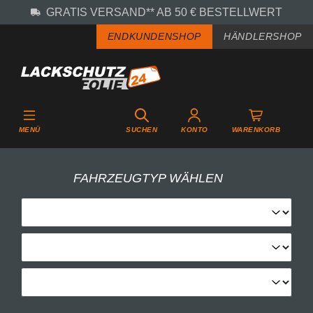
GRATIS VERSAND** AB 50 € BESTELLWERT
Zum Hauptinhalt springen
ENDKUNDENSHOP
HÄNDLERSHOP
MENÜ
SUCHEN
KONTO
WARENKORB
FAHRZEUGTYP WÄHLEN