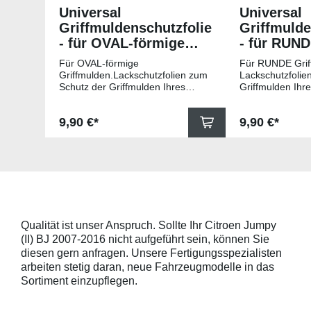
Universal
Universal
Griffmuldenschutzfolie
Griffmulde
- für OVAL-förmige
- für RUN
Griffmulden
Griffmuld
Für OVAL-förmige
Für RUNDE Grif
Griffmulden.Lackschutzfolien zum
Lackschutzfolie
Schutz der Griffmulden Ihres
Griffmulden Ihr
Fahrzeuges.Universell passende
Universell pass
Schutzfolie gegen Kratzer in den
gegen Kratzer i
Regulärer Preis:
Regulärer Pr
9,90 €*
9,90 €*
Griffmulden. Die Pads sind 78mm
Die Pads sind 
x 67mm (B x H) und für viele
für viele gängig
gängige Griffmulden, wie
beispielsweise f
beispielsweise für Modelle von
Skoda, Audi, Vo
Skoda, Audi, Volkswagen und Seat
universell pass
universell passend. Hinweis zur
geeigneten Fahr
Montage: Den Griffmuldenbereich
Griffmulde sollt
und die Folie mit
sein und minde
Montageflüssigkeit (siehe
15mm größer sei
Qualität ist unser Anspruch. Sollte Ihr Citroen Jumpy
beigelegter Anleitung) benetzen,
Schutzpads (85
(II) BJ 2007-2016 nicht aufgeführt sein, können Sie
diese danach auflegen und mittig
sollten die Abm
anstreichen - anschließend die
Griffmulden von
diesen gern anfragen. Unsere Fertigungsspezialisten
Lackschutzfolie mittels Fön
Aussenrändern
arbeiten stetig daran, neue Fahrzeugmodelle in das
erwärmen und von der Mitte
mindestens 10,
Sortiment einzupflegen.
heraus in alle Richtungen
betragen.Hinwei
ausstreichen. Bei Fragen
Den Griffmulden
kontaktieren Sie uns bitte
Folie mit Montag