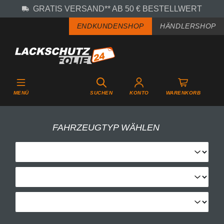
GRATIS VERSAND** AB 50 € BESTELLWERT
Zum Hauptinhalt springen
ENDKUNDENSHOP
HÄNDLERSHOP
MENÜ
SUCHEN
KONTO
WARENKORB
FAHRZEUGTYP WÄHLEN