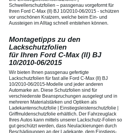
Fingenägel oder
Schwellerschutzfolien – passgenau vorgeformt für
GriffmuldenSpezi
Ihren Ford C-Max (II) BJ 10/2010-06/2015 - schützen
bestmöglichem 
vor unschönen Kratzern, welche beim Ein- und
Kratzer und Abr
Aussteigen im Alltag schnell entstehen können.
Fahrzeuglack
Montagetipps zu den
Lackschutzfolien
für Ihren Ford C-Max (II) BJ
10/2010-06/2015
Wir bieten Ihnen passgenau gefertigte
Lackschutzfolien für fast alle Ford C-Max (II) BJ
10/2010-06/2015-Modelle und jeder anderen
Automarke an. Diese Schutzfolien sind für
verschiedenste Beanspruchungen ausgelegt und in
mehreren Materialstärken und Optiken als
Ladekantenschutzfolie | Einstiegsleistenschutzfolie |
Griffmuldenschutzfolie erhältlich. Der Fahrzeuglack
Ihres Autos kann mittels unserer Lackschutz-Folien so
gut geschützt werden, dass Neulackierungen durch
Beschädigungen an der Ladekante, dem Einstiegs-