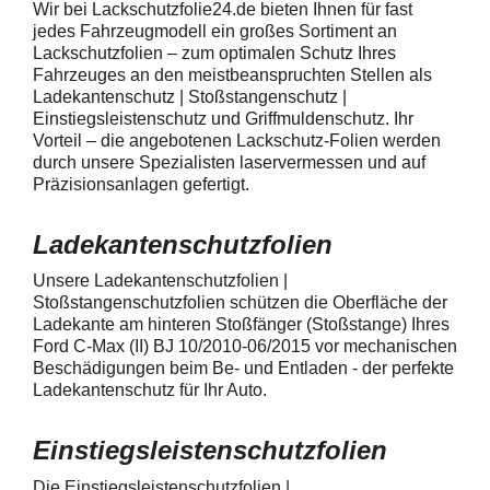
Wir bei Lackschutzfolie24.de bieten Ihnen für fast
telefonisch. Lieferumfang
beigelegter Anle
jedes Fahrzeugmodell ein großes Sortiment an
transparente Lackschutzfolie 5
diese danach au
Lackschutzfolien – zum optimalen Schutz Ihres
Stück Lackschutzpads für 5
anstreichen - a
Fahrzeuges an den meistbeanspruchten Stellen als
Griffmulden / Griffschalen
Lackschutzfolie 
Merkmale Spezielle Vinylfolie mit
erwärmen und v
Ladekantenschutz | Stoßstangenschutz |
bestmöglichem Schutz gegen
heraus in alle 
Einstiegsleistenschutz und Griffmuldenschutz. Ihr
Kratzer und Abrieb Bestens
ausstreichen. B
Vorteil – die angebotenen Lackschutz-Folien werden
geeignet zum Schutz von
kontaktieren Sie
durch unsere Spezialisten laservermessen und auf
Fahrzeugkarosserien gegen
telefonisch. Lie
Präzisionsanlagen gefertigt.
mechanische Einwirkung am
transparente La
AutolackSpeziell zur Verwendung
Stück Lackschut
zum Schutz von
Griffmulden / Gr
Ladekantenschutzfolien
Fahrzeugkarosserien und
Merkmale Spezielle Vinylfolie mit
mechanische Einwirkung
bestmöglichem 
entwickeltStärke der Folie beträgt
Kratzer und Abr
Unsere Ladekantenschutzfolien |
150 µmSchützt den wertvollen
geeignet zum S
Stoßstangenschutzfolien schützen die Oberfläche der
Lack in der GriffmuldenKeine
Fahrzeugkaross
Ladekante am hinteren Stoßfänger (Stoßstange) Ihres
unschönen Kratzer durch
mechanische Ei
Ford C-Max (II) BJ 10/2010-06/2015 vor mechanischen
Fingenägel oder Ringe in den
AutolackSpeziel
Beschädigungen beim Be- und Entladen - der perfekte
GriffmuldenSpezielle Vinylfolie mit
zum Schutz von
Ladekantenschutz für Ihr Auto.
bestmöglichem Schutz gegen
Fahrzeugkaross
Kratzer und Abrieb am
mechanische Ei
Fahrzeuglack
entwickeltStärke
Einstiegsleistenschutzfolien
150 µmSchützt d
Lack in der Gri
unschönen Krat
Die Einstiegsleistenschutzfolien |