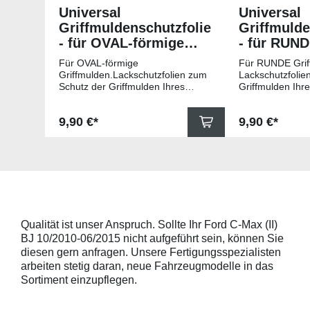
Universal
Universal
Griffmuldenschutzfolie
Griffmulde
- für OVAL-förmige
- für RUN
Griffmulden
Griffmuld
Für OVAL-förmige
Für RUNDE Grif
Griffmulden.Lackschutzfolien zum
Lackschutzfolie
Schutz der Griffmulden Ihres
Griffmulden Ihr
Fahrzeuges.Universell passende
Universell pass
Schutzfolie gegen Kratzer in den
gegen Kratzer i
Regulärer Preis:
Regulärer Pr
9,90 €*
9,90 €*
Griffmulden. Die Pads sind 78mm
Die Pads sind 
x 67mm (B x H) und für viele
für viele gängig
gängige Griffmulden, wie
beispielsweise f
beispielsweise für Modelle von
Skoda, Audi, Vo
Skoda, Audi, Volkswagen und Seat
universell pass
universell passend. Hinweis zur
geeigneten Fahr
Montage: Den Griffmuldenbereich
Griffmulde sollt
und die Folie mit
sein und minde
Montageflüssigkeit (siehe
15mm größer sei
Qualität ist unser Anspruch. Sollte Ihr Ford C-Max (II)
beigelegter Anleitung) benetzen,
Schutzpads (85
BJ 10/2010-06/2015 nicht aufgeführt sein, können Sie
diese danach auflegen und mittig
sollten die Abm
anstreichen - anschließend die
Griffmulden von
diesen gern anfragen. Unsere Fertigungsspezialisten
Lackschutzfolie mittels Fön
Aussenrändern
arbeiten stetig daran, neue Fahrzeugmodelle in das
erwärmen und von der Mitte
mindestens 10,
Sortiment einzupflegen.
heraus in alle Richtungen
betragen.Hinwei
ausstreichen. Bei Fragen
Den Griffmulden
kontaktieren Sie uns bitte
Folie mit Montag