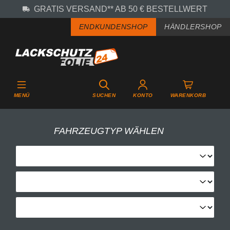
GRATIS VERSAND** AB 50 € BESTELLWERT
Zum Hauptinhalt springen
ENDKUNDENSHOP
HÄNDLERSHOP
MENÜ
SUCHEN
KONTO
WARENKORB
FAHRZEUGTYP WÄHLEN