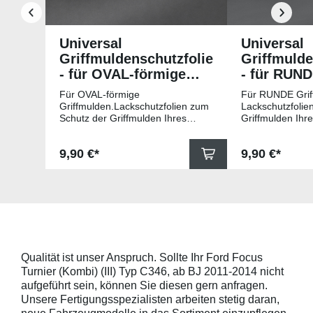
Universal
Universal
Griffmuldenschutzfolie
Griffmulde
- für OVAL-förmige
- für RUN
Griffmulden
Griffmuld
Für OVAL-förmige
Für RUNDE Grif
Griffmulden.Lackschutzfolien zum
Lackschutzfolie
Schutz der Griffmulden Ihres
Griffmulden Ihr
Fahrzeuges.Universell passende
Universell pass
Schutzfolie gegen Kratzer in den
gegen Kratzer i
Regulärer Preis:
Regulärer Pr
9,90 €*
9,90 €*
Griffmulden. Die Pads sind 78mm
Die Pads sind 
x 67mm (B x H) und für viele
für viele gängig
gängige Griffmulden, wie
beispielsweise f
beispielsweise für Modelle von
Skoda, Audi, Vo
Skoda, Audi, Volkswagen und Seat
universell pass
universell passend. Hinweis zur
geeigneten Fahr
Montage: Den Griffmuldenbereich
Griffmulde sollt
und die Folie mit
sein und minde
Montageflüssigkeit (siehe
15mm größer sei
Qualität ist unser Anspruch. Sollte Ihr Ford Focus
beigelegter Anleitung) benetzen,
Schutzpads (85
Turnier (Kombi) (III) Typ C346, ab BJ 2011-2014 nicht
diese danach auflegen und mittig
sollten die Abm
anstreichen - anschließend die
Griffmulden von
aufgeführt sein, können Sie diesen gern anfragen.
Lackschutzfolie mittels Fön
Aussenrändern
Unsere Fertigungsspezialisten arbeiten stetig daran,
erwärmen und von der Mitte
mindestens 10,