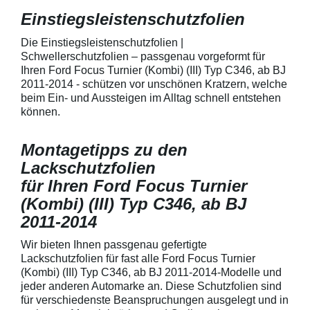
150 µmSchützt d
Lack in der Gri
Einstiegsleistenschutzfolien
unschönen Krat
Fingenägel oder
Die Einstiegsleistenschutzfolien |
GriffmuldenSpezi
Schwellerschutzfolien – passgenau vorgeformt für
bestmöglichem 
Ihren Ford Focus Turnier (Kombi) (III) Typ C346, ab BJ
Kratzer und Abr
2011-2014 - schützen vor unschönen Kratzern, welche
Fahrzeuglack
beim Ein- und Aussteigen im Alltag schnell entstehen
können.
Montagetipps zu den
Lackschutzfolien
für Ihren Ford Focus Turnier
(Kombi) (III) Typ C346, ab BJ
2011-2014
Wir bieten Ihnen passgenau gefertigte
Lackschutzfolien für fast alle Ford Focus Turnier
(Kombi) (III) Typ C346, ab BJ 2011-2014-Modelle und
jeder anderen Automarke an. Diese Schutzfolien sind
für verschiedenste Beanspruchungen ausgelegt und in