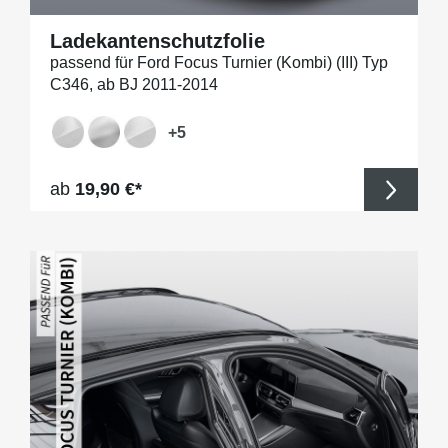
Ladekantenschutzfolie
passend für Ford Focus Turnier (Kombi) (III) Typ
C346, ab BJ 2011-2014
+
5
Regulärer Preis:
ab
19,90 €*