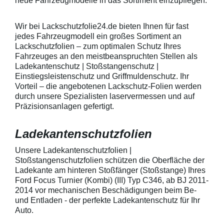
neue Fahrzeugmodelle in das Sortiment einzupflegen.
heraus in alle Richtungen
betragen.Hinwei
ausstreichen. Bei Fragen
Den Griffmulden
kontaktieren Sie uns bitte
Folie mit Montag
Wir bei Lackschutzfolie24.de bieten Ihnen für fast
telefonisch. Lieferumfang
beigelegter Anle
jedes Fahrzeugmodell ein großes Sortiment an
transparente Lackschutzfolie 5
diese danach au
Lackschutzfolien – zum optimalen Schutz Ihres
Stück Lackschutzpads für 5
anstreichen - a
Fahrzeuges an den meistbeanspruchten Stellen als
Griffmulden / Griffschalen
Lackschutzfolie 
Merkmale Spezielle Vinylfolie mit
erwärmen und v
Ladekantenschutz | Stoßstangenschutz |
bestmöglichem Schutz gegen
heraus in alle 
Einstiegsleistenschutz und Griffmuldenschutz. Ihr
Kratzer und Abrieb Bestens
ausstreichen. B
Vorteil – die angebotenen Lackschutz-Folien werden
geeignet zum Schutz von
kontaktieren Sie
durch unsere Spezialisten laservermessen und auf
Fahrzeugkarosserien gegen
telefonisch. Lie
Präzisionsanlagen gefertigt.
mechanische Einwirkung am
transparente La
AutolackSpeziell zur Verwendung
Stück Lackschut
zum Schutz von
Griffmulden / Gr
Ladekantenschutzfolien
Fahrzeugkarosserien und
Merkmale Spezielle Vinylfolie mit
mechanische Einwirkung
bestmöglichem 
entwickeltStärke der Folie beträgt
Kratzer und Abr
Unsere Ladekantenschutzfolien |
150 µmSchützt den wertvollen
geeignet zum S
Stoßstangenschutzfolien schützen die Oberfläche der
Lack in der GriffmuldenKeine
Fahrzeugkaross
Ladekante am hinteren Stoßfänger (Stoßstange) Ihres
unschönen Kratzer durch
mechanische Ei
Ford Focus Turnier (Kombi) (III) Typ C346, ab BJ 2011-
Fingenägel oder Ringe in den
AutolackSpeziel
2014 vor mechanischen Beschädigungen beim Be-
GriffmuldenSpezielle Vinylfolie mit
zum Schutz von
und Entladen - der perfekte Ladekantenschutz für Ihr
bestmöglichem Schutz gegen
Fahrzeugkaross
Kratzer und Abrieb am
mechanische Ei
Auto.
Fahrzeuglack
entwickeltStärke