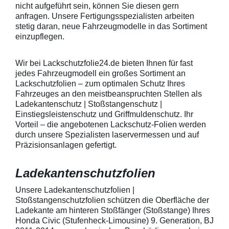
anstreichen - anschließend die
Griffmulden von
nicht aufgeführt sein, können Sie diesen gern
Lackschutzfolie mittels Fön
Aussenrändern
anfragen. Unsere Fertigungsspezialisten arbeiten
erwärmen und von der Mitte
mindestens 10,
stetig daran, neue Fahrzeugmodelle in das Sortiment
heraus in alle Richtungen
betragen.Hinwei
einzupflegen.
ausstreichen. Bei Fragen
Den Griffmulden
kontaktieren Sie uns bitte
Folie mit Montag
telefonisch. Lieferumfang
beigelegter Anle
Wir bei Lackschutzfolie24.de bieten Ihnen für fast
transparente Lackschutzfolie 5
diese danach au
jedes Fahrzeugmodell ein großes Sortiment an
Stück Lackschutzpads für 5
anstreichen - a
Lackschutzfolien – zum optimalen Schutz Ihres
Griffmulden / Griffschalen
Lackschutzfolie 
Merkmale Spezielle Vinylfolie mit
erwärmen und v
Fahrzeuges an den meistbeanspruchten Stellen als
bestmöglichem Schutz gegen
heraus in alle 
Ladekantenschutz | Stoßstangenschutz |
Kratzer und Abrieb Bestens
ausstreichen. B
Einstiegsleistenschutz und Griffmuldenschutz. Ihr
geeignet zum Schutz von
kontaktieren Sie
Vorteil – die angebotenen Lackschutz-Folien werden
Fahrzeugkarosserien gegen
telefonisch. Lie
durch unsere Spezialisten laservermessen und auf
mechanische Einwirkung am
transparente La
AutolackSpeziell zur Verwendung
Stück Lackschut
Präzisionsanlagen gefertigt.
zum Schutz von
Griffmulden / Gr
Fahrzeugkarosserien und
Merkmale Spezielle Vinylfolie mit
Ladekantenschutzfolien
mechanische Einwirkung
bestmöglichem 
entwickeltStärke der Folie beträgt
Kratzer und Abr
150 µmSchützt den wertvollen
geeignet zum S
Unsere Ladekantenschutzfolien |
Lack in der GriffmuldenKeine
Fahrzeugkaross
Stoßstangenschutzfolien schützen die Oberfläche der
unschönen Kratzer durch
mechanische Ei
Ladekante am hinteren Stoßfänger (Stoßstange) Ihres
Fingenägel oder Ringe in den
AutolackSpeziel
Honda Civic (Stufenheck-Limousine) 9. Generation, BJ
GriffmuldenSpezielle Vinylfolie mit
zum Schutz von