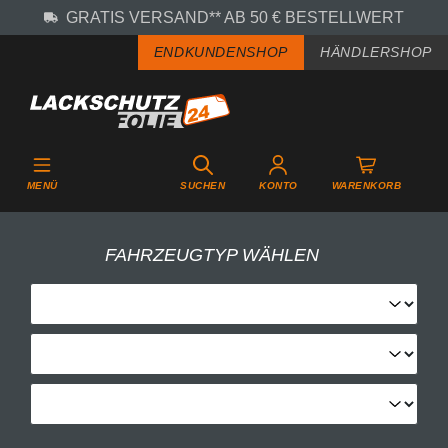
GRATIS VERSAND** AB 50 € BESTELLWERT
Zum Hauptinhalt springen
ENDKUNDENSHOP
HÄNDLERSHOP
MENÜ
SUCHEN
KONTO
WARENKORB
FAHRZEUGTYP WÄHLEN