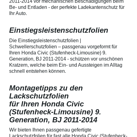
2011-2014 vor mechanischen Beschädigungen beim
bestmöglichem Schutz gegen
Fahrzeugkaross
Kratzer und Abrieb am
mechanische Ei
Be- und Entladen - der perfekte Ladekantenschutz für
Fahrzeuglack
entwickeltStärke
Ihr Auto.
150 µmSchützt d
Lack in der Gri
unschönen Krat
Einstiegsleistenschutzfolien
Fingenägel oder
GriffmuldenSpezi
Die Einstiegsleistenschutzfolien |
bestmöglichem 
Schwellerschutzfolien – passgenau vorgeformt für
Kratzer und Abr
Ihren Honda Civic (Stufenheck-Limousine) 9.
Fahrzeuglack
Generation, BJ 2011-2014 - schützen vor unschönen
Kratzern, welche beim Ein- und Aussteigen im Alltag
schnell entstehen können.
Montagetipps zu den
Lackschutzfolien
für Ihren Honda Civic
(Stufenheck-Limousine) 9.
Generation, BJ 2011-2014
Wir bieten Ihnen passgenau gefertigte
Lackschutzfolien für fast alle Honda Civic (Stufenheck-