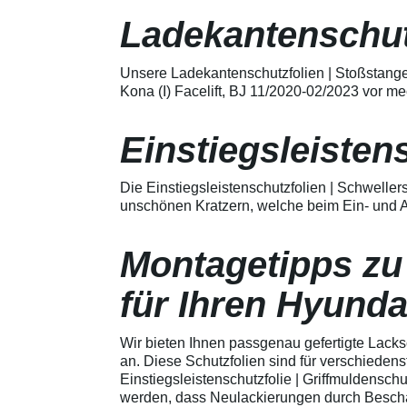
Merkmale Spezielle Vinylfolie mit
bestmöglichem Schutz gegen
Ladekantenschut
Kratzer und Abrieb Bestens
geeignet zum Schutz von
Fahrzeugkarosserien gegen
Unsere Ladekantenschutzfolien | Stoßstange
mechanische Einwirkung am
Kona (I) Facelift, BJ 11/2020-02/2023 vor m
AutolackSpeziell zur Verwendung
zum Schutz von
Fahrzeugkarosserien und
Einstiegsleisten
mechanische Einwirkung
entwickeltStärke der Folie beträgt
150 µmSchützt den wertvollen
Die Einstiegsleistenschutzfolien | Schweller
Lack in der GriffmuldenKeine
unschönen Kratzern, welche beim Ein- und A
unschönen Kratzer durch
Fingenägel oder Ringe in den
GriffmuldenSpezielle Vinylfolie mit
Montagetipps zu
bestmöglichem Schutz gegen
Kratzer und Abrieb am
Fahrzeuglack
für Ihren Hyundai
Wir bieten Ihnen passgenau gefertigte Lacks
an. Diese Schutzfolien sind für verschieden
Einstiegsleistenschutzfolie | Griffmuldenschu
werden, dass Neulackierungen durch Beschäd