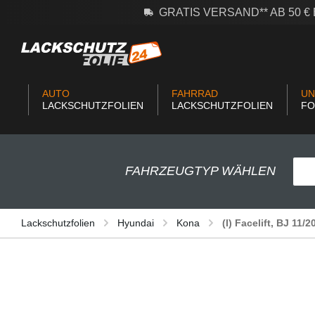
GRATIS VERSAND** AB 50 
m Hauptinhalt springen
Zur Suche springen
Zur Hauptnavigation springen
AUTO
FAHRRAD
UN
LACKSCHUTZFOLIEN
LACKSCHUTZFOLIEN
FO
FAHRZEUGTYP WÄHLEN
Lackschutzfolien
Hyundai
Kona
(I) Facelift, BJ 11/