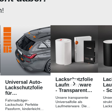
n!
Lackschutzfolie
Lac
Universal Auto-
Laufmeterware
Lau
Lackschutzfolie
- Transparent
- S
für
Glatt
Str
Unsere transparente
Unser
Fahrradträger /
Fahrradträger-
Hochglänzend
Mat
Universalfolie als
strukt
Heckträger
Lackschutz: Perfekte
Laufmeterware. Die
Lacks
Passform, kinderleichtes
Breite der Folie beträgt
Laufm