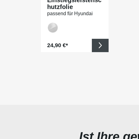
hutzfolie
passend für Hyundai
Kona (I) Facelift, BJ
11/2020-02/2023
Regulärer Preis:
24,90 €*
Ist Ihre g