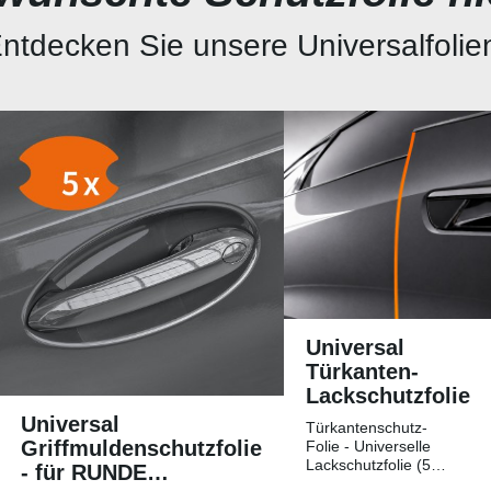
ntdecken Sie unsere Universalfolie
Universal
Türkanten-
Lackschutzfolie
Universal
Türkantenschutz-
Griffmuldenschutzfolie
Folie - Universelle
Lackschutzfolie (5
- für RUNDE
Streifen)Universelle