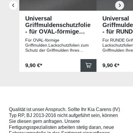
Universal
Universal
Griffmuldenschutzfolie
Griffmulde
- für OVAL-förmige
- für RUN
Griffmulden
Griffmuld
Für OVAL-förmige
Für RUNDE Grif
Griffmulden.Lackschutzfolien zum
Lackschutzfolie
Schutz der Griffmulden Ihres
Griffmulden Ihr
Fahrzeuges.Universell passende
Universell pass
Schutzfolie gegen Kratzer in den
gegen Kratzer i
Regulärer Preis:
Regulärer Pr
9,90 €*
9,90 €*
Griffmulden. Die Pads sind 78mm
Die Pads sind 
x 67mm (B x H) und für viele
für viele gängig
gängige Griffmulden, wie
beispielsweise f
beispielsweise für Modelle von
Skoda, Audi, Vo
Skoda, Audi, Volkswagen und Seat
universell pass
universell passend. Hinweis zur
geeigneten Fahr
Montage: Den Griffmuldenbereich
Griffmulde sollt
und die Folie mit
sein und minde
Montageflüssigkeit (siehe
15mm größer sei
Qualität ist unser Anspruch. Sollte Ihr Kia Carens (IV)
beigelegter Anleitung) benetzen,
Schutzpads (85
Typ RP, BJ 2013-2016 nicht aufgeführt sein, können
diese danach auflegen und mittig
sollten die Abm
anstreichen - anschließend die
Griffmulden von
Sie diesen gern anfragen. Unsere
Lackschutzfolie mittels Fön
Aussenrändern
Fertigungsspezialisten arbeiten stetig daran, neue
erwärmen und von der Mitte
mindestens 10,