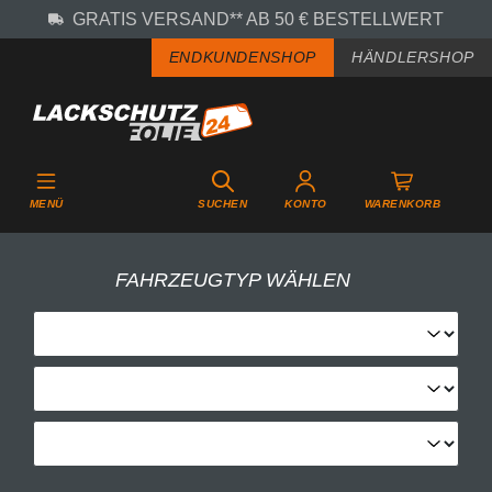
GRATIS VERSAND** AB 50 € BESTELLWERT
Zum Hauptinhalt springen
ENDKUNDENSHOP
HÄNDLERSHOP
MENÜ
SUCHEN
KONTO
WARENKORB
FAHRZEUGTYP WÄHLEN