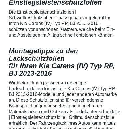
Einstiegsleistenschutzfolien
150 µmSchützt d
Lack in der Gri
unschönen Krat
Die Einstiegsleistenschutzfolien |
Fingenägel oder
Schwellerschutzfolien – passgenau vorgeformt für
GriffmuldenSpezi
Ihren Kia Carens (IV) Typ RP, BJ 2013-2016 -
bestmöglichem 
schützen vor unschönen Kratzern, welche beim Ein-
Kratzer und Abr
und Aussteigen im Alltag schnell entstehen können.
Fahrzeuglack
Montagetipps zu den
Lackschutzfolien
für Ihren Kia Carens (IV) Typ RP,
BJ 2013-2016
Wir bieten Ihnen passgenau gefertigte
Lackschutzfolien für fast alle Kia Carens (IV) Typ RP,
BJ 2013-2016-Modelle und jeder anderen Automarke
an. Diese Schutzfolien sind für verschiedenste
Beanspruchungen ausgelegt und in mehreren
Materialstärken und Optiken als Ladekantenschutzfolie
| Einstiegsleistenschutzfolie | Griffmuldenschutzfolie
erhältlich. Der Fahrzeuglack Ihres Autos kann mittels
unserer Lackschutz-Folien so gut geschützt werden,