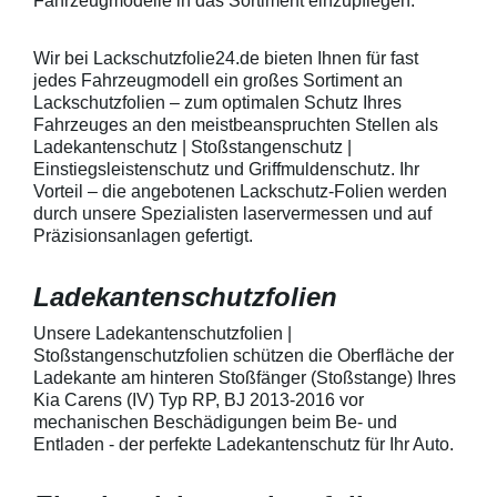
Fahrzeugmodelle in das Sortiment einzupflegen.
heraus in alle Richtungen
betragen.Hinwei
ausstreichen. Bei Fragen
Den Griffmulden
kontaktieren Sie uns bitte
Folie mit Montag
Wir bei Lackschutzfolie24.de bieten Ihnen für fast
telefonisch. Lieferumfang
beigelegter Anle
jedes Fahrzeugmodell ein großes Sortiment an
transparente Lackschutzfolie 5
diese danach au
Lackschutzfolien – zum optimalen Schutz Ihres
Stück Lackschutzpads für 5
anstreichen - a
Fahrzeuges an den meistbeanspruchten Stellen als
Griffmulden / Griffschalen
Lackschutzfolie 
Merkmale Spezielle Vinylfolie mit
erwärmen und v
Ladekantenschutz | Stoßstangenschutz |
bestmöglichem Schutz gegen
heraus in alle 
Einstiegsleistenschutz und Griffmuldenschutz. Ihr
Kratzer und Abrieb Bestens
ausstreichen. B
Vorteil – die angebotenen Lackschutz-Folien werden
geeignet zum Schutz von
kontaktieren Sie
durch unsere Spezialisten laservermessen und auf
Fahrzeugkarosserien gegen
telefonisch. Lie
Präzisionsanlagen gefertigt.
mechanische Einwirkung am
transparente La
AutolackSpeziell zur Verwendung
Stück Lackschut
zum Schutz von
Griffmulden / Gr
Ladekantenschutzfolien
Fahrzeugkarosserien und
Merkmale Spezielle Vinylfolie mit
mechanische Einwirkung
bestmöglichem 
entwickeltStärke der Folie beträgt
Kratzer und Abr
Unsere Ladekantenschutzfolien |
150 µmSchützt den wertvollen
geeignet zum S
Stoßstangenschutzfolien schützen die Oberfläche der
Lack in der GriffmuldenKeine
Fahrzeugkaross
Ladekante am hinteren Stoßfänger (Stoßstange) Ihres
unschönen Kratzer durch
mechanische Ei
Kia Carens (IV) Typ RP, BJ 2013-2016 vor
Fingenägel oder Ringe in den
AutolackSpeziel
mechanischen Beschädigungen beim Be- und
GriffmuldenSpezielle Vinylfolie mit
zum Schutz von
Entladen - der perfekte Ladekantenschutz für Ihr Auto.
bestmöglichem Schutz gegen
Fahrzeugkaross
Kratzer und Abrieb am
mechanische Ei
Fahrzeuglack
entwickeltStärke