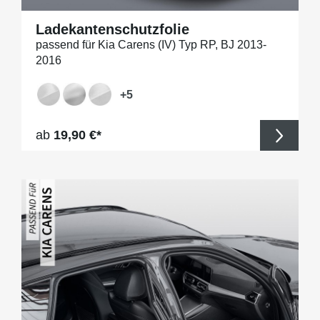
Ladekantenschutzfolie
passend für Kia Carens (IV) Typ RP, BJ 2013-
2016
+
5
Regulärer Preis:
ab
19,90 €*