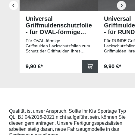
Universal
Universal
Griffmuldenschutzfolie
Griffmulde
- für OVAL-förmige
- für RUN
Griffmulden
Griffmuld
Für OVAL-förmige
Für RUNDE Grif
Griffmulden.Lackschutzfolien zum
Lackschutzfolie
Schutz der Griffmulden Ihres
Griffmulden Ihr
Fahrzeuges.Universell passende
Universell pass
Schutzfolie gegen Kratzer in den
gegen Kratzer i
Regulärer Preis:
Regulärer Pr
9,90 €*
9,90 €*
Griffmulden. Die Pads sind 78mm
Die Pads sind 
x 67mm (B x H) und für viele
für viele gängig
gängige Griffmulden, wie
beispielsweise f
beispielsweise für Modelle von
Skoda, Audi, Vo
Skoda, Audi, Volkswagen und Seat
universell pass
universell passend. Hinweis zur
geeigneten Fahr
Montage: Den Griffmuldenbereich
Griffmulde sollt
und die Folie mit
sein und minde
Montageflüssigkeit (siehe
15mm größer sei
Qualität ist unser Anspruch. Sollte Ihr Kia Sportage Typ
beigelegter Anleitung) benetzen,
Schutzpads (85
QL, BJ 04/2016-2021 nicht aufgeführt sein, können Sie
diese danach auflegen und mittig
sollten die Abm
anstreichen - anschließend die
Griffmulden von
diesen gern anfragen. Unsere Fertigungsspezialisten
Lackschutzfolie mittels Fön
Aussenrändern
arbeiten stetig daran, neue Fahrzeugmodelle in das
erwärmen und von der Mitte
mindestens 10,