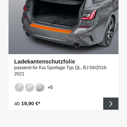
Ladekantenschutzfolie
passend für Kia Sportage Typ QL, BJ 04/2016-
2021
+
5
Regulärer Preis:
ab
19,90 €*