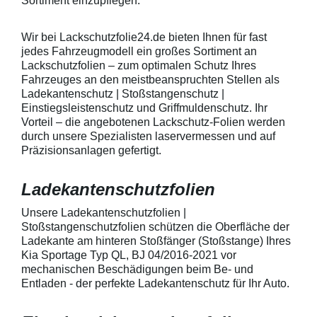
Sortiment einzupflegen.
heraus in alle Richtungen
betragen.Hinwei
ausstreichen. Bei Fragen
Den Griffmulden
kontaktieren Sie uns bitte
Folie mit Montag
Wir bei Lackschutzfolie24.de bieten Ihnen für fast
telefonisch. Lieferumfang
beigelegter Anle
jedes Fahrzeugmodell ein großes Sortiment an
transparente Lackschutzfolie 5
diese danach au
Lackschutzfolien – zum optimalen Schutz Ihres
Stück Lackschutzpads für 5
anstreichen - a
Fahrzeuges an den meistbeanspruchten Stellen als
Griffmulden / Griffschalen
Lackschutzfolie 
Merkmale Spezielle Vinylfolie mit
erwärmen und v
Ladekantenschutz | Stoßstangenschutz |
bestmöglichem Schutz gegen
heraus in alle 
Einstiegsleistenschutz und Griffmuldenschutz. Ihr
Kratzer und Abrieb Bestens
ausstreichen. B
Vorteil – die angebotenen Lackschutz-Folien werden
geeignet zum Schutz von
kontaktieren Sie
durch unsere Spezialisten laservermessen und auf
Fahrzeugkarosserien gegen
telefonisch. Lie
Präzisionsanlagen gefertigt.
mechanische Einwirkung am
transparente La
AutolackSpeziell zur Verwendung
Stück Lackschut
zum Schutz von
Griffmulden / Gr
Ladekantenschutzfolien
Fahrzeugkarosserien und
Merkmale Spezielle Vinylfolie mit
mechanische Einwirkung
bestmöglichem 
entwickeltStärke der Folie beträgt
Kratzer und Abr
Unsere Ladekantenschutzfolien |
150 µmSchützt den wertvollen
geeignet zum S
Stoßstangenschutzfolien schützen die Oberfläche der
Lack in der GriffmuldenKeine
Fahrzeugkaross
Ladekante am hinteren Stoßfänger (Stoßstange) Ihres
unschönen Kratzer durch
mechanische Ei
Kia Sportage Typ QL, BJ 04/2016-2021 vor
Fingenägel oder Ringe in den
AutolackSpeziel
mechanischen Beschädigungen beim Be- und
GriffmuldenSpezielle Vinylfolie mit
zum Schutz von
Entladen - der perfekte Ladekantenschutz für Ihr Auto.
bestmöglichem Schutz gegen
Fahrzeugkaross
Kratzer und Abrieb am
mechanische Ei
Fahrzeuglack
entwickeltStärke