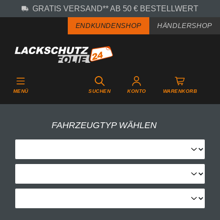
GRATIS VERSAND** AB 50 € BESTELLWERT
Zum Hauptinhalt springen
ENDKUNDENSHOP
HÄNDLERSHOP
MENÜ
SUCHEN
KONTO
WARENKORB
FAHRZEUGTYP WÄHLEN