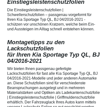
Einstiegsleistenschutzfolien
150 µmSchützt d
Lack in der Gri
unschönen Krat
Die Einstiegsleistenschutzfolien |
Fingenägel oder
Schwellerschutzfolien – passgenau vorgeformt für
GriffmuldenSpezi
Ihren Kia Sportage Typ QL, BJ 04/2016-2021 -
bestmöglichem 
schützen vor unschönen Kratzern, welche beim Ein-
Kratzer und Abr
und Aussteigen im Alltag schnell entstehen können.
Fahrzeuglack
Montagetipps zu den
Lackschutzfolien
für Ihren Kia Sportage Typ QL, BJ
04/2016-2021
Wir bieten Ihnen passgenau gefertigte
Lackschutzfolien für fast alle Kia Sportage Typ QL, BJ
04/2016-2021-Modelle und jeder anderen Automarke
an. Diese Schutzfolien sind für verschiedenste
Beanspruchungen ausgelegt und in mehreren
Materialstärken und Optiken als Ladekantenschutzfolie
| Einstiegsleistenschutzfolie | Griffmuldenschutzfolie
erhältlich. Der Fahrzeuglack Ihres Autos kann mittels
unserer Lackschutz-Folien so gut geschützt werden,