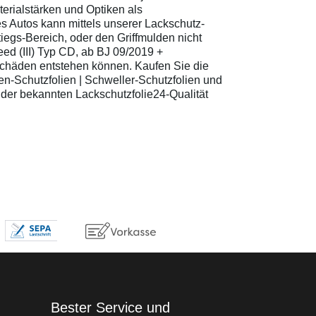
transparenten,
erialstärken und Optiken als
Nachlackieren, keine
Einfa
glänzenden Schutzfolien
unschönen Kratzer,
Liefe
res Autos kann mittels unserer Lackschutz-
in verschiedenen
kein Wertverlust etc.
Monta
egs-Bereich, oder den Griffmulden nicht
Formen und Größen
Einfache Montage -
eed (III) Typ CD, ab BJ 09/2019 +
Detaillierte Abmessungen
Lieferung mit
-Schäden entstehen können. Kaufen Sie die
finden Sie in der
Montageanleitung
beigefügten Skizze
n-Schutzfolien | Schweller-Schutzfolien und
Merkmale: Robuste
n der bekannten Lackschutzfolie24-Qualität
Vinylfolie für idealen
Schutz vor Kratzern,
Stößen und Abnutzung
Entwickelt, um den Lack
Ihres Fahrrads
zuverlässig vor
natürlichen und
mechanischen
Einwirkungen zu
bewahren Folienstärke
beträgt 150 µm Schützt
effektiv im abgedeckten
Bereich
Montagehinweise: Die
Folienpads werden
mittels
Nassklebverfahren
Bester Service und
angebracht (siehe dazu