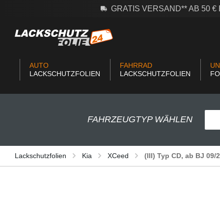
GRATIS VERSAND** AB 50 
m Hauptinhalt springen
Zur Suche springen
Zur Hauptnavigation springen
AUTO
FAHRRAD
UN
LACKSCHUTZFOLIEN
LACKSCHUTZFOLIEN
FO
FAHRZEUGTYP WÄHLEN
Lackschutzfolien
Kia
XCeed
(III) Typ CD, ab BJ 09/