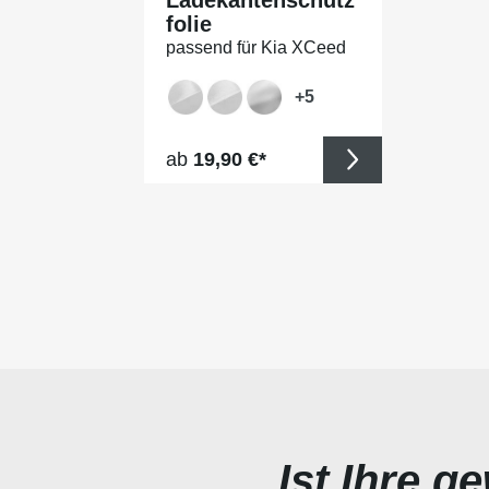
folie
passend für Kia XCeed
(III) Typ CD, ab BJ
09/2019 + Faceliftmodell
+
5
Regulärer Preis:
ab
19,90 €*
Ist Ihre g