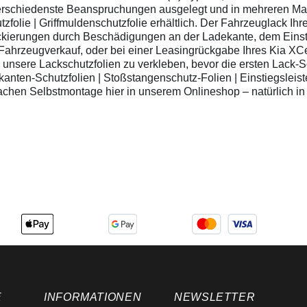
Fahrzeuglack
verschiedenste Beanspruchungen ausgelegt und in mehreren Mat
teures Nachlackieren
Einfache Montage -
tzfolie | Griffmuldenschutzfolie erhältlich. Der Fahrzeuglack Ih
Lieferung mit
ckierungen durch Beschädigungen an der Ladekante, dem Einsti
Montageanleitung
i Fahrzeugverkauf, oder bei einer Leasingrückgabe Ihres Kia XC
Montagehinweis: Die
n unsere Lackschutzfolien zu verkleben, bevor die ersten Lack
Türkantenschutzfolie
ten-Schutzfolien | Stoßstangenschutz-Folien | Einstiegsleiste
kann man sehr gut im
nfachen Selbstmontage hier in unserem Onlineshop – natürlich i
trockenen Zustand,
oder auch im
Nassklebeverfahren
montieren: zu
beklebende Türkante
außen und innen
gründlich reinigen
Folienstreifen ca. 1cm
vom Trägerpapier
lösen und an der
Türkante bündig (oben)
mit ca. 5mm Überstand
zur Seite hin ansetzen
(Finger leicht
befeuchten, bei
Nassklebeverfahren
auch die Folie
befeuchten) den
E
INFORMATIONEN
NEWSLETTER
Folienstreifen