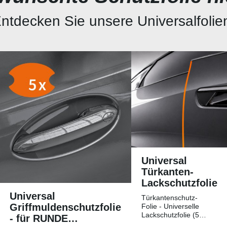
ntdecken Sie unsere Universalfolie
Universal
Türkanten-
Lackschutzfolie
Universal
Türkantenschutz-
Griffmuldenschutzfolie
Folie - Universelle
Lackschutzfolie (5
- für RUNDE
Streifen)Universelle