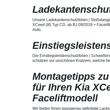
Merkmale Spezielle Vinylfolie mit
bestmöglichem Schutz gegen
Ladekantenschut
Kratzer und Abrieb Bestens
geeignet zum Schutz von
Fahrzeugkarosserien gegen
Unsere Ladekantenschutzfolien | Stoßstange
mechanische Einwirkung am
XCeed (III) Typ CD, ab BJ 09/2019 + Faceli
AutolackSpeziell zur Verwendung
Auto.
zum Schutz von
Fahrzeugkarosserien und
mechanische Einwirkung
Einstiegsleisten
entwickeltStärke der Folie beträgt
150 µmSchützt den wertvollen
Lack in der GriffmuldenKeine
Die Einstiegsleistenschutzfolien | Schweller
unschönen Kratzer durch
Fingenägel oder Ringe in den
schützen vor unschönen Kratzern, welche be
GriffmuldenSpezielle Vinylfolie mit
bestmöglichem Schutz gegen
Kratzer und Abrieb am
Montagetipps zu
Fahrzeuglack
für Ihren Kia XCe
Faceliftmodell
Wir bieten Ihnen passgenau gefertigte Lacksc