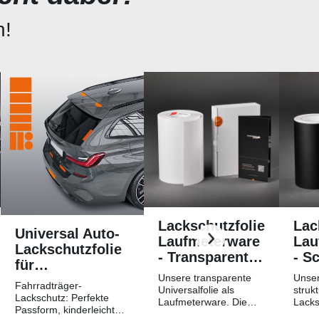
n!
Lackschutzfolie
Lac
Universal Auto-
Laufmeterware
Lau
Lackschutzfolie
- Transparent
- S
für
Glatt
Str
Unsere transparente
Unser
Fahrradträger /
Fahrradträger-
Hochglänzend
Mat
Universalfolie als
strukt
Heckträger
Lackschutz: Perfekte
Laufmeterware. Die
Lacks
Passform, kinderleichtes
Breite der Folie beträgt
Laufm