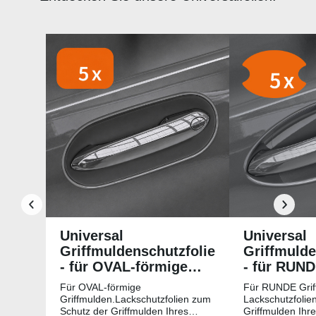
Produktgalerie überspringen
Universal
Universal
Griffmuldenschutzfolie
Griffmulde
- für OVAL-förmige
- für RUN
Griffmulden
Griffmuld
Für OVAL-förmige
Für RUNDE Grif
Griffmulden.Lackschutzfolien zum
Lackschutzfolie
Schutz der Griffmulden Ihres
Griffmulden Ihr