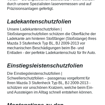
geeignet zum Schutz von
kontaktieren Sie
durch unsere Spezialisten laservermessen und auf
Fahrzeugkarosserien gegen
telefonisch. Lie
Präzisionsanlagen gefertigt.
mechanische Einwirkung am
transparente La
AutolackSpeziell zur Verwendung
Stück Lackschut
zum Schutz von
Griffmulden / Gr
Ladekantenschutzfolien
Fahrzeugkarosserien und
Merkmale Spezielle Vinylfolie mit
mechanische Einwirkung
bestmöglichem 
entwickeltStärke der Folie beträgt
Kratzer und Abr
Unsere Ladekantenschutzfolien |
150 µmSchützt den wertvollen
geeignet zum S
Stoßstangenschutzfolien schützen die Oberfläche der
Lack in der GriffmuldenKeine
Fahrzeugkaross
Ladekante am hinteren Stoßfänger (Stoßstange) Ihres
unschönen Kratzer durch
mechanische Ei
Mazda 3 Stufenheck Typ BL, BJ 2009-2013 vor
Fingenägel oder Ringe in den
AutolackSpeziel
mechanischen Beschädigungen beim Be- und
GriffmuldenSpezielle Vinylfolie mit
zum Schutz von
Entladen - der perfekte Ladekantenschutz für Ihr Auto.
bestmöglichem Schutz gegen
Fahrzeugkaross
Kratzer und Abrieb am
mechanische Ei
Fahrzeuglack
entwickeltStärke
Einstiegsleistenschutzfolien
150 µmSchützt d
Lack in der Gri
unschönen Krat
Die Einstiegsleistenschutzfolien |
Fingenägel oder
Schwellerschutzfolien – passgenau vorgeformt für
GriffmuldenSpezi
Ihren Mazda 3 Stufenheck Typ BL, BJ 2009-2013 -
bestmöglichem 
schützen vor unschönen Kratzern, welche beim Ein-
Kratzer und Abr
und Aussteigen im Alltag schnell entstehen können.
Fahrzeuglack