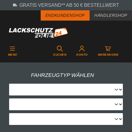
GRATIS VERSAND** AB 50 € BESTELLWERT
Zum Hauptinhalt springen
ENDKUNDENSHOP
HÄNDLERSHOP
MENÜ
SUCHEN
KONTO
WARENKORB
FAHRZEUGTYP WÄHLEN