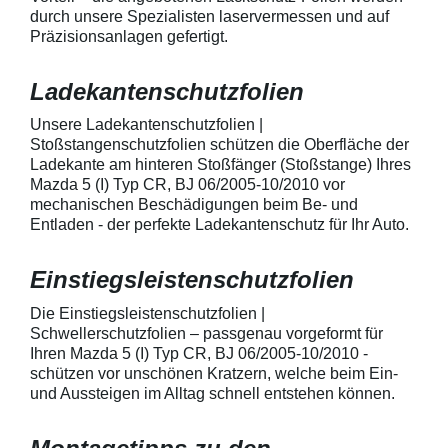
geeignet zum Schutz von
kontaktieren Sie
durch unsere Spezialisten laservermessen und auf
Fahrzeugkarosserien gegen
telefonisch. Lie
Präzisionsanlagen gefertigt.
mechanische Einwirkung am
transparente La
AutolackSpeziell zur Verwendung
Stück Lackschut
zum Schutz von
Griffmulden / Gr
Ladekantenschutzfolien
Fahrzeugkarosserien und
Merkmale Spezielle Vinylfolie mit
mechanische Einwirkung
bestmöglichem 
entwickeltStärke der Folie beträgt
Kratzer und Abr
Unsere Ladekantenschutzfolien |
150 µmSchützt den wertvollen
geeignet zum S
Stoßstangenschutzfolien schützen die Oberfläche der
Lack in der GriffmuldenKeine
Fahrzeugkaross
Ladekante am hinteren Stoßfänger (Stoßstange) Ihres
unschönen Kratzer durch
mechanische Ei
Mazda 5 (I) Typ CR, BJ 06/2005-10/2010 vor
Fingenägel oder Ringe in den
AutolackSpeziel
mechanischen Beschädigungen beim Be- und
GriffmuldenSpezielle Vinylfolie mit
zum Schutz von
Entladen - der perfekte Ladekantenschutz für Ihr Auto.
bestmöglichem Schutz gegen
Fahrzeugkaross
Kratzer und Abrieb am
mechanische Ei
Fahrzeuglack
entwickeltStärke
Einstiegsleistenschutzfolien
150 µmSchützt d
Lack in der Gri
unschönen Krat
Die Einstiegsleistenschutzfolien |
Fingenägel oder
Schwellerschutzfolien – passgenau vorgeformt für
GriffmuldenSpezi
Ihren Mazda 5 (I) Typ CR, BJ 06/2005-10/2010 -
bestmöglichem 
schützen vor unschönen Kratzern, welche beim Ein-
Kratzer und Abr
und Aussteigen im Alltag schnell entstehen können.
Fahrzeuglack