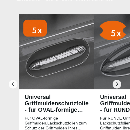
Produktgalerie überspringen
Universal
Universal
Griffmuldenschutzfolie
Griffmulde
- für OVAL-förmige
- für RUN
Griffmulden
Griffmuld
Für OVAL-förmige
Für RUNDE Grif
Griffmulden.Lackschutzfolien zum
Lackschutzfolie
Schutz der Griffmulden Ihres
Griffmulden Ihr