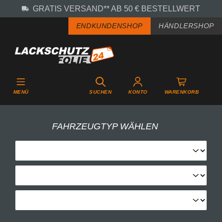
GRATIS VERSAND** AB 50 € BESTELLWERT
Zum Hauptinhalt springen
ENDKUNDENSHOP
HÄNDLERSHOP
MENÜ
SUCHEN
KONTO
WARENKORB
FAHRZEUGTYP WÄHLEN