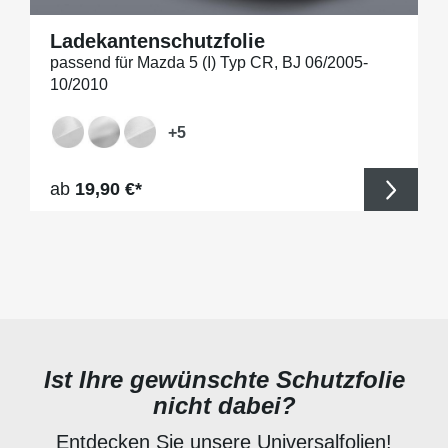
Ladekantenschutzfolie
passend für Mazda 5 (I) Typ CR, BJ 06/2005-
10/2010
+
5
Regulärer Preis:
ab
19,90 €*
Ist Ihre gewünschte Schutzfolie
nicht dabei?
Entdecken Sie unsere Universalfolien!