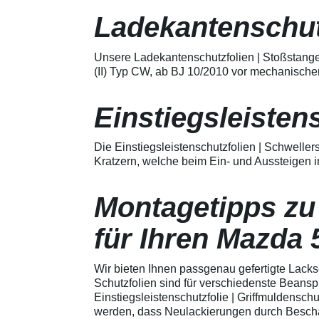
Merkmale Spezielle Vinylfolie mit
bestmöglichem Schutz gegen
Ladekantenschut
Kratzer und Abrieb Bestens
geeignet zum Schutz von
Fahrzeugkarosserien gegen
Unsere Ladekantenschutzfolien | Stoßstange
mechanische Einwirkung am
(II) Typ CW, ab BJ 10/2010 vor mechanische
AutolackSpeziell zur Verwendung
zum Schutz von
Fahrzeugkarosserien und
Einstiegsleisten
mechanische Einwirkung
entwickeltStärke der Folie beträgt
150 µmSchützt den wertvollen
Die Einstiegsleistenschutzfolien | Schwelle
Lack in der GriffmuldenKeine
Kratzern, welche beim Ein- und Aussteigen i
unschönen Kratzer durch
Fingenägel oder Ringe in den
GriffmuldenSpezielle Vinylfolie mit
Montagetipps zu
bestmöglichem Schutz gegen
Kratzer und Abrieb am
Fahrzeuglack
für Ihren Mazda 
Wir bieten Ihnen passgenau gefertigte Lacks
Schutzfolien sind für verschiedenste Beans
Einstiegsleistenschutzfolie | Griffmuldenschu
werden, dass Neulackierungen durch Beschäd