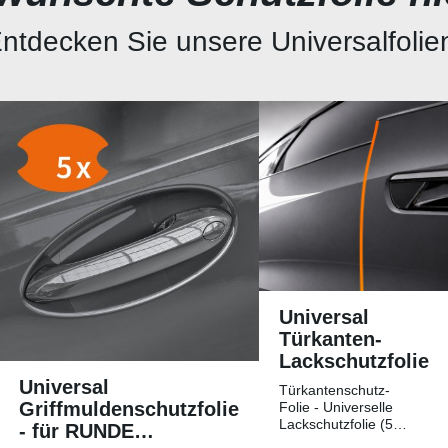
ntdecken Sie unsere Universalfolie
Universal
Türkanten-
Lackschutzfolie
Universal
Türkantenschutz-
Griffmuldenschutzfolie
Folie - Universelle
Lackschutzfolie (5
- für RUNDE
Streifen)Universelle