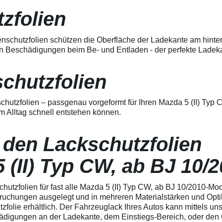
mechanischen
erwärmen und von der Mitte
Schäden bietet Ideal
heraus in alle Richtungen
zfolien
für starke
ausstreichen. Bei Fragen
Beanspruchung
kontaktieren Sie uns bitte
Exzellente
telefonisch. Lieferumfang
nschutzfolien schützen die Oberfläche der Ladekante am hinte
Außenhaltbarkeit,
transparente Lackschutzfolie 5
n Beschädigungen beim Be- und Entladen - der perfekte Ladekan
salzwasserbeständig,
Stück Lackschutzpads für 5
waschanlagenfest
Griffmulden / Griffschalen
Hoch-Transparente
Merkmale Spezielle Vinylfolie mit
schutzfolien
spezielle Vinylfolie mit
bestmöglichem Schutz gegen
bestmöglichem Schutz
Kratzer und Abrieb Bestens
gegen Kratzer, Stöße
geeignet zum Schutz von
rschutzfolien – passgenau vorgeformt für Ihren Mazda 5 (II) Ty
und Abrieb an
Fahrzeugkarosserien gegen
Fahrzeuglacken
m Alltag schnell entstehen können.
mechanische Einwirkung am
Speziell zur
AutolackSpeziell zur Verwendung
Verwendung zum
zum Schutz von
Schutz von
 den Lackschutzfolien
Fahrzeugkarosserien und
Fahrzeugkarosserien
mechanische Einwirkung
entwickelt Stärke der
entwickeltStärke der Folie beträgt
5 (II) Typ CW, ab BJ 10/
Folie beträgt 150 µm
150 µmSchützt den wertvollen
Schützt den wertvollen
Lack in der GriffmuldenKeine
Lack an den Türkanten
unschönen Kratzer durch
chutzfolien für fast alle Mazda 5 (II) Typ CW, ab BJ 10/2010-M
gegen ungewolltes
Fingenägel oder Ringe in den
Anschlagen Schutz vor
pruchungen ausgelegt und in mehreren Materialstärken und Opti
GriffmuldenSpezielle Vinylfolie mit
unschönen
bestmöglichem Schutz gegen
tzfolie erhältlich. Der Fahrzeuglack Ihres Autos kann mittels u
Lackschäden /
Kratzer und Abrieb am
igungen an der Ladekante, dem Einstiegs-Bereich, oder den Gr
Lackkratzern, kein