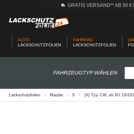
GRATIS VERSAND** AB 50 
m Hauptinhalt springen
Zur Suche springen
Zur Hauptnavigation springen
AUTO
FAHRRAD
UN
LACKSCHUTZFOLIEN
LACKSCHUTZFOLIEN
FO
FAHRZEUGTYP WÄHLEN
Lackschutzfolien
Mazda
5
(II) Typ CW, ab BJ 10/20