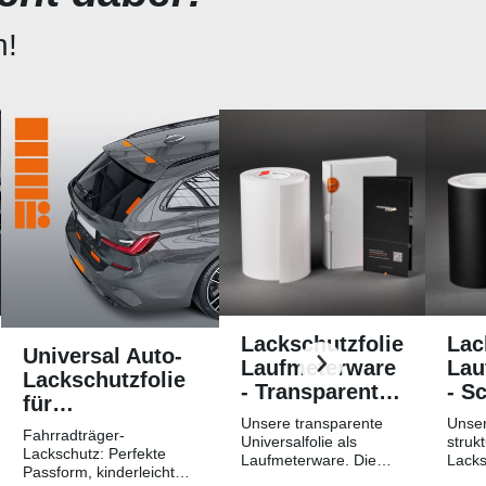
n!
Lackschutzfolie
Lac
Universal Auto-
Laufmeterware
Lau
Lackschutzfolie
- Transparent
- S
für
Glatt
Str
Unsere transparente
Unser
Fahrradträger /
Fahrradträger-
Hochglänzend
Mat
Universalfolie als
strukt
Heckträger
Lackschutz: Perfekte
Laufmeterware. Die
Lacks
Passform, kinderleichtes
Breite der Folie beträgt
Laufm