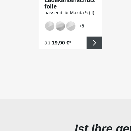
folie
passend für Mazda 5 (II)
Typ CW, ab BJ 10/2010
+
5
Regulärer Preis:
ab
19,90 €*
Ist Ihre g