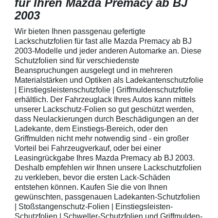
für Ihren Mazda Premacy ab BJ
2003
Wir bieten Ihnen passgenau gefertigte
Lackschutzfolien für fast alle Mazda Premacy ab BJ
2003-Modelle und jeder anderen Automarke an. Diese
Schutzfolien sind für verschiedenste
Beanspruchungen ausgelegt und in mehreren
Materialstärken und Optiken als Ladekantenschutzfolie
| Einstiegsleistenschutzfolie | Griffmuldenschutzfolie
erhältlich. Der Fahrzeuglack Ihres Autos kann mittels
unserer Lackschutz-Folien so gut geschützt werden,
dass Neulackierungen durch Beschädigungen an der
Ladekante, dem Einstiegs-Bereich, oder den
Griffmulden nicht mehr notwendig sind - ein großer
Vorteil bei Fahrzeugverkauf, oder bei einer
Leasingrückgabe Ihres Mazda Premacy ab BJ 2003.
Deshalb empfehlen wir Ihnen unsere Lackschutzfolien
zu verkleben, bevor die ersten Lack-Schäden
entstehen können. Kaufen Sie die von Ihnen
gewünschten, passgenauen Ladekanten-Schutzfolien
| Stoßstangenschutz-Folien | Einstiegsleisten-
Schutzfolien | Schweller-Schutzfolien und Griffmulden-