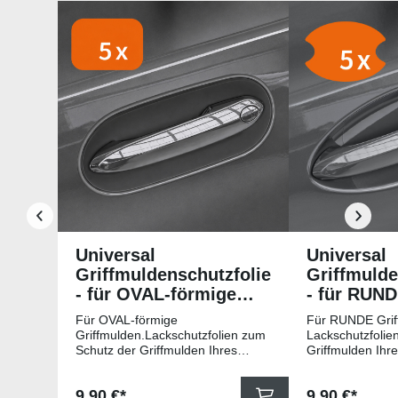
Produktgalerie überspringen
Universal
Universal
Griffmuldenschutzfolie
Griffmulde
- für OVAL-förmige
- für RUN
Griffmulden
Griffmuld
Für OVAL-förmige
Für RUNDE Grif
Griffmulden.Lackschutzfolien zum
Lackschutzfolie
Schutz der Griffmulden Ihres
Griffmulden Ihr
Fahrzeuges.Universell passende
Universell pass
Schutzfolie gegen Kratzer in den
gegen Kratzer i
Regulärer Preis:
Regulärer Pr
9,90 €*
9,90 €*
Griffmulden. Die Pads sind 78mm
Die Pads sind 