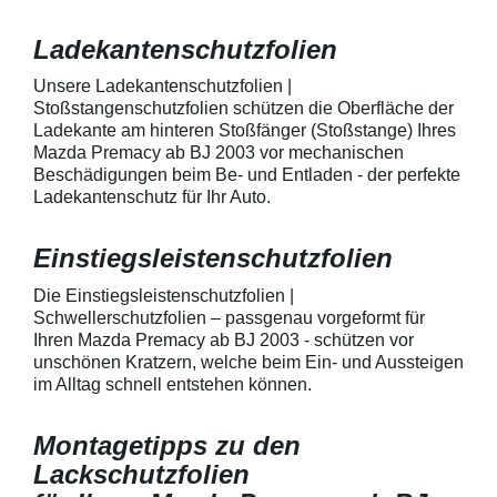
AutolackSpeziell zur Verwendung
Stück Lackschut
zum Schutz von
Griffmulden / Gr
Ladekantenschutzfolien
Fahrzeugkarosserien und
Merkmale Spezielle Vinylfolie mit
mechanische Einwirkung
bestmöglichem 
entwickeltStärke der Folie beträgt
Kratzer und Abr
Unsere Ladekantenschutzfolien |
150 µmSchützt den wertvollen
geeignet zum S
Stoßstangenschutzfolien schützen die Oberfläche der
Lack in der GriffmuldenKeine
Fahrzeugkaross
Ladekante am hinteren Stoßfänger (Stoßstange) Ihres
unschönen Kratzer durch
mechanische Ei
Mazda Premacy ab BJ 2003 vor mechanischen
Fingenägel oder Ringe in den
AutolackSpeziel
Beschädigungen beim Be- und Entladen - der perfekte
GriffmuldenSpezielle Vinylfolie mit
zum Schutz von
Ladekantenschutz für Ihr Auto.
bestmöglichem Schutz gegen
Fahrzeugkaross
Kratzer und Abrieb am
mechanische Ei
Fahrzeuglack
entwickeltStärke
Einstiegsleistenschutzfolien
150 µmSchützt d
Lack in der Gri
unschönen Krat
Die Einstiegsleistenschutzfolien |
Fingenägel oder
Schwellerschutzfolien – passgenau vorgeformt für
GriffmuldenSpezi
Ihren Mazda Premacy ab BJ 2003 - schützen vor
bestmöglichem 
unschönen Kratzern, welche beim Ein- und Aussteigen
Kratzer und Abr
im Alltag schnell entstehen können.
Fahrzeuglack
Montagetipps zu den
Lackschutzfolien