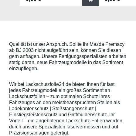
x 67mm (B x H) und für viele
für viele gängig
gängige Griffmulden, wie
beispielsweise f
beispielsweise für Modelle von
Skoda, Audi, Vo
Skoda, Audi, Volkswagen und Seat
universell pass
universell passend. Hinweis zur
geeigneten Fahr
Montage: Den Griffmuldenbereich
Griffmulde sollt
und die Folie mit
sein und minde
Montageflüssigkeit (siehe
15mm größer sei
Qualität ist unser Anspruch. Sollte Ihr Mazda Premacy
beigelegter Anleitung) benetzen,
Schutzpads (85
ab BJ 2003 nicht aufgeführt sein, können Sie diesen
diese danach auflegen und mittig
sollten die Abm
anstreichen - anschließend die
Griffmulden von
gern anfragen. Unsere Fertigungsspezialisten arbeiten
Lackschutzfolie mittels Fön
Aussenrändern
stetig daran, neue Fahrzeugmodelle in das Sortiment
erwärmen und von der Mitte
mindestens 10,
einzupflegen.
heraus in alle Richtungen
betragen.Hinwei
ausstreichen. Bei Fragen
Den Griffmulden
kontaktieren Sie uns bitte
Folie mit Montag
Wir bei Lackschutzfolie24.de bieten Ihnen für fast
telefonisch. Lieferumfang
beigelegter Anle
jedes Fahrzeugmodell ein großes Sortiment an
transparente Lackschutzfolie 5
diese danach au
Lackschutzfolien – zum optimalen Schutz Ihres
Stück Lackschutzpads für 5
anstreichen - a
Fahrzeuges an den meistbeanspruchten Stellen als
Griffmulden / Griffschalen
Lackschutzfolie 
Merkmale Spezielle Vinylfolie mit
erwärmen und v
Ladekantenschutz | Stoßstangenschutz |
bestmöglichem Schutz gegen
heraus in alle 
Einstiegsleistenschutz und Griffmuldenschutz. Ihr
Kratzer und Abrieb Bestens
ausstreichen. B
Vorteil – die angebotenen Lackschutz-Folien werden
geeignet zum Schutz von
kontaktieren Sie
durch unsere Spezialisten laservermessen und auf
Fahrzeugkarosserien gegen
telefonisch. Lie
Präzisionsanlagen gefertigt.
mechanische Einwirkung am
transparente La