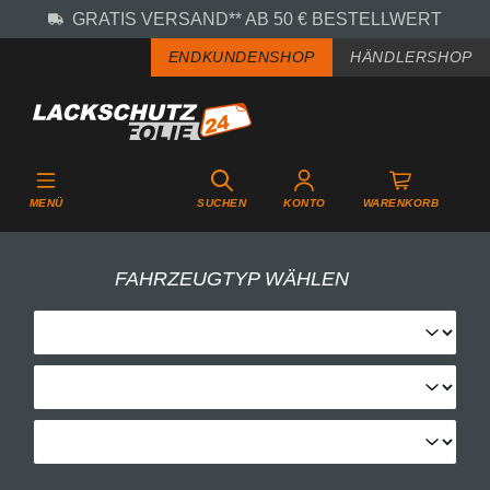
GRATIS VERSAND** AB 50 € BESTELLWERT
Zum Hauptinhalt springen
ENDKUNDENSHOP
HÄNDLERSHOP
MENÜ
SUCHEN
KONTO
WARENKORB
FAHRZEUGTYP WÄHLEN