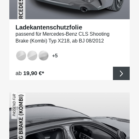
Ladekantenschutzfolie
passend für Mercedes-Benz CLS Shooting
Brake (Kombi) Typ X218, ab BJ 08/2012
+
5
Regulärer Preis:
ab
19,90 €*