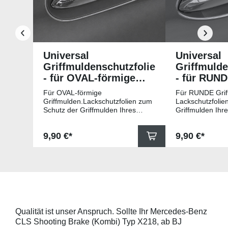
Universal
Universal
Griffmuldenschutzfolie
Griffmulde
- für OVAL-förmige
- für RUN
Griffmulden
Griffmuld
Für OVAL-förmige
Für RUNDE Grif
Griffmulden.Lackschutzfolien zum
Lackschutzfolie
Schutz der Griffmulden Ihres
Griffmulden Ihr
Fahrzeuges.Universell passende
Universell pass
Schutzfolie gegen Kratzer in den
gegen Kratzer i
Regulärer Preis:
Regulärer Pr
9,90 €*
9,90 €*
Griffmulden. Die Pads sind 78mm
Die Pads sind 
x 67mm (B x H) und für viele
für viele gängig
gängige Griffmulden, wie
beispielsweise f
beispielsweise für Modelle von
Skoda, Audi, Vo
Skoda, Audi, Volkswagen und Seat
universell pass
universell passend. Hinweis zur
geeigneten Fahr
Montage: Den Griffmuldenbereich
Griffmulde sollt
und die Folie mit
sein und minde
Montageflüssigkeit (siehe
15mm größer sei
Qualität ist unser Anspruch. Sollte Ihr Mercedes-Benz
beigelegter Anleitung) benetzen,
Schutzpads (85
CLS Shooting Brake (Kombi) Typ X218, ab BJ
diese danach auflegen und mittig
sollten die Abm