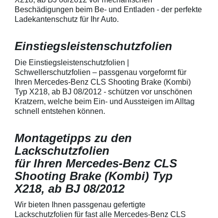
Kratzer und Abrieb am
mechanische Ei
Beschädigungen beim Be- und Entladen - der perfekte
Fahrzeuglack
entwickeltStärke
Ladekantenschutz für Ihr Auto.
150 µmSchützt d
Lack in der Gri
unschönen Krat
Einstiegsleistenschutzfolien
Fingenägel oder
GriffmuldenSpezi
Die Einstiegsleistenschutzfolien |
bestmöglichem 
Schwellerschutzfolien – passgenau vorgeformt für
Kratzer und Abr
Ihren Mercedes-Benz CLS Shooting Brake (Kombi)
Fahrzeuglack
Typ X218, ab BJ 08/2012 - schützen vor unschönen
Kratzern, welche beim Ein- und Aussteigen im Alltag
schnell entstehen können.
Montagetipps zu den
Lackschutzfolien
für Ihren Mercedes-Benz CLS
Shooting Brake (Kombi) Typ
X218, ab BJ 08/2012
Wir bieten Ihnen passgenau gefertigte
Lackschutzfolien für fast alle Mercedes-Benz CLS