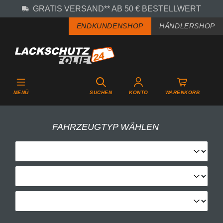
GRATIS VERSAND** AB 50 € BESTELLWERT
Zum Hauptinhalt springen
ENDKUNDENSHOP
HÄNDLERSHOP
MENÜ
SUCHEN
KONTO
WARENKORB
FAHRZEUGTYP WÄHLEN