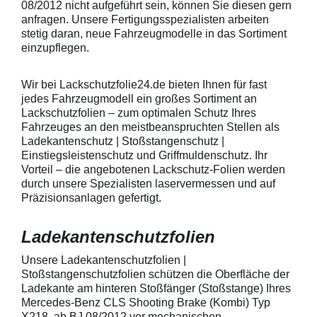
anstreichen - anschließend die
Griffmulden von
08/2012 nicht aufgeführt sein, können Sie diesen gern
Lackschutzfolie mittels Fön
Aussenrändern
anfragen. Unsere Fertigungsspezialisten arbeiten
erwärmen und von der Mitte
mindestens 10,
stetig daran, neue Fahrzeugmodelle in das Sortiment
heraus in alle Richtungen
betragen.Hinwei
einzupflegen.
ausstreichen. Bei Fragen
Den Griffmulden
kontaktieren Sie uns bitte
Folie mit Montag
telefonisch. Lieferumfang
beigelegter Anle
Wir bei Lackschutzfolie24.de bieten Ihnen für fast
transparente Lackschutzfolie 5
diese danach au
jedes Fahrzeugmodell ein großes Sortiment an
Stück Lackschutzpads für 5
anstreichen - a
Lackschutzfolien – zum optimalen Schutz Ihres
Griffmulden / Griffschalen
Lackschutzfolie 
Merkmale Spezielle Vinylfolie mit
erwärmen und v
Fahrzeuges an den meistbeanspruchten Stellen als
bestmöglichem Schutz gegen
heraus in alle 
Ladekantenschutz | Stoßstangenschutz |
Kratzer und Abrieb Bestens
ausstreichen. B
Einstiegsleistenschutz und Griffmuldenschutz. Ihr
geeignet zum Schutz von
kontaktieren Sie
Vorteil – die angebotenen Lackschutz-Folien werden
Fahrzeugkarosserien gegen
telefonisch. Lie
durch unsere Spezialisten laservermessen und auf
mechanische Einwirkung am
transparente La
AutolackSpeziell zur Verwendung
Stück Lackschut
Präzisionsanlagen gefertigt.
zum Schutz von
Griffmulden / Gr
Fahrzeugkarosserien und
Merkmale Spezielle Vinylfolie mit
Ladekantenschutzfolien
mechanische Einwirkung
bestmöglichem 
entwickeltStärke der Folie beträgt
Kratzer und Abr
150 µmSchützt den wertvollen
geeignet zum S
Unsere Ladekantenschutzfolien |
Lack in der GriffmuldenKeine
Fahrzeugkaross
Stoßstangenschutzfolien schützen die Oberfläche der
unschönen Kratzer durch
mechanische Ei
Ladekante am hinteren Stoßfänger (Stoßstange) Ihres
Fingenägel oder Ringe in den
AutolackSpeziel
Mercedes-Benz CLS Shooting Brake (Kombi) Typ
GriffmuldenSpezielle Vinylfolie mit
zum Schutz von
X218, ab BJ 08/2012 vor mechanischen
bestmöglichem Schutz gegen
Fahrzeugkaross