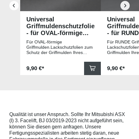
Universal
Universal
Griffmuldenschutzfolie
Griffmulde
- für OVAL-förmige
- für RUN
Griffmulden
Griffmuld
Für OVAL-förmige
Für RUNDE Grif
Griffmulden.Lackschutzfolien zum
Lackschutzfolie
Schutz der Griffmulden Ihres
Griffmulden Ihr
Fahrzeuges.Universell passende
Universell pass
Schutzfolie gegen Kratzer in den
gegen Kratzer i
Regulärer Preis:
Regulärer Pr
9,90 €*
9,90 €*
Griffmulden. Die Pads sind 78mm
Die Pads sind 
x 67mm (B x H) und für viele
für viele gängig
gängige Griffmulden, wie
beispielsweise f
beispielsweise für Modelle von
Skoda, Audi, Vo
Skoda, Audi, Volkswagen und Seat
universell pass
universell passend. Hinweis zur
geeigneten Fahr
Montage: Den Griffmuldenbereich
Griffmulde sollt
und die Folie mit
sein und minde
Montageflüssigkeit (siehe
15mm größer sei
Qualität ist unser Anspruch. Sollte Ihr Mitsubishi ASX
beigelegter Anleitung) benetzen,
Schutzpads (85
(I) 3. Facelift, BJ 03/2019-2023 nicht aufgeführt sein,
diese danach auflegen und mittig
sollten die Abm
anstreichen - anschließend die
Griffmulden von
können Sie diesen gern anfragen. Unsere
Lackschutzfolie mittels Fön
Aussenrändern
Fertigungsspezialisten arbeiten stetig daran, neue
erwärmen und von der Mitte
mindestens 10,