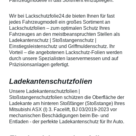
Fahrzeugmodelle in das Sortiment einzupflegen.
heraus in alle Richtungen
betragen.Hinwei
ausstreichen. Bei Fragen
Den Griffmulden
kontaktieren Sie uns bitte
Folie mit Montag
Wir bei Lackschutzfolie24.de bieten Ihnen für fast
telefonisch. Lieferumfang
beigelegter Anle
jedes Fahrzeugmodell ein großes Sortiment an
transparente Lackschutzfolie 5
diese danach au
Lackschutzfolien – zum optimalen Schutz Ihres
Stück Lackschutzpads für 5
anstreichen - a
Fahrzeuges an den meistbeanspruchten Stellen als
Griffmulden / Griffschalen
Lackschutzfolie 
Merkmale Spezielle Vinylfolie mit
erwärmen und v
Ladekantenschutz | Stoßstangenschutz |
bestmöglichem Schutz gegen
heraus in alle 
Einstiegsleistenschutz und Griffmuldenschutz. Ihr
Kratzer und Abrieb Bestens
ausstreichen. B
Vorteil – die angebotenen Lackschutz-Folien werden
geeignet zum Schutz von
kontaktieren Sie
durch unsere Spezialisten laservermessen und auf
Fahrzeugkarosserien gegen
telefonisch. Lie
Präzisionsanlagen gefertigt.
mechanische Einwirkung am
transparente La
AutolackSpeziell zur Verwendung
Stück Lackschut
zum Schutz von
Griffmulden / Gr
Ladekantenschutzfolien
Fahrzeugkarosserien und
Merkmale Spezielle Vinylfolie mit
mechanische Einwirkung
bestmöglichem 
entwickeltStärke der Folie beträgt
Kratzer und Abr
Unsere Ladekantenschutzfolien |
150 µmSchützt den wertvollen
geeignet zum S
Stoßstangenschutzfolien schützen die Oberfläche der
Lack in der GriffmuldenKeine
Fahrzeugkaross
Ladekante am hinteren Stoßfänger (Stoßstange) Ihres
unschönen Kratzer durch
mechanische Ei
Mitsubishi ASX (I) 3. Facelift, BJ 03/2019-2023 vor
Fingenägel oder Ringe in den
AutolackSpeziel
mechanischen Beschädigungen beim Be- und
GriffmuldenSpezielle Vinylfolie mit
zum Schutz von
Entladen - der perfekte Ladekantenschutz für Ihr Auto.
bestmöglichem Schutz gegen
Fahrzeugkaross
Kratzer und Abrieb am
mechanische Ei
Fahrzeuglack
entwickeltStärke