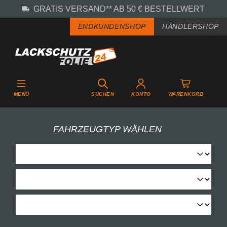
GRATIS VERSAND** AB 50 € BESTELLWERT
Zum Hauptinhalt springen
ENDKUNDENSHOP
HÄNDLERSHOP
MENÜ
SUCHEN
KONTO
WARENKORB
FAHRZEUGTYP WÄHLEN