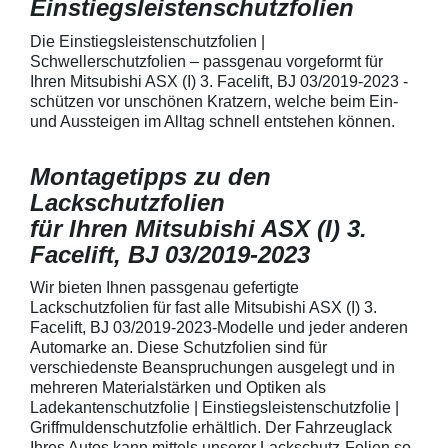
Einstiegsleistenschutzfolien
150 µmSchützt d
Lack in der Gri
unschönen Krat
Die Einstiegsleistenschutzfolien |
Fingenägel oder
Schwellerschutzfolien – passgenau vorgeformt für
GriffmuldenSpezi
Ihren Mitsubishi ASX (I) 3. Facelift, BJ 03/2019-2023 -
bestmöglichem 
schützen vor unschönen Kratzern, welche beim Ein-
Kratzer und Abr
und Aussteigen im Alltag schnell entstehen können.
Fahrzeuglack
Montagetipps zu den
Lackschutzfolien
für Ihren Mitsubishi ASX (I) 3.
Facelift, BJ 03/2019-2023
Wir bieten Ihnen passgenau gefertigte
Lackschutzfolien für fast alle Mitsubishi ASX (I) 3.
Facelift, BJ 03/2019-2023-Modelle und jeder anderen
Automarke an. Diese Schutzfolien sind für
verschiedenste Beanspruchungen ausgelegt und in
mehreren Materialstärken und Optiken als
Ladekantenschutzfolie | Einstiegsleistenschutzfolie |
Griffmuldenschutzfolie erhältlich. Der Fahrzeuglack
Ihres Autos kann mittels unserer Lackschutz-Folien so