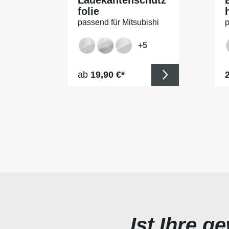
folie
passend für Mitsubishi
p
Outlander (III) PHEV,
O
Typ CWo, Facelift, ab BJ
T
+
5
2015
Regulärer Preis:
R
ab
19,90 €*
2
Ist Ihre g