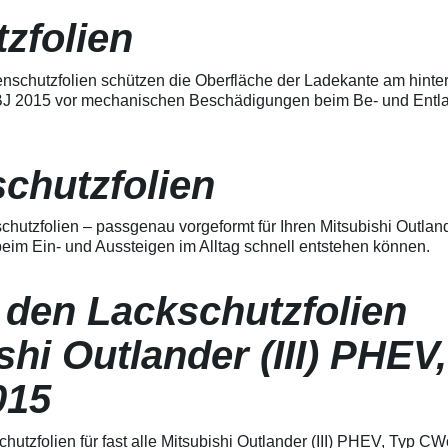
mechanischen
erwärmen und von der Mitte
Schäden bietet Ideal
heraus in alle Richtungen
zfolien
für starke
ausstreichen. Bei Fragen
Beanspruchung
kontaktieren Sie uns bitte
Exzellente
telefonisch. Lieferumfang
nschutzfolien schützen die Oberfläche der Ladekante am hinter
Außenhaltbarkeit,
transparente Lackschutzfolie 5
b BJ 2015 vor mechanischen Beschädigungen beim Be- und Entlad
salzwasserbeständig,
Stück Lackschutzpads für 5
waschanlagenfest
Griffmulden / Griffschalen
Hoch-Transparente
Merkmale Spezielle Vinylfolie mit
spezielle Vinylfolie mit
bestmöglichem Schutz gegen
schutzfolien
bestmöglichem Schutz
Kratzer und Abrieb Bestens
gegen Kratzer, Stöße
geeignet zum Schutz von
und Abrieb an
Fahrzeugkarosserien gegen
Fahrzeuglacken
schutzfolien – passgenau vorgeformt für Ihren Mitsubishi Outlan
mechanische Einwirkung am
Speziell zur
AutolackSpeziell zur Verwendung
eim Ein- und Aussteigen im Alltag schnell entstehen können.
Verwendung zum
zum Schutz von
Schutz von
Fahrzeugkarosserien und
Fahrzeugkarosserien
mechanische Einwirkung
 den Lackschutzfolien
entwickelt Stärke der
entwickeltStärke der Folie beträgt
Folie beträgt 150 µm
150 µmSchützt den wertvollen
ishi Outlander (III) PHE
Schützt den wertvollen
Lack in der GriffmuldenKeine
Lack an den Türkanten
unschönen Kratzer durch
gegen ungewolltes
Fingenägel oder Ringe in den
015
Anschlagen Schutz vor
GriffmuldenSpezielle Vinylfolie mit
unschönen
bestmöglichem Schutz gegen
Lackschäden /
Kratzer und Abrieb am
hutzfolien für fast alle Mitsubishi Outlander (III) PHEV, Typ CW
Lackkratzern, kein