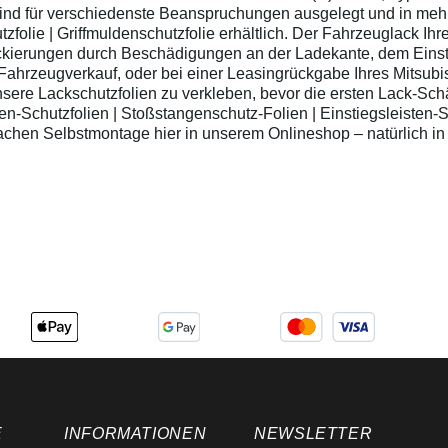
Fahrzeuglack
ind für verschiedenste Beanspruchungen ausgelegt und in mehr
teures Nachlackieren
Einfache Montage -
tzfolie | Griffmuldenschutzfolie erhältlich. Der Fahrzeuglack Ih
Lieferung mit
ckierungen durch Beschädigungen an der Ladekante, dem Einsti
Montageanleitung
 Fahrzeugverkauf, oder bei einer Leasingrückgabe Ihres Mitsubis
Montagehinweis: Die
sere Lackschutzfolien zu verkleben, bevor die ersten Lack-Sc
Türkantenschutzfolie
Schutzfolien | Stoßstangenschutz-Folien | Einstiegsleisten-Sc
kann man sehr gut im
nfachen Selbstmontage hier in unserem Onlineshop – natürlich i
trockenen Zustand,
oder auch im
Nassklebeverfahren
montieren: zu
beklebende Türkante
außen und innen
gründlich reinigen
Folienstreifen ca. 1cm
vom Trägerpapier
lösen und an der
Türkante bündig (oben)
mit ca. 5mm Überstand
zur Seite hin ansetzen
(Finger leicht
befeuchten, bei
Nassklebeverfahren
auch die Folie
befeuchten) den
E
INFORMATIONEN
NEWSLETTER
Folienstreifen