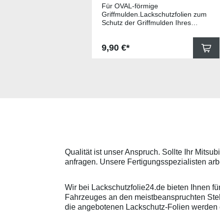
Griffmulden
Für OVAL-förmige
Griffmulden.Lackschutzfolien zum
Schutz der Griffmulden Ihres
Fahrzeuges.Universell passende
Schutzfolie gegen Kratzer in den
Regulärer Preis:
9,90 €*
Griffmulden. Die Pads sind 78mm
x 67mm (B x H) und für viele
gängige Griffmulden, wie
beispielsweise für Modelle von
Skoda, Audi, Volkswagen und Seat
universell passend. Hinweis zur
Montage: Den Griffmuldenbereich
und die Folie mit
Montageflüssigkeit (siehe
beigelegter Anleitung) benetzen,
diese danach auflegen und mittig
anstreichen - anschließend die
Lackschutzfolie mittels Fön
Qualität ist unser Anspruch. Sollte Ihr Mitsu
erwärmen und von der Mitte
anfragen. Unsere Fertigungsspezialisten arb
heraus in alle Richtungen
ausstreichen. Bei Fragen
kontaktieren Sie uns bitte
Wir bei Lackschutzfolie24.de bieten Ihnen f
telefonisch. Lieferumfang
Fahrzeuges an den meistbeanspruchten Stelle
transparente Lackschutzfolie 5
Stück Lackschutzpads für 5
die angebotenen Lackschutz-Folien werden d
Griffmulden / Griffschalen