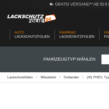
GRATIS VERSAND** AB 50 
m Hauptinhalt springen
Zur Suche springen
Zur Hauptnavigation springen
AUTO
FAHRRAD
UN
LACKSCHUTZFOLIEN
LACKSCHUTZFOLIEN
FO
FAHRZEUGTYP WÄHLEN
Lackschutzfolien
Mitsubishi
Outlander
(III) PHEV, T