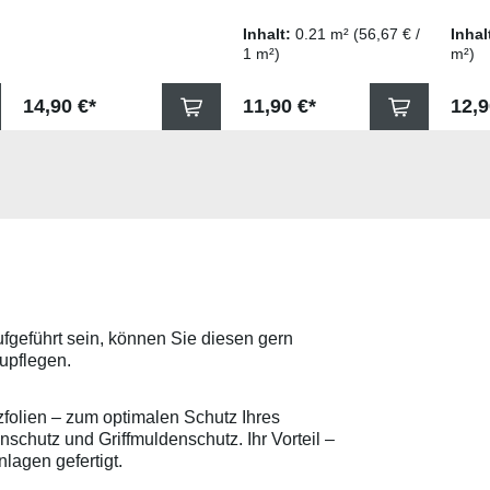
Handling! Sie lieben es,
21cm (+ - 0,5cm),
Breit
Ihr Fahrrad überallhin
Laufmeter bis zu 50m
0,5cm
Inhalt:
0.21 m²
(56,67 € /
Inhal
mitzunehmen? Dann
am Stück erhältlich.
zu 2
1 m²)
m²)
wissen Sie, wie wichtig
Bitte wählen Sie die
erhält
der richtige Schutz ist!
gewünschte Meterzahl
Sie d
Mit unserer hochwertigen
Regulärer Preis:
Regulärer Preis:
Regu
14,90 €*
bevor Sie den Artikel in
11,90 €*
Meter
12,9
Lackschutzfolie für
den Warenkorb legen.
den A
Fahrradträger wird der
150 µm starke, speziell
Warenk
Lack Ihres Fahrzeugs bei
zum Schutz von
µm st
korrekter Anbringung
Fahrzeugkarosserien
Lacks
bestens geschützt -
entwickelte Vinylfolie
in Sc
selbst bei intensiver
Laufmeter
Matt 
Nutzung. Wählen Sie Ihr
zusammenhängend bis
zusa
Folien-Set, bringen Sie
zu 30m wählbar Sehr
zu 20
es kinderleicht an und
robuste,
für st
genießen Sie sorgenfreie
witterungsbeständige
Bean
Fahrten ohne Kratzer
Folie die einen
durch
oder Lackschäden.
maximalen Schutz
etc. 
aufgeführt sein, können Sie diesen gern
Schützen Sie JETZT Ihr
gegen Kratzer und
witte
Fahrzeug effektiv vor
upflegen.
Schutz vor
Folie
Kratzern + Abrieb durch
mechanischen
maxi
den Fahrradträger - die
Schäden bietet. Ideal
gegen
universelle
zfolien – zum optimalen Schutz Ihres
für starke
Schut
Lackschutzfolie für
schutz und Griffmuldenschutz. Ihr Vorteil –
Beanspruchung bspw.
mech
Fahrradträger von
durch Hundekrallen
Schäd
lagen gefertigt.
Lackschutzfolie24
Exzellente
Exzel
macht's möglich!