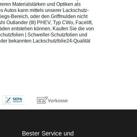
transparenten,
eren Materialstärken und Optiken als
Nachlackieren, keine
Einfa
glänzenden Schutzfolien
unschönen Kratzer,
Liefe
res Autos kann mittels unserer Lackschutz-
in verschiedenen
kein Wertverlust etc.
Monta
egs-Bereich, oder den Griffmulden nicht
Formen und Größen
Einfache Montage -
hi Outlander (III) PHEV, Typ CWo, Facelift,
Detaillierte Abmessungen
Lieferung mit
häden entstehen können. Kaufen Sie die von
finden Sie in der
Montageanleitung
beigefügten Skizze
hutzfolien | Schweller-Schutzfolien und
Merkmale: Robuste
n der bekannten Lackschutzfolie24-Qualität
Vinylfolie für idealen
Schutz vor Kratzern,
Stößen und Abnutzung
Entwickelt, um den Lack
Ihres Fahrrads
zuverlässig vor
natürlichen und
mechanischen
Einwirkungen zu
bewahren Folienstärke
beträgt 150 µm Schützt
effektiv im abgedeckten
Bereich
Montagehinweise: Die
Folienpads werden
mittels
Nassklebverfahren
Bester Service und
angebracht (siehe dazu