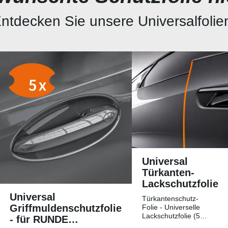
ntdecken Sie unsere Universalfolie
Universal
Türkanten-
Lackschutzfolie
Universal
Türkantenschutz-
Griffmuldenschutzfolie
Folie - Universelle
Lackschutzfolie (5
- für RUNDE
Streifen)Universelle