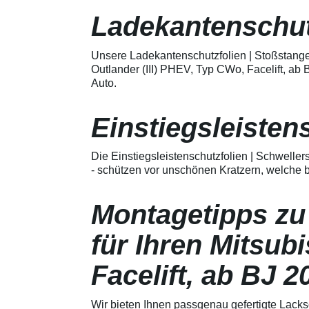
Merkmale Spezielle Vinylfolie mit
bestmöglichem Schutz gegen
Ladekantenschut
Kratzer und Abrieb Bestens
geeignet zum Schutz von
Fahrzeugkarosserien gegen
Unsere Ladekantenschutzfolien | Stoßstange
mechanische Einwirkung am
Outlander (III) PHEV, Typ CWo, Facelift, a
AutolackSpeziell zur Verwendung
Auto.
zum Schutz von
Fahrzeugkarosserien und
mechanische Einwirkung
Einstiegsleisten
entwickeltStärke der Folie beträgt
150 µmSchützt den wertvollen
Lack in der GriffmuldenKeine
Die Einstiegsleistenschutzfolien | Schweller
unschönen Kratzer durch
Fingenägel oder Ringe in den
- schützen vor unschönen Kratzern, welche b
GriffmuldenSpezielle Vinylfolie mit
bestmöglichem Schutz gegen
Kratzer und Abrieb am
Montagetipps zu
Fahrzeuglack
für Ihren Mitsub
Facelift, ab BJ 2
Wir bieten Ihnen passgenau gefertigte Lacksc