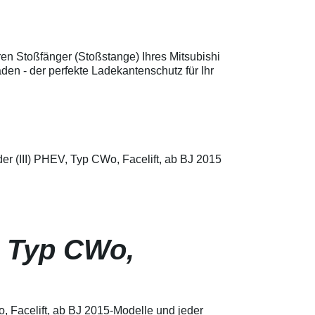
Außenhaltbarkeit - UV
Außen
Fahrradträger
beständig, d.h. keine
bestä
Lackschutz: Profi-
Verfärbung,
Verfä
Qualität, die überzeugt!
Salzwasserbeständig,
Salzw
Unsere schützende
Waschanlagenfest,
Wasch
en Stoßfänger (Stoßstange) Ihres Mitsubishi
Vinylfolie ist speziell für
Beständig gegen
Bestä
en - der perfekte Ladekantenschutz für Ihr
Fahrzeug- und
Diesel, Benzin und
Diese
Fahrradlacke entwickelt,
Frostschutzmittel
Frost
um Abrieb und
transparente spezielle
spezi
Kratzspuren nachhaltig
Vinylfolie mit
matts
vorzubeugen. Besonders
bestmöglichem Schutz
strukt
anpassbar und mit
gegen Kratzer, Stöße
mit b
starker Haftkraft schützt
und Abrieb speziell zur
Schut
die Lackschutzfolie selbst
Verwendung zum
Stöße
der (III) PHEV, Typ CWo, Facelift, ab BJ 2015
unter extremen
Schutz von
spezie
Bedingungen, ob beim
Fahrzeugkarosserien
Verw
Offroad-Abenteuer oder
entwickelt (zum Schutz
Schut
im Großstadtverkehr.
des Lacks vor
Fahrz
Vielseitig einsetzbar als
Steinschlägen und
entwi
Universal-Lackschutzfolie
anderen mechanischen
des L
für verschiedene Modelle
V, Typ CWo,
Einwirkungen) Stärke
Stein
wie passend für den VW
der Folie beträgt 150
ande
T5, Audi Q5 und viele
µm Schützt den
Einwi
weitere, bleibt Ihr Lack
wertvollen Lack an den
teure
glänzend und
Ein-, und
keine
unversehrt.
Ausstiegsbereichen
Kratz
Lieferumfang: Set aus 9
o, Facelift, ab BJ 2015-Modelle und jeder
Kein teures
Wertv