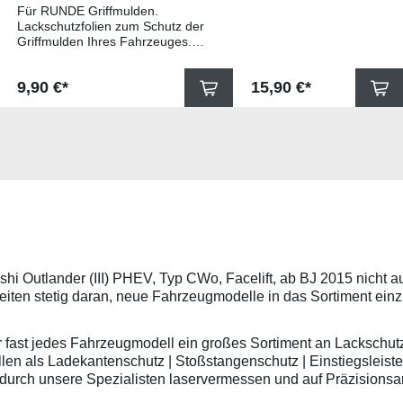
Griffmulden
Lackschutzfolie zum
Für RUNDE Griffmulden.
Schutz Ihres
Lackschutzfolien zum Schutz der
Fahrzeuglackes im
Griffmulden Ihres Fahrzeuges.
Bereich der äußeren
Universell passende Schutzfolie
Türkanten - schützt
gegen Kratzer in den Griffmulden.
Regulärer Preis:
Regulärer Preis:
9,90 €*
den Fahrzeuglack
15,90 €*
Die Pads sind 85x55mm groß und
gegen Beschädigungen
für viele gängige Griffmulden wie
beim Öffnen der
beispielsweise für Modelle von
Fahrzeugtür. Lässt sich
Skoda, Audi, Volkswagen und Seat
leicht auf den Radien
universell passend. Hinweis zu
der Fahrzeugtür
geeigneten Fahrzeugtypen:Ihr
verkleben.Lieferumfang
Griffmulde sollte oval oder rund
5 transparente
sein und mindestens umlaufend
Folienstreifen zum
15mm größer sein als die
beliebigen einkürzen
Schutzpads (85x55mm). Somit
auf das gewünschte
sollten die Abmessungen Ihrer
Maß (Höhe) Größe:
Griffmulden von den
10mm x 1000mm (4
Aussenrändern her gemessen
bishi Outlander (III) PHEV, Typ CWo, Facelift, ab BJ 2015 nicht 
Stück + 1x Ersatz)
mindestens 10,5 x 7,0cm
eiten stetig daran, neue Fahrzeugmodelle in das Sortiment einz
Merkmale: Sehr
betragen.Hinweis zur Montage:
robuste,
Den Griffmuldenbereich und die
witterungsbeständige
Folie mit Montageflüssigkeit (siehe
ür fast jedes Fahrzeugmodell ein großes Sortiment an Lackschut
Folie die einen
beigelegter Anleitung) benetzen,
n als Ladekantenschutz | Stoßstangenschutz | Einstiegsleisten
maximalen Schutz
diese danach auflegen und mittig
gegen Kratzer und
anstreichen - anschließend die
urch unsere Spezialisten laservermessen und auf Präzisionsan
Schutz vor
Lackschutzfolie mittels Fön