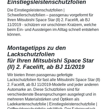
Einstiegsleistenschutzfolien
150 µmSchützt d
Lack in der Gri
unschönen Krat
Die Einstiegsleistenschutzfolien |
Fingenägel oder
Schwellerschutzfolien – passgenau vorgeformt für
GriffmuldenSpezi
Ihren Mitsubishi Space Star (II) 2. Facelift, ab BJ
bestmöglichem 
11/2019 - schützen vor unschönen Kratzern, welche
Kratzer und Abr
beim Ein- und Aussteigen im Alltag schnell entstehen
Fahrzeuglack
können.
Montagetipps zu den
Lackschutzfolien
für Ihren Mitsubishi Space Star
(II) 2. Facelift, ab BJ 11/2019
Wir bieten Ihnen passgenau gefertigte
Lackschutzfolien für fast alle Mitsubishi Space Star (II)
2. Facelift, ab BJ 11/2019-Modelle und jeder anderen
Automarke an. Diese Schutzfolien sind für
verschiedenste Beanspruchungen ausgelegt und in
mehreren Materialstärken und Optiken als
Ladekantenschutzfolie | Einstiegsleistenschutzfolie |
Griffmuldenschutzfolie erhältlich. Der Fahrzeuglack