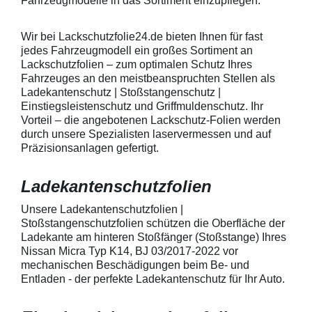
Fahrzeugmodelle in das Sortiment einzupflegen.
heraus in alle Richtungen
betragen.Hinwei
ausstreichen. Bei Fragen
Den Griffmulden
kontaktieren Sie uns bitte
Folie mit Montag
Wir bei Lackschutzfolie24.de bieten Ihnen für fast
telefonisch. Lieferumfang
beigelegter Anle
jedes Fahrzeugmodell ein großes Sortiment an
transparente Lackschutzfolie 5
diese danach au
Lackschutzfolien – zum optimalen Schutz Ihres
Stück Lackschutzpads für 5
anstreichen - a
Fahrzeuges an den meistbeanspruchten Stellen als
Griffmulden / Griffschalen
Lackschutzfolie 
Merkmale Spezielle Vinylfolie mit
erwärmen und v
Ladekantenschutz | Stoßstangenschutz |
bestmöglichem Schutz gegen
heraus in alle 
Einstiegsleistenschutz und Griffmuldenschutz. Ihr
Kratzer und Abrieb Bestens
ausstreichen. B
Vorteil – die angebotenen Lackschutz-Folien werden
geeignet zum Schutz von
kontaktieren Sie
durch unsere Spezialisten laservermessen und auf
Fahrzeugkarosserien gegen
telefonisch. Lie
Präzisionsanlagen gefertigt.
mechanische Einwirkung am
transparente La
AutolackSpeziell zur Verwendung
Stück Lackschut
zum Schutz von
Griffmulden / Gr
Ladekantenschutzfolien
Fahrzeugkarosserien und
Merkmale Spezielle Vinylfolie mit
mechanische Einwirkung
bestmöglichem 
entwickeltStärke der Folie beträgt
Kratzer und Abr
Unsere Ladekantenschutzfolien |
150 µmSchützt den wertvollen
geeignet zum S
Stoßstangenschutzfolien schützen die Oberfläche der
Lack in der GriffmuldenKeine
Fahrzeugkaross
Ladekante am hinteren Stoßfänger (Stoßstange) Ihres
unschönen Kratzer durch
mechanische Ei
Nissan Micra Typ K14, BJ 03/2017-2022 vor
Fingenägel oder Ringe in den
AutolackSpeziel
mechanischen Beschädigungen beim Be- und
GriffmuldenSpezielle Vinylfolie mit
zum Schutz von
Entladen - der perfekte Ladekantenschutz für Ihr Auto.
bestmöglichem Schutz gegen
Fahrzeugkaross
Kratzer und Abrieb am
mechanische Ei
Fahrzeuglack
entwickeltStärke