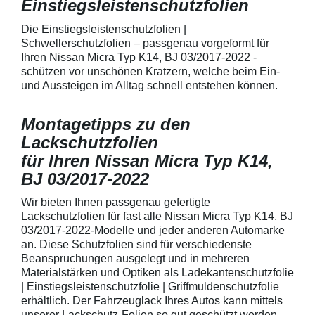
Einstiegsleistenschutzfolien
150 µmSchützt d
Lack in der Gri
unschönen Krat
Die Einstiegsleistenschutzfolien |
Fingenägel oder
Schwellerschutzfolien – passgenau vorgeformt für
GriffmuldenSpezi
Ihren Nissan Micra Typ K14, BJ 03/2017-2022 -
bestmöglichem 
schützen vor unschönen Kratzern, welche beim Ein-
Kratzer und Abr
und Aussteigen im Alltag schnell entstehen können.
Fahrzeuglack
Montagetipps zu den
Lackschutzfolien
für Ihren Nissan Micra Typ K14,
BJ 03/2017-2022
Wir bieten Ihnen passgenau gefertigte
Lackschutzfolien für fast alle Nissan Micra Typ K14, BJ
03/2017-2022-Modelle und jeder anderen Automarke
an. Diese Schutzfolien sind für verschiedenste
Beanspruchungen ausgelegt und in mehreren
Materialstärken und Optiken als Ladekantenschutzfolie
| Einstiegsleistenschutzfolie | Griffmuldenschutzfolie
erhältlich. Der Fahrzeuglack Ihres Autos kann mittels
unserer Lackschutz-Folien so gut geschützt werden,