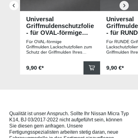
Universal
Universal
Griffmuldenschutzfolie
Griffmulde
- für OVAL-förmige
- für RUN
Griffmulden
Griffmuld
Für OVAL-förmige
Für RUNDE Grif
Griffmulden.Lackschutzfolien zum
Lackschutzfolie
Schutz der Griffmulden Ihres
Griffmulden Ihr
Fahrzeuges.Universell passende
Universell pass
Schutzfolie gegen Kratzer in den
gegen Kratzer i
Regulärer Preis:
Regulärer Pr
9,90 €*
9,90 €*
Griffmulden. Die Pads sind 78mm
Die Pads sind 
x 67mm (B x H) und für viele
für viele gängig
gängige Griffmulden, wie
beispielsweise f
beispielsweise für Modelle von
Skoda, Audi, Vo
Skoda, Audi, Volkswagen und Seat
universell pass
universell passend. Hinweis zur
geeigneten Fahr
Montage: Den Griffmuldenbereich
Griffmulde sollt
und die Folie mit
sein und minde
Montageflüssigkeit (siehe
15mm größer sei
Qualität ist unser Anspruch. Sollte Ihr Nissan Micra Typ
beigelegter Anleitung) benetzen,
Schutzpads (85
K14, BJ 03/2017-2022 nicht aufgeführt sein, können
diese danach auflegen und mittig
sollten die Abm
anstreichen - anschließend die
Griffmulden von
Sie diesen gern anfragen. Unsere
Lackschutzfolie mittels Fön
Aussenrändern
Fertigungsspezialisten arbeiten stetig daran, neue
erwärmen und von der Mitte
mindestens 10,