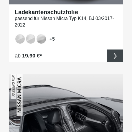
Ladekantenschutzfolie
passend für Nissan Micra Typ K14, BJ 03/2017-
2022
+
5
Regulärer Preis:
ab
19,90 €*