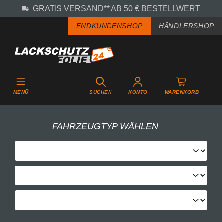
GRATIS VERSAND** AB 50 € BESTELLWERT
Zum Hauptinhalt springen
ENDKUNDENSHOP
HÄNDLERSHOP
MENÜ
SUCHEN
KONTO
WARENKORB
FAHRZEUGTYP WÄHLEN