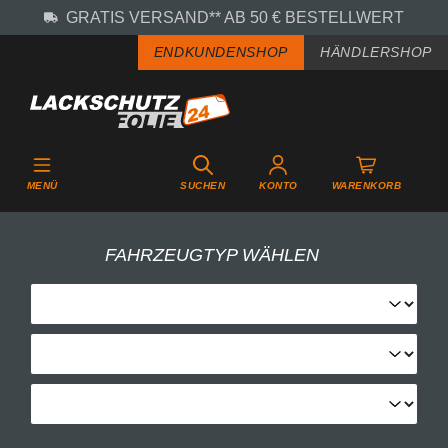
GRATIS VERSAND** AB 50 € BESTELLWERT
Zum Hauptinhalt springen
ENDKUNDENSHOP
HÄNDLERSHOP
MENÜ
SUCHEN
KONTO
WARENKORB
FAHRZEUGTYP WÄHLEN