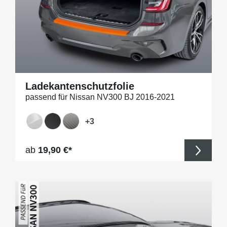
Ladekantenschutzfolie
passend für Nissan NV300 BJ 2016-2021
+
3
Regulärer Preis:
ab
19,90 €*