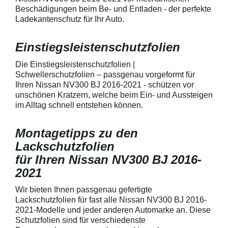
Fingenägel oder Ringe in den
AutolackSpeziel
Beschädigungen beim Be- und Entladen - der perfekte
GriffmuldenSpezielle Vinylfolie mit
zum Schutz von
Ladekantenschutz für Ihr Auto.
bestmöglichem Schutz gegen
Fahrzeugkaross
Kratzer und Abrieb am
mechanische Ei
Fahrzeuglack
entwickeltStärke
Einstiegsleistenschutzfolien
150 µmSchützt d
Lack in der Gri
unschönen Krat
Die Einstiegsleistenschutzfolien |
Fingenägel oder
Schwellerschutzfolien – passgenau vorgeformt für
GriffmuldenSpezi
Ihren Nissan NV300 BJ 2016-2021 - schützen vor
bestmöglichem 
unschönen Kratzern, welche beim Ein- und Aussteigen
Kratzer und Abr
im Alltag schnell entstehen können.
Fahrzeuglack
Montagetipps zu den
Lackschutzfolien
für Ihren Nissan NV300 BJ 2016-
2021
Wir bieten Ihnen passgenau gefertigte
Lackschutzfolien für fast alle Nissan NV300 BJ 2016-
2021-Modelle und jeder anderen Automarke an. Diese
Schutzfolien sind für verschiedenste