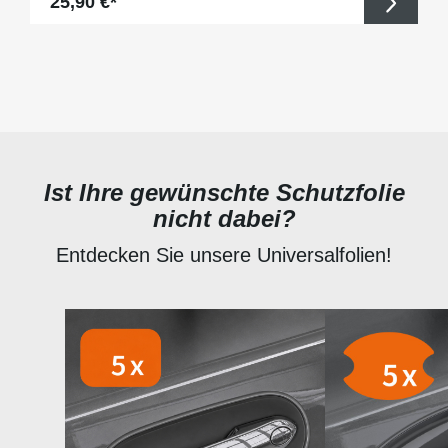
Regulärer Preis:
25,90 €*
Ist Ihre gewünschte Schutzfolie
nicht dabei?
Entdecken Sie unsere Universalfolien!
Produktgalerie überspringen