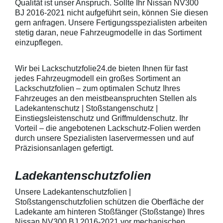
Qualität ist unser Anspruch. Sollte Ihr Nissan NV300
beigelegter Anleitung) benetzen,
Schutzpads (85
BJ 2016-2021 nicht aufgeführt sein, können Sie diesen
diese danach auflegen und mittig
sollten die Abm
anstreichen - anschließend die
Griffmulden von
gern anfragen. Unsere Fertigungsspezialisten arbeiten
Lackschutzfolie mittels Fön
Aussenrändern
stetig daran, neue Fahrzeugmodelle in das Sortiment
erwärmen und von der Mitte
mindestens 10,
einzupflegen.
heraus in alle Richtungen
betragen.Hinwei
ausstreichen. Bei Fragen
Den Griffmulden
kontaktieren Sie uns bitte
Folie mit Montag
Wir bei Lackschutzfolie24.de bieten Ihnen für fast
telefonisch. Lieferumfang
beigelegter Anle
jedes Fahrzeugmodell ein großes Sortiment an
transparente Lackschutzfolie 5
diese danach au
Lackschutzfolien – zum optimalen Schutz Ihres
Stück Lackschutzpads für 5
anstreichen - a
Fahrzeuges an den meistbeanspruchten Stellen als
Griffmulden / Griffschalen
Lackschutzfolie 
Merkmale Spezielle Vinylfolie mit
erwärmen und v
Ladekantenschutz | Stoßstangenschutz |
bestmöglichem Schutz gegen
heraus in alle 
Einstiegsleistenschutz und Griffmuldenschutz. Ihr
Kratzer und Abrieb Bestens
ausstreichen. B
Vorteil – die angebotenen Lackschutz-Folien werden
geeignet zum Schutz von
kontaktieren Sie
durch unsere Spezialisten laservermessen und auf
Fahrzeugkarosserien gegen
telefonisch. Lie
Präzisionsanlagen gefertigt.
mechanische Einwirkung am
transparente La
AutolackSpeziell zur Verwendung
Stück Lackschut
zum Schutz von
Griffmulden / Gr
Ladekantenschutzfolien
Fahrzeugkarosserien und
Merkmale Spezielle Vinylfolie mit
mechanische Einwirkung
bestmöglichem 
entwickeltStärke der Folie beträgt
Kratzer und Abr
Unsere Ladekantenschutzfolien |
150 µmSchützt den wertvollen
geeignet zum S
Stoßstangenschutzfolien schützen die Oberfläche der
Lack in der GriffmuldenKeine
Fahrzeugkaross
Ladekante am hinteren Stoßfänger (Stoßstange) Ihres
unschönen Kratzer durch
mechanische Ei
Nissan NV300 BJ 2016-2021 vor mechanischen