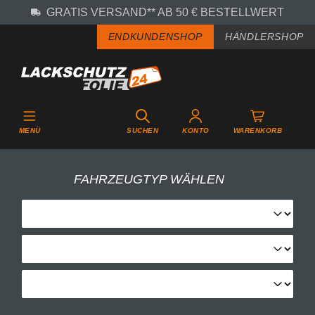
GRATIS VERSAND** AB 50 € BESTELLWERT
Zum Hauptinhalt springen
ENDKUNDENSHOP
HÄNDLERSHOP
MENÜ
SUCHEN
KONTO
WARENKORB
FAHRZEUGTYP WÄHLEN