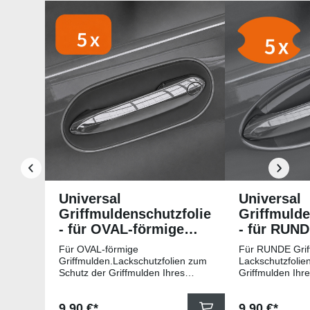
Produktgalerie überspringen
Universal
Universal
Griffmuldenschutzfolie
Griffmulde
- für OVAL-förmige
- für RUN
Griffmulden
Griffmuld
Für OVAL-förmige
Für RUNDE Grif
Griffmulden.Lackschutzfolien zum
Lackschutzfolie
Schutz der Griffmulden Ihres
Griffmulden Ihr
Fahrzeuges.Universell passende
Universell pass
Schutzfolie gegen Kratzer in den
gegen Kratzer i
Regulärer Preis:
Regulärer Pr
9,90 €*
9,90 €*
Griffmulden. Die Pads sind 78mm
Die Pads sind 