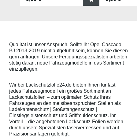
x 67mm (B x H) und für viele
für viele gängig
gängige Griffmulden, wie
beispielsweise f
beispielsweise für Modelle von
Skoda, Audi, Vo
Skoda, Audi, Volkswagen und Seat
universell pass
universell passend. Hinweis zur
geeigneten Fahr
Montage: Den Griffmuldenbereich
Griffmulde sollt
und die Folie mit
sein und minde
Montageflüssigkeit (siehe
15mm größer sei
Qualität ist unser Anspruch. Sollte Ihr Opel Cascada
beigelegter Anleitung) benetzen,
Schutzpads (85
BJ 2013-2019 nicht aufgeführt sein, können Sie diesen
diese danach auflegen und mittig
sollten die Abm
anstreichen - anschließend die
Griffmulden von
gern anfragen. Unsere Fertigungsspezialisten arbeiten
Lackschutzfolie mittels Fön
Aussenrändern
stetig daran, neue Fahrzeugmodelle in das Sortiment
erwärmen und von der Mitte
mindestens 10,
einzupflegen.
heraus in alle Richtungen
betragen.Hinwei
ausstreichen. Bei Fragen
Den Griffmulden
kontaktieren Sie uns bitte
Folie mit Montag
Wir bei Lackschutzfolie24.de bieten Ihnen für fast
telefonisch. Lieferumfang
beigelegter Anle
jedes Fahrzeugmodell ein großes Sortiment an
transparente Lackschutzfolie 5
diese danach au
Lackschutzfolien – zum optimalen Schutz Ihres
Stück Lackschutzpads für 5
anstreichen - a
Fahrzeuges an den meistbeanspruchten Stellen als
Griffmulden / Griffschalen
Lackschutzfolie 
Merkmale Spezielle Vinylfolie mit
erwärmen und v
Ladekantenschutz | Stoßstangenschutz |
bestmöglichem Schutz gegen
heraus in alle 
Einstiegsleistenschutz und Griffmuldenschutz. Ihr
Kratzer und Abrieb Bestens
ausstreichen. B
Vorteil – die angebotenen Lackschutz-Folien werden
geeignet zum Schutz von
kontaktieren Sie
durch unsere Spezialisten laservermessen und auf
Fahrzeugkarosserien gegen
telefonisch. Lie
Präzisionsanlagen gefertigt.
mechanische Einwirkung am
transparente La