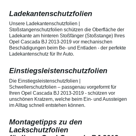
AutolackSpeziell zur Verwendung
Stück Lackschut
zum Schutz von
Griffmulden / Gr
Ladekantenschutzfolien
Fahrzeugkarosserien und
Merkmale Spezielle Vinylfolie mit
mechanische Einwirkung
bestmöglichem 
entwickeltStärke der Folie beträgt
Kratzer und Abr
Unsere Ladekantenschutzfolien |
150 µmSchützt den wertvollen
geeignet zum S
Stoßstangenschutzfolien schützen die Oberfläche der
Lack in der GriffmuldenKeine
Fahrzeugkaross
Ladekante am hinteren Stoßfänger (Stoßstange) Ihres
unschönen Kratzer durch
mechanische Ei
Opel Cascada BJ 2013-2019 vor mechanischen
Fingenägel oder Ringe in den
AutolackSpeziel
Beschädigungen beim Be- und Entladen - der perfekte
GriffmuldenSpezielle Vinylfolie mit
zum Schutz von
Ladekantenschutz für Ihr Auto.
bestmöglichem Schutz gegen
Fahrzeugkaross
Kratzer und Abrieb am
mechanische Ei
Fahrzeuglack
entwickeltStärke
Einstiegsleistenschutzfolien
150 µmSchützt d
Lack in der Gri
unschönen Krat
Die Einstiegsleistenschutzfolien |
Fingenägel oder
Schwellerschutzfolien – passgenau vorgeformt für
GriffmuldenSpezi
Ihren Opel Cascada BJ 2013-2019 - schützen vor
bestmöglichem 
unschönen Kratzern, welche beim Ein- und Aussteigen
Kratzer und Abr
im Alltag schnell entstehen können.
Fahrzeuglack
Montagetipps zu den
Lackschutzfolien