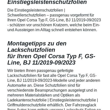
Einstiegsleistenschutzfolien
150 µmSchützt d
Lack in der Gri
unschönen Krat
Die Einstiegsleistenschutzfolien |
Fingenägel oder
Schwellerschutzfolien – passgenau vorgeformt für
GriffmuldenSpezi
Ihren Opel Corsa Typ F, GS-Line, BJ 11/2019-09/2023
bestmöglichem 
- schützen vor unschönen Kratzern, welche beim Ein-
Kratzer und Abr
und Aussteigen im Alltag schnell entstehen können.
Fahrzeuglack
Montagetipps zu den
Lackschutzfolien
für Ihren Opel Corsa Typ F, GS-
Line, BJ 11/2019-09/2023
Wir bieten Ihnen passgenau gefertigte
Lackschutzfolien für fast alle Opel Corsa Typ F, GS-
Line, BJ 11/2019-09/2023-Modelle und jeder anderen
Automarke an. Diese Schutzfolien sind für
verschiedenste Beanspruchungen ausgelegt und in
mehreren Materialstärken und Optiken als
Ladekantenschutzfolie | Einstiegsleistenschutzfolie |
Griffmuldenschutzfolie erhältlich. Der Fahrzeuglack
Ihres Autos kann mittels unserer Lackschutz-Folien so