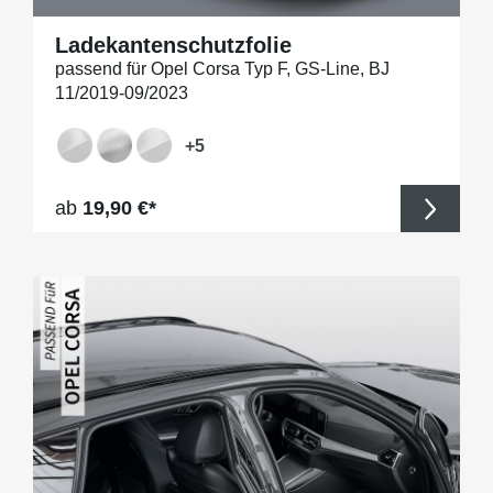
Ladekantenschutzfolie
passend für Opel Corsa Typ F, GS-Line, BJ
11/2019-09/2023
+
5
Regulärer Preis:
ab
19,90 €*