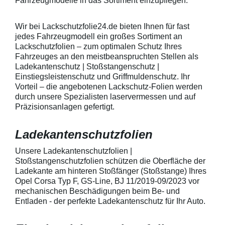
Fahrzeugmodelle in das Sortiment einzupflegen.
heraus in alle Richtungen
betragen.Hinwei
ausstreichen. Bei Fragen
Den Griffmulden
kontaktieren Sie uns bitte
Folie mit Montag
Wir bei Lackschutzfolie24.de bieten Ihnen für fast
telefonisch. Lieferumfang
beigelegter Anle
jedes Fahrzeugmodell ein großes Sortiment an
transparente Lackschutzfolie 5
diese danach au
Lackschutzfolien – zum optimalen Schutz Ihres
Stück Lackschutzpads für 5
anstreichen - a
Fahrzeuges an den meistbeanspruchten Stellen als
Griffmulden / Griffschalen
Lackschutzfolie 
Merkmale Spezielle Vinylfolie mit
erwärmen und v
Ladekantenschutz | Stoßstangenschutz |
bestmöglichem Schutz gegen
heraus in alle 
Einstiegsleistenschutz und Griffmuldenschutz. Ihr
Kratzer und Abrieb Bestens
ausstreichen. B
Vorteil – die angebotenen Lackschutz-Folien werden
geeignet zum Schutz von
kontaktieren Sie
durch unsere Spezialisten laservermessen und auf
Fahrzeugkarosserien gegen
telefonisch. Lie
Präzisionsanlagen gefertigt.
mechanische Einwirkung am
transparente La
AutolackSpeziell zur Verwendung
Stück Lackschut
zum Schutz von
Griffmulden / Gr
Ladekantenschutzfolien
Fahrzeugkarosserien und
Merkmale Spezielle Vinylfolie mit
mechanische Einwirkung
bestmöglichem 
entwickeltStärke der Folie beträgt
Kratzer und Abr
Unsere Ladekantenschutzfolien |
150 µmSchützt den wertvollen
geeignet zum S
Stoßstangenschutzfolien schützen die Oberfläche der
Lack in der GriffmuldenKeine
Fahrzeugkaross
Ladekante am hinteren Stoßfänger (Stoßstange) Ihres
unschönen Kratzer durch
mechanische Ei
Opel Corsa Typ F, GS-Line, BJ 11/2019-09/2023 vor
Fingenägel oder Ringe in den
AutolackSpeziel
mechanischen Beschädigungen beim Be- und
GriffmuldenSpezielle Vinylfolie mit
zum Schutz von
Entladen - der perfekte Ladekantenschutz für Ihr Auto.
bestmöglichem Schutz gegen
Fahrzeugkaross
Kratzer und Abrieb am
mechanische Ei
Fahrzeuglack
entwickeltStärke