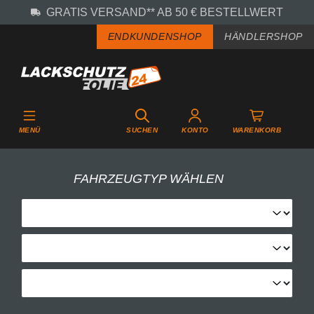
GRATIS VERSAND** AB 50 € BESTELLWERT
Zum Hauptinhalt springen
ENDKUNDENSHOP
HÄNDLERSHOP
MENÜ
SUCHEN
KONTO
WARENKORB
FAHRZEUGTYP WÄHLEN