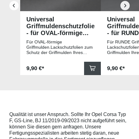
Universal
Universal
Griffmuldenschutzfolie
Griffmulde
- für OVAL-förmige
- für RUN
Griffmulden
Griffmuld
Für OVAL-förmige
Für RUNDE Grif
Griffmulden.Lackschutzfolien zum
Lackschutzfolie
Schutz der Griffmulden Ihres
Griffmulden Ihr
Fahrzeuges.Universell passende
Universell pass
Schutzfolie gegen Kratzer in den
gegen Kratzer i
Regulärer Preis:
Regulärer Pr
9,90 €*
9,90 €*
Griffmulden. Die Pads sind 78mm
Die Pads sind 
x 67mm (B x H) und für viele
für viele gängig
gängige Griffmulden, wie
beispielsweise f
beispielsweise für Modelle von
Skoda, Audi, Vo
Skoda, Audi, Volkswagen und Seat
universell pass
universell passend. Hinweis zur
geeigneten Fahr
Montage: Den Griffmuldenbereich
Griffmulde sollt
und die Folie mit
sein und minde
Montageflüssigkeit (siehe
15mm größer sei
Qualität ist unser Anspruch. Sollte Ihr Opel Corsa Typ
beigelegter Anleitung) benetzen,
Schutzpads (85
F, GS-Line, BJ 11/2019-09/2023 nicht aufgeführt sein,
diese danach auflegen und mittig
sollten die Abm
anstreichen - anschließend die
Griffmulden von
können Sie diesen gern anfragen. Unsere
Lackschutzfolie mittels Fön
Aussenrändern
Fertigungsspezialisten arbeiten stetig daran, neue
erwärmen und von der Mitte
mindestens 10,