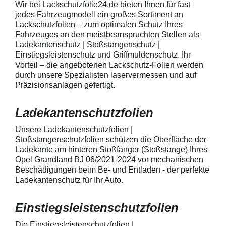
Wir bei Lackschutzfolie24.de bieten Ihnen für fast
telefonisch. Lieferumfang
beigelegter Anle
jedes Fahrzeugmodell ein großes Sortiment an
transparente Lackschutzfolie 5
diese danach au
Lackschutzfolien – zum optimalen Schutz Ihres
Stück Lackschutzpads für 5
anstreichen - a
Fahrzeuges an den meistbeanspruchten Stellen als
Griffmulden / Griffschalen
Lackschutzfolie 
Merkmale Spezielle Vinylfolie mit
erwärmen und v
Ladekantenschutz | Stoßstangenschutz |
bestmöglichem Schutz gegen
heraus in alle 
Einstiegsleistenschutz und Griffmuldenschutz. Ihr
Kratzer und Abrieb Bestens
ausstreichen. B
Vorteil – die angebotenen Lackschutz-Folien werden
geeignet zum Schutz von
kontaktieren Sie
durch unsere Spezialisten laservermessen und auf
Fahrzeugkarosserien gegen
telefonisch. Lie
Präzisionsanlagen gefertigt.
mechanische Einwirkung am
transparente La
AutolackSpeziell zur Verwendung
Stück Lackschut
zum Schutz von
Griffmulden / Gr
Ladekantenschutzfolien
Fahrzeugkarosserien und
Merkmale Spezielle Vinylfolie mit
mechanische Einwirkung
bestmöglichem 
entwickeltStärke der Folie beträgt
Kratzer und Abr
Unsere Ladekantenschutzfolien |
150 µmSchützt den wertvollen
geeignet zum S
Stoßstangenschutzfolien schützen die Oberfläche der
Lack in der GriffmuldenKeine
Fahrzeugkaross
Ladekante am hinteren Stoßfänger (Stoßstange) Ihres
unschönen Kratzer durch
mechanische Ei
Opel Grandland BJ 06/2021-2024 vor mechanischen
Fingenägel oder Ringe in den
AutolackSpeziel
Beschädigungen beim Be- und Entladen - der perfekte
GriffmuldenSpezielle Vinylfolie mit
zum Schutz von
Ladekantenschutz für Ihr Auto.
bestmöglichem Schutz gegen
Fahrzeugkaross
Kratzer und Abrieb am
mechanische Ei
Fahrzeuglack
entwickeltStärke
Einstiegsleistenschutzfolien
150 µmSchützt d
Lack in der Gri
unschönen Krat
Die Einstiegsleistenschutzfolien |