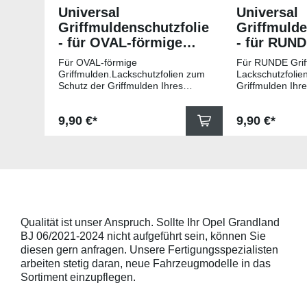
Universal
Universal
Griffmuldenschutzfolie
Griffmulde
- für OVAL-förmige
- für RUN
Griffmulden
Griffmuld
Für OVAL-förmige
Für RUNDE Grif
Griffmulden.Lackschutzfolien zum
Lackschutzfolie
Schutz der Griffmulden Ihres
Griffmulden Ihr
Fahrzeuges.Universell passende
Universell pass
Schutzfolie gegen Kratzer in den
gegen Kratzer i
Regulärer Preis:
Regulärer Pr
9,90 €*
9,90 €*
Griffmulden. Die Pads sind 78mm
Die Pads sind 
x 67mm (B x H) und für viele
für viele gängig
gängige Griffmulden, wie
beispielsweise f
beispielsweise für Modelle von
Skoda, Audi, Vo
Skoda, Audi, Volkswagen und Seat
universell pass
universell passend. Hinweis zur
geeigneten Fahr
Montage: Den Griffmuldenbereich
Griffmulde sollt
und die Folie mit
sein und minde
Montageflüssigkeit (siehe
15mm größer sei
Qualität ist unser Anspruch. Sollte Ihr Opel Grandland
beigelegter Anleitung) benetzen,
Schutzpads (85
BJ 06/2021-2024 nicht aufgeführt sein, können Sie
diese danach auflegen und mittig
sollten die Abm
anstreichen - anschließend die
Griffmulden von
diesen gern anfragen. Unsere Fertigungsspezialisten
Lackschutzfolie mittels Fön
Aussenrändern
arbeiten stetig daran, neue Fahrzeugmodelle in das
erwärmen und von der Mitte
mindestens 10,
Sortiment einzupflegen.
heraus in alle Richtungen
betragen.Hinwei
ausstreichen. Bei Fragen
Den Griffmulden
kontaktieren Sie uns bitte
Folie mit Montag