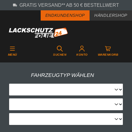
GRATIS VERSAND** AB 50 € BESTELLWERT
Zum Hauptinhalt springen
ENDKUNDENSHOP
HÄNDLERSHOP
MENÜ
SUCHEN
KONTO
WARENKORB
FAHRZEUGTYP WÄHLEN