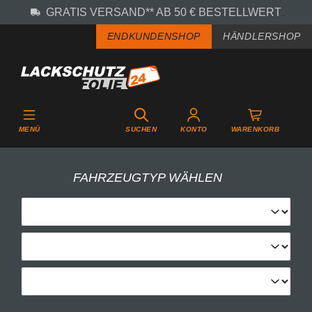
GRATIS VERSAND** AB 50 € BESTELLWERT
Zum Hauptinhalt springen
ENDKUNDENSHOP
HÄNDLERSHOP
MENÜ
SUCHEN
KONTO
WARENKORB
FAHRZEUGTYP WÄHLEN