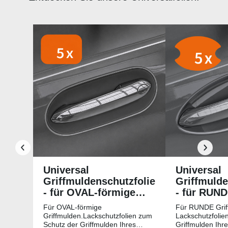
Produktgalerie überspringen
Universal
Universal
Griffmuldenschutzfolie
Griffmulde
- für OVAL-förmige
- für RUN
Griffmulden
Griffmuld
Für OVAL-förmige
Für RUNDE Grif
Griffmulden.Lackschutzfolien zum
Lackschutzfolie
Schutz der Griffmulden Ihres
Griffmulden Ihr