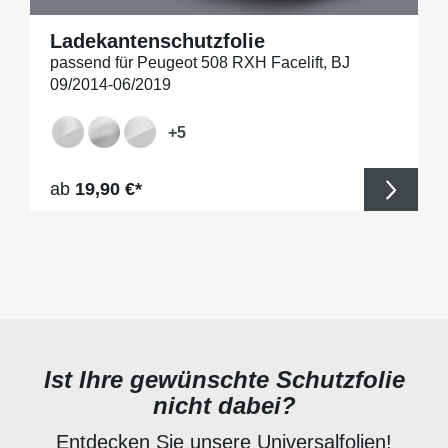
Ladekantenschutzfolie
passend für Peugeot 508 RXH Facelift, BJ
09/2014-06/2019
+
5
Regulärer Preis:
ab
19,90 €*
Ist Ihre gewünschte Schutzfolie
nicht dabei?
Entdecken Sie unsere Universalfolien!