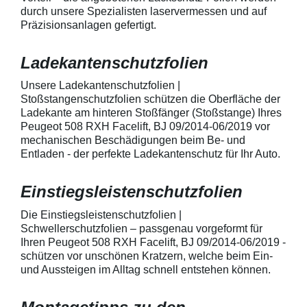
geeignet zum Schutz von
kontaktieren Sie
durch unsere Spezialisten laservermessen und auf
Fahrzeugkarosserien gegen
telefonisch. Lie
Präzisionsanlagen gefertigt.
mechanische Einwirkung am
transparente La
AutolackSpeziell zur Verwendung
Stück Lackschut
zum Schutz von
Griffmulden / Gr
Ladekantenschutzfolien
Fahrzeugkarosserien und
Merkmale Spezielle Vinylfolie mit
mechanische Einwirkung
bestmöglichem 
entwickeltStärke der Folie beträgt
Kratzer und Abr
Unsere Ladekantenschutzfolien |
150 µmSchützt den wertvollen
geeignet zum S
Stoßstangenschutzfolien schützen die Oberfläche der
Lack in der GriffmuldenKeine
Fahrzeugkaross
Ladekante am hinteren Stoßfänger (Stoßstange) Ihres
unschönen Kratzer durch
mechanische Ei
Peugeot 508 RXH Facelift, BJ 09/2014-06/2019 vor
Fingenägel oder Ringe in den
AutolackSpeziel
mechanischen Beschädigungen beim Be- und
GriffmuldenSpezielle Vinylfolie mit
zum Schutz von
Entladen - der perfekte Ladekantenschutz für Ihr Auto.
bestmöglichem Schutz gegen
Fahrzeugkaross
Kratzer und Abrieb am
mechanische Ei
Fahrzeuglack
entwickeltStärke
Einstiegsleistenschutzfolien
150 µmSchützt d
Lack in der Gri
unschönen Krat
Die Einstiegsleistenschutzfolien |
Fingenägel oder
Schwellerschutzfolien – passgenau vorgeformt für
GriffmuldenSpezi
Ihren Peugeot 508 RXH Facelift, BJ 09/2014-06/2019 -
bestmöglichem 
schützen vor unschönen Kratzern, welche beim Ein-
Kratzer und Abr
und Aussteigen im Alltag schnell entstehen können.
Fahrzeuglack