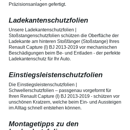
Präzisionsanlagen gefertigt.
mechanische Einwirkung am
transparente La
AutolackSpeziell zur Verwendung
Stück Lackschut
zum Schutz von
Griffmulden / Gr
Ladekantenschutzfolien
Fahrzeugkarosserien und
Merkmale Spezielle Vinylfolie mit
mechanische Einwirkung
bestmöglichem 
entwickeltStärke der Folie beträgt
Kratzer und Abr
Unsere Ladekantenschutzfolien |
150 µmSchützt den wertvollen
geeignet zum S
Stoßstangenschutzfolien schützen die Oberfläche der
Lack in der GriffmuldenKeine
Fahrzeugkaross
Ladekante am hinteren Stoßfänger (Stoßstange) Ihres
unschönen Kratzer durch
mechanische Ei
Renault Capture (I) BJ 2013-2019 vor mechanischen
Fingenägel oder Ringe in den
AutolackSpeziel
Beschädigungen beim Be- und Entladen - der perfekte
GriffmuldenSpezielle Vinylfolie mit
zum Schutz von
Ladekantenschutz für Ihr Auto.
bestmöglichem Schutz gegen
Fahrzeugkaross
Kratzer und Abrieb am
mechanische Ei
Fahrzeuglack
entwickeltStärke
Einstiegsleistenschutzfolien
150 µmSchützt d
Lack in der Gri
unschönen Krat
Die Einstiegsleistenschutzfolien |
Fingenägel oder
Schwellerschutzfolien – passgenau vorgeformt für
GriffmuldenSpezi
Ihren Renault Capture (I) BJ 2013-2019 - schützen vor
bestmöglichem 
unschönen Kratzern, welche beim Ein- und Aussteigen
Kratzer und Abr
im Alltag schnell entstehen können.
Fahrzeuglack
Montagetipps zu den