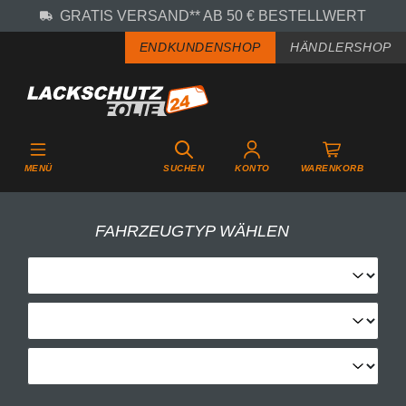
GRATIS VERSAND** AB 50 € BESTELLWERT
Zum Hauptinhalt springen
ENDKUNDENSHOP
HÄNDLERSHOP
MENÜ
SUCHEN
KONTO
WARENKORB
FAHRZEUGTYP WÄHLEN