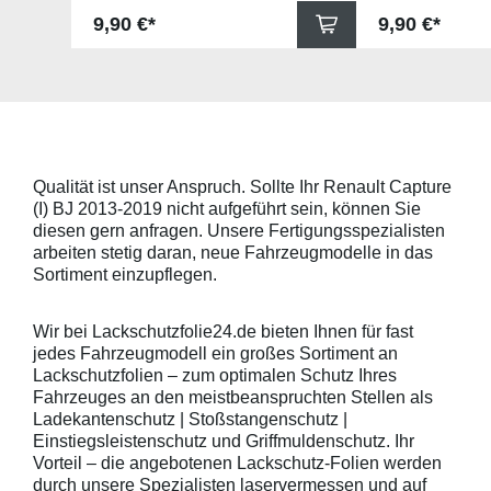
Schutzfolie gegen Kratzer in den
gegen Kratzer i
Regulärer Preis:
Regulärer Pr
9,90 €*
9,90 €*
Griffmulden. Die Pads sind 78mm
Die Pads sind 
x 67mm (B x H) und für viele
für viele gängig
gängige Griffmulden, wie
beispielsweise f
beispielsweise für Modelle von
Skoda, Audi, Vo
Skoda, Audi, Volkswagen und Seat
universell pass
universell passend. Hinweis zur
geeigneten Fahr
Montage: Den Griffmuldenbereich
Griffmulde sollt
und die Folie mit
sein und minde
Montageflüssigkeit (siehe
15mm größer sei
Qualität ist unser Anspruch. Sollte Ihr Renault Capture
beigelegter Anleitung) benetzen,
Schutzpads (85
(I) BJ 2013-2019 nicht aufgeführt sein, können Sie
diese danach auflegen und mittig
sollten die Abm
anstreichen - anschließend die
Griffmulden von
diesen gern anfragen. Unsere Fertigungsspezialisten
Lackschutzfolie mittels Fön
Aussenrändern
arbeiten stetig daran, neue Fahrzeugmodelle in das
erwärmen und von der Mitte
mindestens 10,
Sortiment einzupflegen.
heraus in alle Richtungen
betragen.Hinwei
ausstreichen. Bei Fragen
Den Griffmulden
kontaktieren Sie uns bitte
Folie mit Montag
Wir bei Lackschutzfolie24.de bieten Ihnen für fast
telefonisch. Lieferumfang
beigelegter Anle
jedes Fahrzeugmodell ein großes Sortiment an
transparente Lackschutzfolie 5
diese danach au
Lackschutzfolien – zum optimalen Schutz Ihres
Stück Lackschutzpads für 5
anstreichen - a
Fahrzeuges an den meistbeanspruchten Stellen als
Griffmulden / Griffschalen
Lackschutzfolie 
Merkmale Spezielle Vinylfolie mit
erwärmen und v
Ladekantenschutz | Stoßstangenschutz |
bestmöglichem Schutz gegen
heraus in alle 
Einstiegsleistenschutz und Griffmuldenschutz. Ihr
Kratzer und Abrieb Bestens
ausstreichen. B
Vorteil – die angebotenen Lackschutz-Folien werden
geeignet zum Schutz von
kontaktieren Sie
durch unsere Spezialisten laservermessen und auf
Fahrzeugkarosserien gegen
telefonisch. Lie