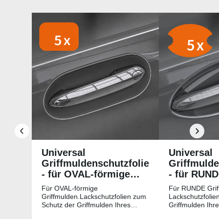
Produktgalerie überspringen
Universal
Universal
Griffmuldenschutzfolie
Griffmulde
- für OVAL-förmige
- für RUN
Griffmulden
Griffmuld
Für OVAL-förmige
Für RUNDE Grif
Griffmulden.Lackschutzfolien zum
Lackschutzfolie
Schutz der Griffmulden Ihres
Griffmulden Ihr
Fahrzeuges.Universell passende
Universell pass