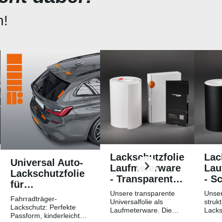
n!
Lackschutzfolie
Lac
Universal Auto-
Laufmeterware
Lau
Lackschutzfolie
- Transparent
- S
für
Glatt
Str
Unsere transparente
Unser
Fahrradträger /
Fahrradträger-
Hochglänzend
Mat
Universalfolie als
strukt
Heckträger
Lackschutz: Perfekte
Laufmeterware. Die
Lacks
Passform, kinderleichtes
Breite der Folie beträgt
Laufm