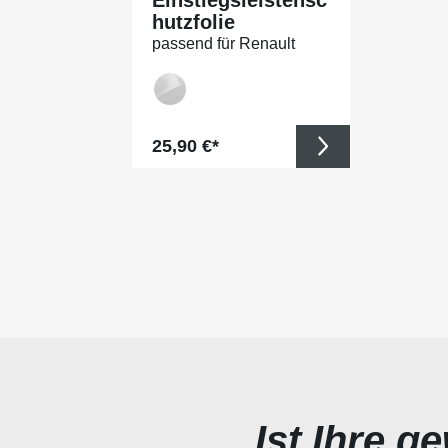
hutzfolie
passend für Renault
Kangoo (II) BJ 2008-
04/2021
Regulärer Preis:
25,90 €*
Ist Ihre g