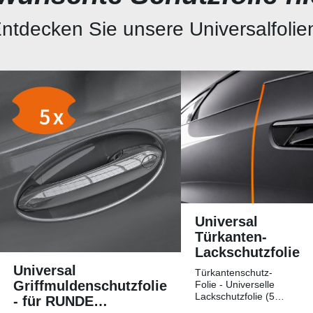
ntdecken Sie unsere Universalfolie
Universal
Türkanten-
Lackschutzfolie
Universal
Türkantenschutz-
Griffmuldenschutzfolie
Folie - Universelle
Lackschutzfolie (5
- für RUNDE
Streifen)Universelle