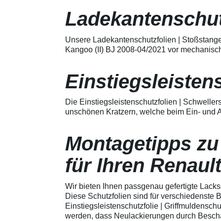
Merkmale Spezielle Vinylfolie mit
bestmöglichem Schutz gegen
Ladekantenschut
Kratzer und Abrieb Bestens
geeignet zum Schutz von
Fahrzeugkarosserien gegen
Unsere Ladekantenschutzfolien | Stoßstange
mechanische Einwirkung am
Kangoo (II) BJ 2008-04/2021 vor mechanisch
AutolackSpeziell zur Verwendung
zum Schutz von
Fahrzeugkarosserien und
Einstiegsleisten
mechanische Einwirkung
entwickeltStärke der Folie beträgt
150 µmSchützt den wertvollen
Die Einstiegsleistenschutzfolien | Schweller
Lack in der GriffmuldenKeine
unschönen Kratzern, welche beim Ein- und A
unschönen Kratzer durch
Fingenägel oder Ringe in den
GriffmuldenSpezielle Vinylfolie mit
Montagetipps zu
bestmöglichem Schutz gegen
Kratzer und Abrieb am
Fahrzeuglack
für Ihren Renaul
Wir bieten Ihnen passgenau gefertigte Lacks
Diese Schutzfolien sind für verschiedenste
Einstiegsleistenschutzfolie | Griffmuldenschu
werden, dass Neulackierungen durch Beschäd