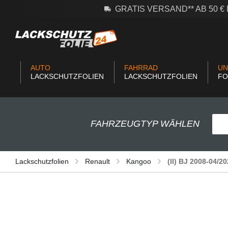
GRATIS VERSAND** AB 50 
m Hauptinhalt springen
Zur Suche springen
Zur Hauptnavigation springen
AUTO
FAHRRAD
UN
LACKSCHUTZFOLIEN
LACKSCHUTZFOLIEN
FO
FAHRZEUGTYP WÄHLEN
Lackschutzfolien
Renault
Kangoo
(II) BJ 2008-04/2