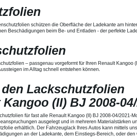
mechanischen
erwärmen und von der Mitte
Schäden bietet Ideal
heraus in alle Richtungen
zfolien
für starke
ausstreichen. Bei Fragen
Beanspruchung
kontaktieren Sie uns bitte
Exzellente
telefonisch. Lieferumfang
nschutzfolien schützen die Oberfläche der Ladekante am hinte
Außenhaltbarkeit,
transparente Lackschutzfolie 5
en Beschädigungen beim Be- und Entladen - der perfekte Ladek
salzwasserbeständig,
Stück Lackschutzpads für 5
waschanlagenfest
Griffmulden / Griffschalen
Hoch-Transparente
Merkmale Spezielle Vinylfolie mit
schutzfolien
spezielle Vinylfolie mit
bestmöglichem Schutz gegen
bestmöglichem Schutz
Kratzer und Abrieb Bestens
gegen Kratzer, Stöße
geeignet zum Schutz von
schutzfolien – passgenau vorgeformt für Ihren Renault Kangoo (
und Abrieb an
Fahrzeugkarosserien gegen
Fahrzeuglacken
ussteigen im Alltag schnell entstehen können.
mechanische Einwirkung am
Speziell zur
AutolackSpeziell zur Verwendung
Verwendung zum
zum Schutz von
Schutz von
 den Lackschutzfolien
Fahrzeugkarosserien und
Fahrzeugkarosserien
mechanische Einwirkung
entwickelt Stärke der
entwickeltStärke der Folie beträgt
t Kangoo (II) BJ 2008-04
Folie beträgt 150 µm
150 µmSchützt den wertvollen
Schützt den wertvollen
Lack in der GriffmuldenKeine
Lack an den Türkanten
unschönen Kratzer durch
chutzfolien für fast alle Renault Kangoo (II) BJ 2008-04/2021-
gegen ungewolltes
Fingenägel oder Ringe in den
Anschlagen Schutz vor
 Beanspruchungen ausgelegt und in mehreren Materialstärken un
GriffmuldenSpezielle Vinylfolie mit
unschönen
bestmöglichem Schutz gegen
tzfolie erhältlich. Der Fahrzeuglack Ihres Autos kann mittels u
Lackschäden /
Kratzer und Abrieb am
igungen an der Ladekante, dem Einstiegs-Bereich, oder den Gr
Lackkratzern, kein