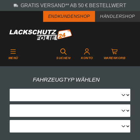
GRATIS VERSAND** AB 50 € BESTELLWERT
Zum Hauptinhalt springen
ENDKUNDENSHOP
HÄNDLERSHOP
MENÜ
SUCHEN
KONTO
WARENKORB
FAHRZEUGTYP WÄHLEN