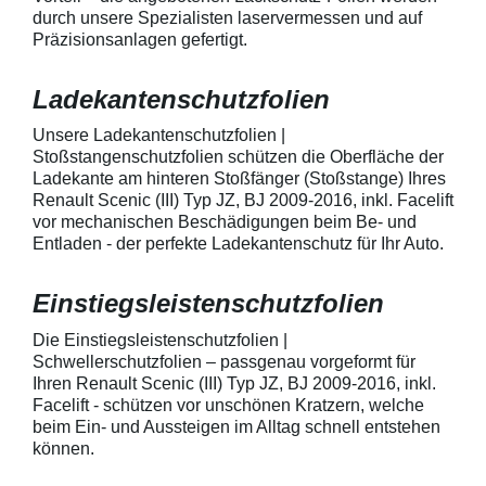
geeignet zum Schutz von
kontaktieren Sie
durch unsere Spezialisten laservermessen und auf
Fahrzeugkarosserien gegen
telefonisch. Lie
Präzisionsanlagen gefertigt.
mechanische Einwirkung am
transparente La
AutolackSpeziell zur Verwendung
Stück Lackschut
zum Schutz von
Griffmulden / Gr
Ladekantenschutzfolien
Fahrzeugkarosserien und
Merkmale Spezielle Vinylfolie mit
mechanische Einwirkung
bestmöglichem 
entwickeltStärke der Folie beträgt
Kratzer und Abr
Unsere Ladekantenschutzfolien |
150 µmSchützt den wertvollen
geeignet zum S
Stoßstangenschutzfolien schützen die Oberfläche der
Lack in der GriffmuldenKeine
Fahrzeugkaross
Ladekante am hinteren Stoßfänger (Stoßstange) Ihres
unschönen Kratzer durch
mechanische Ei
Renault Scenic (III) Typ JZ, BJ 2009-2016, inkl. Facelift
Fingenägel oder Ringe in den
AutolackSpeziel
vor mechanischen Beschädigungen beim Be- und
GriffmuldenSpezielle Vinylfolie mit
zum Schutz von
Entladen - der perfekte Ladekantenschutz für Ihr Auto.
bestmöglichem Schutz gegen
Fahrzeugkaross
Kratzer und Abrieb am
mechanische Ei
Fahrzeuglack
entwickeltStärke
Einstiegsleistenschutzfolien
150 µmSchützt d
Lack in der Gri
unschönen Krat
Die Einstiegsleistenschutzfolien |
Fingenägel oder
Schwellerschutzfolien – passgenau vorgeformt für
GriffmuldenSpezi
Ihren Renault Scenic (III) Typ JZ, BJ 2009-2016, inkl.
bestmöglichem 
Facelift - schützen vor unschönen Kratzern, welche
Kratzer und Abr
beim Ein- und Aussteigen im Alltag schnell entstehen
Fahrzeuglack
können.