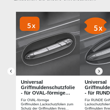
Produktgalerie überspringen
Universal
Universal
Griffmuldenschutzfolie
Griffmulde
- für OVAL-förmige
- für RUN
Griffmulden
Griffmuld
Für OVAL-förmige
Für RUNDE Grif
Griffmulden.Lackschutzfolien zum
Lackschutzfolie
Schutz der Griffmulden Ihres
Griffmulden Ihr