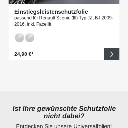
Einstiegsleistenschutzfolie
passend für Renault Scenic (III) Typ JZ, BJ 2009-
2016, inkl. Facelift
Regulärer Preis:
24,90 €*
Ist Ihre gewünschte Schutzfolie
nicht dabei?
Entdecken Sie unsere Universalfolien!