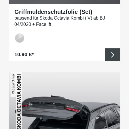
Griffmuldenschutzfolie (Set)
passend für Skoda Octavia Kombi (IV) ab BJ
04/2020 + Facelift
Regulärer Preis:
10,90 €*