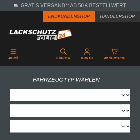
GRATIS VERSAND** AB 50 € BESTELLWERT
Zum Hauptinhalt springen
ENDKUNDENSHOP
HÄNDLERSHOP
MENÜ
SUCHEN
KONTO
WARENKORB
FAHRZEUGTYP WÄHLEN