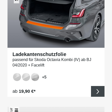
Ladekantenschutzfolie
passend für Skoda Octavia Kombi (IV) ab BJ
04/2020 + Facelift
+
5
Regulärer Preis:
ab
19,90 €*