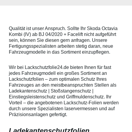
Skoda, Audi, Volkswagen und Seat
universell pass
universell passend. Hinweis zur
geeigneten Fahr
Montage: Den Griffmuldenbereich
Griffmulde sollt
und die Folie mit
sein und minde
Montageflüssigkeit (siehe
15mm größer sei
Qualität ist unser Anspruch. Sollte Ihr Skoda Octavia
beigelegter Anleitung) benetzen,
Schutzpads (85
Kombi (IV) ab BJ 04/2020 + Facelift nicht aufgeführt
diese danach auflegen und mittig
sollten die Abm
anstreichen - anschließend die
Griffmulden von
sein, können Sie diesen gern anfragen. Unsere
Lackschutzfolie mittels Fön
Aussenrändern
Fertigungsspezialisten arbeiten stetig daran, neue
erwärmen und von der Mitte
mindestens 10,
Fahrzeugmodelle in das Sortiment einzupflegen.
heraus in alle Richtungen
betragen.Hinwei
ausstreichen. Bei Fragen
Den Griffmulden
kontaktieren Sie uns bitte
Folie mit Montag
Wir bei Lackschutzfolie24.de bieten Ihnen für fast
telefonisch. Lieferumfang
beigelegter Anle
jedes Fahrzeugmodell ein großes Sortiment an
transparente Lackschutzfolie 5
diese danach au
Lackschutzfolien – zum optimalen Schutz Ihres
Stück Lackschutzpads für 5
anstreichen - a
Fahrzeuges an den meistbeanspruchten Stellen als
Griffmulden / Griffschalen
Lackschutzfolie 
Merkmale Spezielle Vinylfolie mit
erwärmen und v
Ladekantenschutz | Stoßstangenschutz |
bestmöglichem Schutz gegen
heraus in alle 
Einstiegsleistenschutz und Griffmuldenschutz. Ihr
Kratzer und Abrieb Bestens
ausstreichen. B
Vorteil – die angebotenen Lackschutz-Folien werden
geeignet zum Schutz von
kontaktieren Sie
durch unsere Spezialisten laservermessen und auf
Fahrzeugkarosserien gegen
telefonisch. Lie
Präzisionsanlagen gefertigt.
mechanische Einwirkung am
transparente La
AutolackSpeziell zur Verwendung
Stück Lackschut
zum Schutz von
Griffmulden / Gr
Ladekantenschutzfolien
Fahrzeugkarosserien und
Merkmale Spezielle Vinylfolie mit