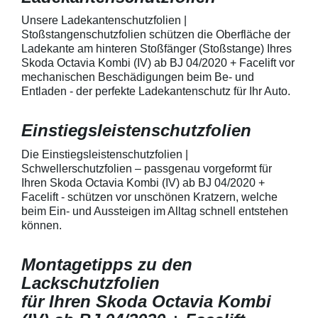
mechanische Einwirkung
bestmöglichem 
entwickeltStärke der Folie beträgt
Kratzer und Abr
Unsere Ladekantenschutzfolien |
150 µmSchützt den wertvollen
geeignet zum S
Stoßstangenschutzfolien schützen die Oberfläche der
Lack in der GriffmuldenKeine
Fahrzeugkaross
Ladekante am hinteren Stoßfänger (Stoßstange) Ihres
unschönen Kratzer durch
mechanische Ei
Skoda Octavia Kombi (IV) ab BJ 04/2020 + Facelift vor
Fingenägel oder Ringe in den
AutolackSpeziel
mechanischen Beschädigungen beim Be- und
GriffmuldenSpezielle Vinylfolie mit
zum Schutz von
Entladen - der perfekte Ladekantenschutz für Ihr Auto.
bestmöglichem Schutz gegen
Fahrzeugkaross
Kratzer und Abrieb am
mechanische Ei
Fahrzeuglack
entwickeltStärke
Einstiegsleistenschutzfolien
150 µmSchützt d
Lack in der Gri
unschönen Krat
Die Einstiegsleistenschutzfolien |
Fingenägel oder
Schwellerschutzfolien – passgenau vorgeformt für
GriffmuldenSpezi
Ihren Skoda Octavia Kombi (IV) ab BJ 04/2020 +
bestmöglichem 
Facelift - schützen vor unschönen Kratzern, welche
Kratzer und Abr
beim Ein- und Aussteigen im Alltag schnell entstehen
Fahrzeuglack
können.
Montagetipps zu den
Lackschutzfolien
für Ihren Skoda Octavia Kombi