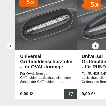
Universal
Universal
Griffmuldenschutzfolie
Griffmulde
- für OVAL-förmige
- für RUN
Griffmulden
Griffmuld
Für OVAL-förmige
Für RUNDE Grif
Griffmulden.Lackschutzfolien zum
Lackschutzfolie
Schutz der Griffmulden Ihres
Griffmulden Ihr
Fahrzeuges.Universell passende
Universell pass
Schutzfolie gegen Kratzer in den
gegen Kratzer i
Regulärer Preis:
Regulärer Pr
9,90 €*
9,90 €*
Griffmulden. Die Pads sind 78mm
Die Pads sind 
x 67mm (B x H) und für viele
für viele gängig
gängige Griffmulden, wie
beispielsweise f
beispielsweise für Modelle von
Skoda, Audi, Vo