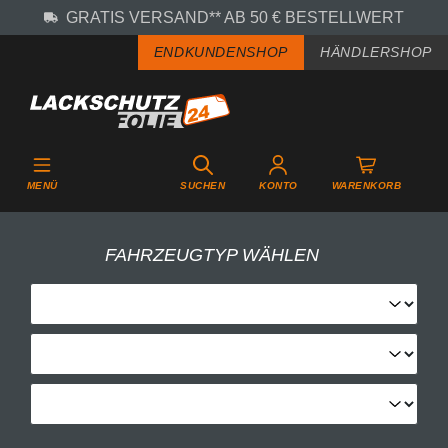
GRATIS VERSAND** AB 50 € BESTELLWERT
Zum Hauptinhalt springen
ENDKUNDENSHOP
HÄNDLERSHOP
MENÜ
SUCHEN
KONTO
WARENKORB
FAHRZEUGTYP WÄHLEN