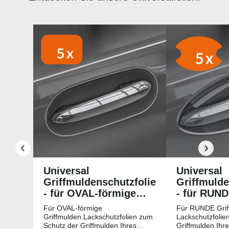
Produktgalerie überspringen
Universal
Universal
Griffmuldenschutzfolie
Griffmulde
- für OVAL-förmige
- für RUN
Griffmulden
Griffmuld
Für OVAL-förmige
Für RUNDE Grif
Griffmulden.Lackschutzfolien zum
Lackschutzfolie
Schutz der Griffmulden Ihres
Griffmulden Ihr