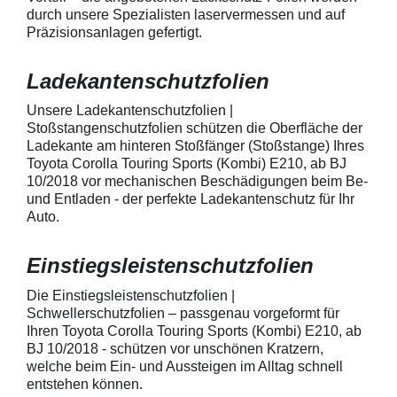
geeignet zum Schutz von
kontaktieren Sie
durch unsere Spezialisten laservermessen und auf
Fahrzeugkarosserien gegen
telefonisch. Lie
Präzisionsanlagen gefertigt.
mechanische Einwirkung am
transparente La
AutolackSpeziell zur Verwendung
Stück Lackschut
zum Schutz von
Griffmulden / Gr
Ladekantenschutzfolien
Fahrzeugkarosserien und
Merkmale Spezielle Vinylfolie mit
mechanische Einwirkung
bestmöglichem 
entwickeltStärke der Folie beträgt
Kratzer und Abr
Unsere Ladekantenschutzfolien |
150 µmSchützt den wertvollen
geeignet zum S
Stoßstangenschutzfolien schützen die Oberfläche der
Lack in der GriffmuldenKeine
Fahrzeugkaross
Ladekante am hinteren Stoßfänger (Stoßstange) Ihres
unschönen Kratzer durch
mechanische Ei
Toyota Corolla Touring Sports (Kombi) E210, ab BJ
Fingenägel oder Ringe in den
AutolackSpeziel
10/2018 vor mechanischen Beschädigungen beim Be-
GriffmuldenSpezielle Vinylfolie mit
zum Schutz von
und Entladen - der perfekte Ladekantenschutz für Ihr
bestmöglichem Schutz gegen
Fahrzeugkaross
Kratzer und Abrieb am
mechanische Ei
Auto.
Fahrzeuglack
entwickeltStärke
150 µmSchützt d
Lack in der Gri
Einstiegsleistenschutzfolien
unschönen Krat
Fingenägel oder
Die Einstiegsleistenschutzfolien |
GriffmuldenSpezi
Schwellerschutzfolien – passgenau vorgeformt für
bestmöglichem 
Ihren Toyota Corolla Touring Sports (Kombi) E210, ab
Kratzer und Abr
BJ 10/2018 - schützen vor unschönen Kratzern,
Fahrzeuglack
welche beim Ein- und Aussteigen im Alltag schnell
entstehen können.