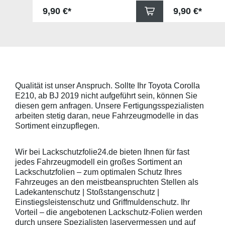
Schutzfolie gegen Kratzer in den
gegen Kratzer i
Regulärer Preis:
Regulärer Pr
9,90 €*
9,90 €*
Griffmulden. Die Pads sind 78mm
Die Pads sind 
x 67mm (B x H) und für viele
für viele gängig
gängige Griffmulden, wie
beispielsweise f
beispielsweise für Modelle von
Skoda, Audi, Vo
Skoda, Audi, Volkswagen und Seat
universell pass
universell passend. Hinweis zur
geeigneten Fahr
Montage: Den Griffmuldenbereich
Griffmulde sollt
und die Folie mit
sein und minde
Montageflüssigkeit (siehe
15mm größer sei
Qualität ist unser Anspruch. Sollte Ihr Toyota Corolla
beigelegter Anleitung) benetzen,
Schutzpads (85
E210, ab BJ 2019 nicht aufgeführt sein, können Sie
diese danach auflegen und mittig
sollten die Abm
anstreichen - anschließend die
Griffmulden von
diesen gern anfragen. Unsere Fertigungsspezialisten
Lackschutzfolie mittels Fön
Aussenrändern
arbeiten stetig daran, neue Fahrzeugmodelle in das
erwärmen und von der Mitte
mindestens 10,
Sortiment einzupflegen.
heraus in alle Richtungen
betragen.Hinwei
ausstreichen. Bei Fragen
Den Griffmulden
kontaktieren Sie uns bitte
Folie mit Montag
Wir bei Lackschutzfolie24.de bieten Ihnen für fast
telefonisch. Lieferumfang
beigelegter Anle
jedes Fahrzeugmodell ein großes Sortiment an
transparente Lackschutzfolie 5
diese danach au
Lackschutzfolien – zum optimalen Schutz Ihres
Stück Lackschutzpads für 5
anstreichen - a
Fahrzeuges an den meistbeanspruchten Stellen als
Griffmulden / Griffschalen
Lackschutzfolie 
Merkmale Spezielle Vinylfolie mit
erwärmen und v
Ladekantenschutz | Stoßstangenschutz |
bestmöglichem Schutz gegen
heraus in alle 
Einstiegsleistenschutz und Griffmuldenschutz. Ihr
Kratzer und Abrieb Bestens
ausstreichen. B
Vorteil – die angebotenen Lackschutz-Folien werden
geeignet zum Schutz von
kontaktieren Sie
durch unsere Spezialisten laservermessen und auf
Fahrzeugkarosserien gegen
telefonisch. Lie