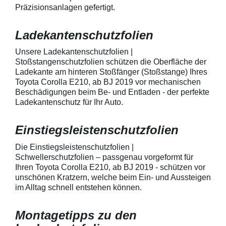
Präzisionsanlagen gefertigt.
mechanische Einwirkung am
transparente La
AutolackSpeziell zur Verwendung
Stück Lackschut
zum Schutz von
Griffmulden / Gr
Ladekantenschutzfolien
Fahrzeugkarosserien und
Merkmale Spezielle Vinylfolie mit
mechanische Einwirkung
bestmöglichem 
entwickeltStärke der Folie beträgt
Kratzer und Abr
Unsere Ladekantenschutzfolien |
150 µmSchützt den wertvollen
geeignet zum S
Stoßstangenschutzfolien schützen die Oberfläche der
Lack in der GriffmuldenKeine
Fahrzeugkaross
Ladekante am hinteren Stoßfänger (Stoßstange) Ihres
unschönen Kratzer durch
mechanische Ei
Toyota Corolla E210, ab BJ 2019 vor mechanischen
Fingenägel oder Ringe in den
AutolackSpeziel
Beschädigungen beim Be- und Entladen - der perfekte
GriffmuldenSpezielle Vinylfolie mit
zum Schutz von
Ladekantenschutz für Ihr Auto.
bestmöglichem Schutz gegen
Fahrzeugkaross
Kratzer und Abrieb am
mechanische Ei
Fahrzeuglack
entwickeltStärke
Einstiegsleistenschutzfolien
150 µmSchützt d
Lack in der Gri
unschönen Krat
Die Einstiegsleistenschutzfolien |
Fingenägel oder
Schwellerschutzfolien – passgenau vorgeformt für
GriffmuldenSpezi
Ihren Toyota Corolla E210, ab BJ 2019 - schützen vor
bestmöglichem 
unschönen Kratzern, welche beim Ein- und Aussteigen
Kratzer und Abr
im Alltag schnell entstehen können.
Fahrzeuglack
Montagetipps zu den