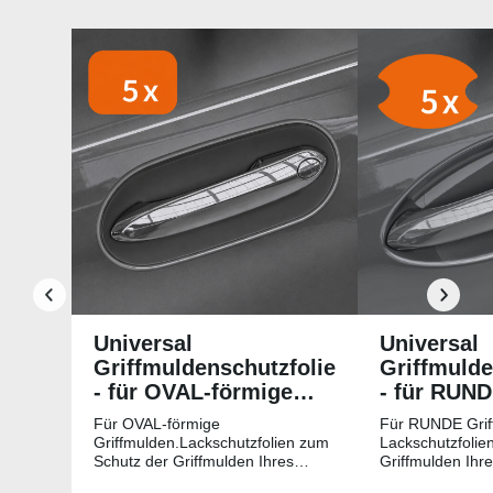
Produktgalerie überspringen
Universal
Universal
Griffmuldenschutzfolie
Griffmulde
- für OVAL-förmige
- für RUN
Griffmulden
Griffmuld
Für OVAL-förmige
Für RUNDE Grif
Griffmulden.Lackschutzfolien zum
Lackschutzfolie
Schutz der Griffmulden Ihres
Griffmulden Ihr
Fahrzeuges.Universell passende
Universell pass