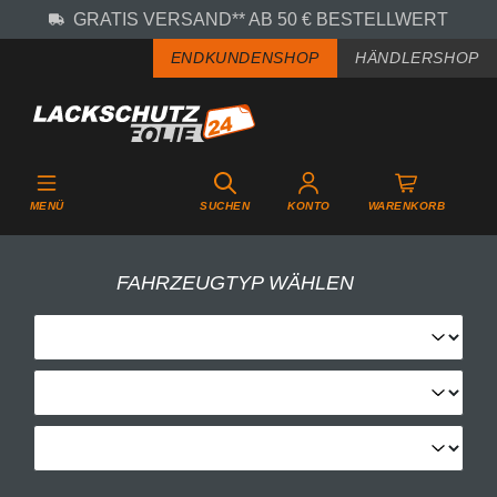
GRATIS VERSAND** AB 50 € BESTELLWERT
Zum Hauptinhalt springen
ENDKUNDENSHOP
HÄNDLERSHOP
MENÜ
SUCHEN
KONTO
WARENKORB
FAHRZEUGTYP WÄHLEN