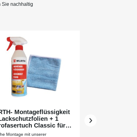
 Sie nachhaltig
TH- Montageflüssigkeit
Lackschutzfolien + 1
ofasertuch Classic für
 leichtere Vorreinigung
che Montage mit unserer