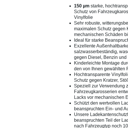
150 µm
starke, hochtrans
Schutz von Fahrzeugkaros
Vinylfolie
Sehr robuste, witterungsbe
maximalen Schutz gegen K
mechanischen Schäden bi
Ideal für starke Beanspru
Exzellente Außenhaltbarke
salzwasserbeständig, was
gegen Diesel, Benzin und 
Kinderleichte Montage du
den von Ihnen gewählten 
Hochtransparente Vinylfol
Schutz gegen Kratzer, Stö
Speziell zur Verwendung 
Fahrzeugkarosserien entwi
Lacks vor mechanischen 
Schützt den wertvollen Lac
beanspruchten Ein- und A
Unsere Ladekantenschutzf
beanspruchten Teil der La
nach Fahrzeugtyp noch 1