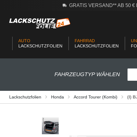
GRATIS VERSAND** AB 50 
m Hauptinhalt springen
Zur Suche springen
Zur Hauptnavigation springen
AUTO
FAHRRAD
UN
LACKSCHUTZFOLIEN
LACKSCHUTZFOLIEN
FO
FAHRZEUGTYP WÄHLEN
Lackschutzfolien
Honda
Accord Tourer (Kombi)
(I) 
Bildergalerie überspringen