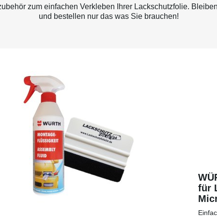
behör zum einfachen Verkleben Ihrer Lackschutzfolie. Bleiben
und bestellen nur das was Sie brauchen!
WÜR
für 
Micr
eine
Einfa