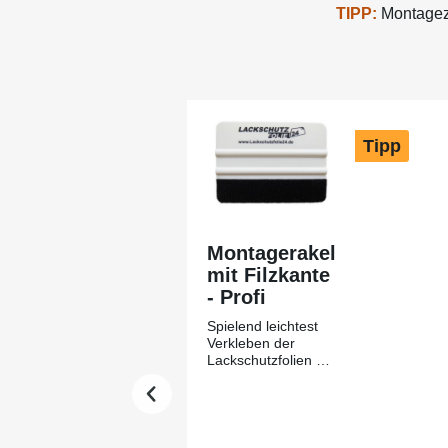
TIPP:
Montagezu
Produktgalerie überspringen
Tipp
Montagerakel
mit Filzkante
- Profi
Spielend leichtest
Verkleben der
Lackschutzfolien mit
Hilfe des
Montagerakels +
Filzkante aus
unserem Hause-
Lackschutzfolie24