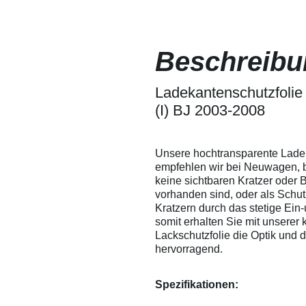
sich somit leicht
Lackschutz
herausdrücken. Wir
Fensterfoli
empfehlen
lassen sic
dennoch, um ein
ein Verkrat
Beschreibu
Verkratzen der Folie
besprühen -
zu vermeiden, die
Verarbeitu
Folie mit Wasser zu
Versuchen 
besprühen - so
Ladekantenschutzfolie
Eigenversu
entstehen garantiert
Anwendunge
(I) BJ 2003-2008
keine Kratzer in der
übernehmen
Folie.
Verarbeitu
technische 
Ausschluss 
Unsere hochtransparente Lade
Auskunft g
empfehlen wir bei Neuwagen, 
Leistungsum
keine sichtbaren Kratzer oder
gewährleist
vorhanden sind, oder als Schu
Änderungen
Kratzern durch das stetige Ein-
somit erhalten Sie mit unserer
Lackschutzfolie die Optik und
hervorragend.
Spezifikationen: