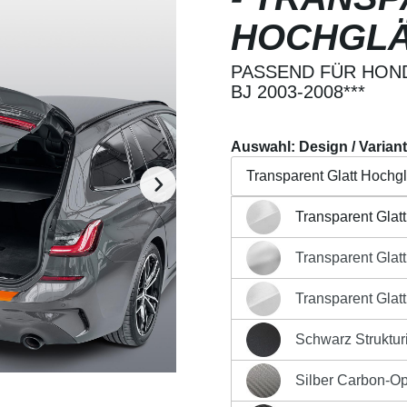
HOCHGL
PASSEND FÜR HOND
BJ 2003-2008***
Auswahl: Design / Varian
Transparent Glatt Hochg
Transparent Glat
Transparent Glatt Hochg
Beschreibung
Eigensch
Transparent Glat
Transparent Glatt MATT 
Regulärer Preis:
19,90 €
Transparent Glat
Transparent Glatt Hochg
Preise inkl. MwSt. zzgl. Ver
Schwarz Strukturi
Produkt Anzahl: G
Schwarz Strukturiert Mat
Silber Carbon-Op
Silber Carbon-Optik Matt