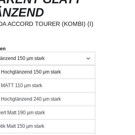
ÄNZEND
A ACCORD TOURER (KOMBI) (I)
ten
länzend 150 µm stark
t Hochglänzend 150 µm stark
Herstellerangabe /
länzend 150 µm stark
aften
Produktsicherheit
t MATT 110 µm stark
110 µm stark
t Hochglänzend 240 µm stark
länzend 240 µm stark
sandkosten
ert Matt 190 µm stark
ib den gewünschten Wert ein oder benutze 
t 190 µm stark
IN DEN WARENKORB
tik Matt 150 µm stark
 150 µm stark