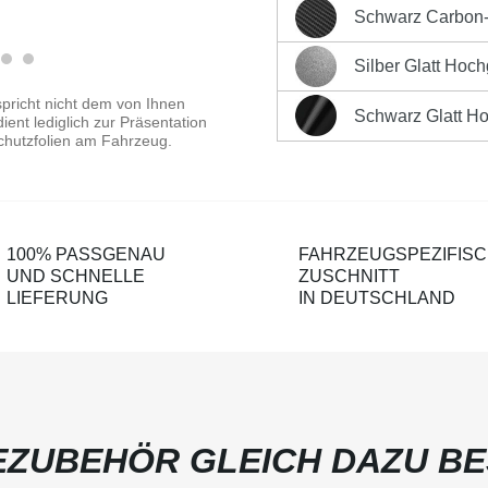
Sofort versandfertig, Liefe
Schwarz Carbon-O
Schwarz Carbon-Optik Ma
Produktnummer:
LK-CP-1
Silber Glatt Hoc
Silber Glatt Hochglänzen
pricht nicht dem von Ihnen
Schwarz Glatt H
ent lediglich zur Präsentation
Schwarz Glatt Hochglänz
chutzfolien am Fahrzeug.
100% PASSGENAU
FAHRZEUGSPEZIFIS
UND SCHNELLE
ZUSCHNITT
LIEFERUNG
IN DEUTSCHLAND
ZUBEHÖR GLEICH DAZU BE