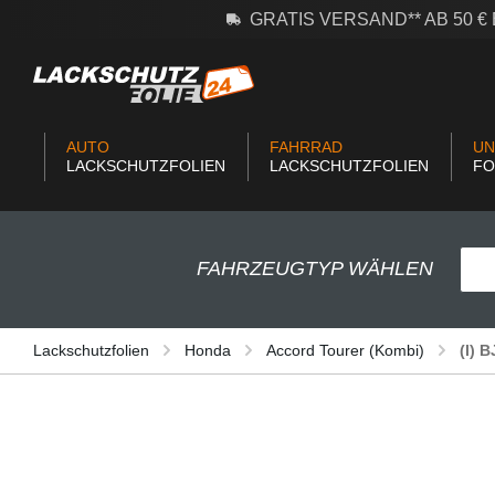
GRATIS VERSAND** AB 50 
m Hauptinhalt springen
Zur Suche springen
Zur Hauptnavigation springen
AUTO
FAHRRAD
UN
LACKSCHUTZFOLIEN
LACKSCHUTZFOLIEN
FO
FAHRZEUGTYP WÄHLEN
Lackschutzfolien
Honda
Accord Tourer (Kombi)
(I) 