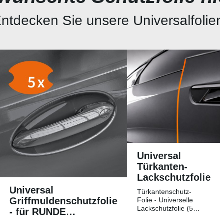
ntdecken Sie unsere Universalfolie
Universal
Türkanten-
Lackschutzfolie
Universal
Türkantenschutz-
Griffmuldenschutzfolie
Folie - Universelle
Lackschutzfolie (5
- für RUNDE
Streifen)Universelle