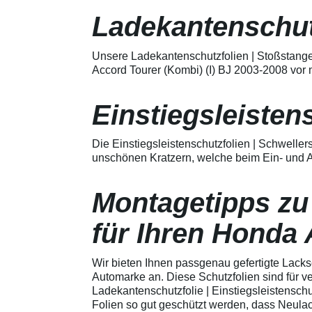
Merkmale Spezielle Vinylfolie mit
bestmöglichem Schutz gegen
Ladekantenschut
Kratzer und Abrieb Bestens
geeignet zum Schutz von
Fahrzeugkarosserien gegen
Unsere Ladekantenschutzfolien | Stoßstange
mechanische Einwirkung am
Accord Tourer (Kombi) (I) BJ 2003-2008 vor
AutolackSpeziell zur Verwendung
zum Schutz von
Fahrzeugkarosserien und
Einstiegsleisten
mechanische Einwirkung
entwickeltStärke der Folie beträgt
150 µmSchützt den wertvollen
Die Einstiegsleistenschutzfolien | Schwelle
Lack in der GriffmuldenKeine
unschönen Kratzern, welche beim Ein- und A
unschönen Kratzer durch
Fingenägel oder Ringe in den
GriffmuldenSpezielle Vinylfolie mit
Montagetipps zu
bestmöglichem Schutz gegen
Kratzer und Abrieb am
Fahrzeuglack
für Ihren Honda 
Wir bieten Ihnen passgenau gefertigte Lacks
Automarke an. Diese Schutzfolien sind für 
Ladekantenschutzfolie | Einstiegsleistenschu
Folien so gut geschützt werden, dass Neula