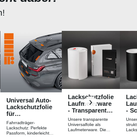
n!
Lackschutzfolie
Lac
Universal Auto-
Laufmeterware
Lau
Lackschutzfolie
- Transparent
- S
für
Glatt
Str
Unsere transparente
Unser
Fahrradträger /
Fahrradträger-
Hochglänzend
Mat
Universalfolie als
strukt
Heckträger
Lackschutz: Perfekte
Laufmeterware. Die
Lacks
Passform, kinderleichtes
Breite der Folie beträgt
Laufm