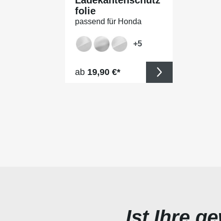
folie
passend für Honda
Accord Tourer (Kombi) (I)
BJ 2003-2008
+
5
Regulärer Preis:
ab
19,90 €*
Ist Ihre g